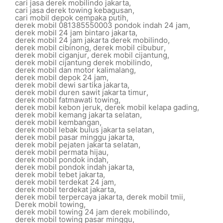
cari jasa derek mobilindo jakarta
,
cari jasa derek towing kebagusan
,
cari mobil depok cempaka putih
,
derek mobil 081385550003 pondok indah 24 jam
,
derek mobil 24 jam bintaro jakarta
,
derek mobil 24 jam jakarta derek mobilindo
,
derek mobil cibinong
,
derek mobil cibubur
,
derek mobil ciganjur
,
derek mobil cijantung
,
derek mobil cijantung derek mobilindo
,
derek mobil dan motor kalimalang
,
derek mobil depok 24 jam
,
derek mobil dewi sartika jakarta
,
derek mobil duren sawit jakarta timur
,
derek mobil fatmawati towing
,
derek mobil kebon jeruk
,
derek mobil kelapa gading
,
derek mobil kemang jakarta selatan
,
derek mobil kembangan
,
derek mobil lebak bulus jakarta selatan
,
derek mobil pasar minggu jakarta
,
derek mobil pejaten jakarta selatan
,
derek mobil permata hijau
,
derek mobil pondok indah
,
derek mobil pondok indah jakarta
,
derek mobil tebet jakarta
,
derek mobil terdekat 24 jam
,
derek mobil terdekat jakarta
,
derek mobil terpercaya jakarta
,
derek mobil tmii
,
Derek mobil towing
,
derek mobil towing 24 jam derek mobilindo
,
derek mobil towing pasar minggu
,