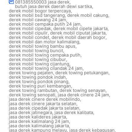
081385550003 jasa derek
,
butuh jasa derek daerah dewi sartika
,
derek mobil bogor terpercaya
,
derek mobil bsd tangerang
,
derek mobil cakung
,
derek mobil cawang 24 jam
,
derek mobil cempaka putih 24 jam
,
derek mobil cipedak
,
derek mobil cipete jakarta
,
derek mobil cipulir
,
derek mobil ciputat jakarta
,
derek mobil condet
,
derek mobil daerah bogor
,
derek mobil dan motor kalimalang
,
derek mobil towing bambu apus
,
derek mobil towing buncit
,
derek mobil towing cempaka putih
,
derek mobil towing cibubur
,
derek mobil towing cijantung
,
derek mobil towing cilandak 24 jam
,
derek towing pejaten
,
derek towing petukangan
,
derek towing pondok indah
,
derek towing pondok pinang
,
derek towing puri kembangan
,
derek towing rambutan
,
derek towing senayan
,
derek towing senopati
,
jasa derek cinere 24 jam
,
jasa derek cinere derek mobilindo
,
jasa derek cinere jakarta selatan
,
jasa derek cipedak jakarta selatan
,
jasa derek jatinegara
,
jasa derek kalibata
,
jasa derek kalideres jakarta
,
jasa derek kalimalang 24 jam
,
jasa derek kalimalang jakarta
,
jasa derek kampung melayu
,
jasa derek kebagusan
,