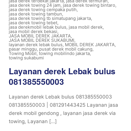
jasa derek terdekat jakarta
,
jasa derek termurah
,
jasa derek towing 24 jam
,
jasa derek towing bintaro
,
jasa derek towing cempaka putih
,
jasa derek towing tambun
,
jasa derek towing tb simatupang jakarta
,
jasa derek towing tebet
,
jasa derekmobil lebak bulus
,
jasa mobil derek
,
jasa mobil derek bekasi
,
JASA MOBIL DEREK JAKARTA
,
JASA MOBIL DEREK SUKABUMI
,
layanan derek lebak bulus
,
MOBIL DEREK JAKARTA
,
pasar minggu
,
pusat derek mobil cakung
,
Towing Mobil
,
towing mobilindo jakarta
,
towing sukabumi
Layanan derek Lebak bulus
081385550003
Layanan derek Lebak bulus 081385550003
081385550003 | 081291443425 Layanan jasa
derek mobil gendong , layanan jasa derek via
towing, Layanan […]