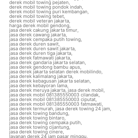
derek mobil towing pejaten
,
derek mobil towing pondok indah
,
derek mobil towing puri kembangan
,
derek mobil towing tebet
,
derek mobil veteran jakarta
,
harga derek mobil gendong
,
jasa derek cakung jakarta timur
,
jasa derek cawang jakarta
,
jasa derek cempaka putih towing
,
jasa derek duren sawit
,
jasa derek duren sawit jakarta
,
jasa derek duren tiga jakarta
,
jasa derek fatmawati jakarta
,
jasa derek gandaria jakarta selatan
,
jasa derek gendong bambu apus
,
jasa derek jakarta selatan derek mobilindo
,
jasa derek kalimalang jakarta
,
jasa derek kebagusan jakarta selatan
,
jasa derek kebayoran lama
,
jasa derek meruya jakarta
,
jasa derek mobil
,
jasa derek mobil 081385550003 cilandak
,
jasa derek mobil 081385550003 ciputat
,
jasa derek mobil 081385550003 fatmawati
,
jasa derek termurah
,
jasa derek towing 24 jam
,
jasa derek towing bandung
,
jasa derek towing bintaro
,
jasa derek towing cempaka putih
,
jasa derek towing cijantung
,
jasa derek towing cinere
,
layanan derek 24 jam pasar minggu
,