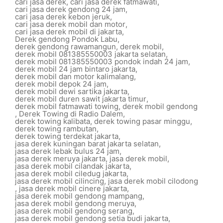
cari jasa derek
,
cari jasa derek fatmawati
,
cari jasa derek gendong 24 jam
,
cari jasa derek kebon jeruk
,
cari jasa derek mobil dan motor
,
cari jasa derek mobil di jakarta
,
Derek gendong Pondok Labu
,
derek gendong rawamangun
,
derek mobil
,
derek mobil 081385550003 jakarta selatan
,
derek mobil 081385550003 pondok indah 24 jam
,
derek mobil 24 jam bintaro jakarta
,
derek mobil dan motor kalimalang
,
derek mobil depok 24 jam
,
derek mobil dewi sartika jakarta
,
derek mobil duren sawit jakarta timur
,
derek mobil fatmawati towing
,
derek mobil gendong
,
Derek Towing di Radio Dalem
,
derek towing kalibata
,
derek towing pasar minggu
,
derek towing rambutan
,
derek towing terdekat jakarta
,
jasa derek kuningan barat jakarta selatan
,
jasa derek lebak bulus 24 jam
,
jasa derek meruya jakarta
,
jasa derek mobil
,
jasa derek mobil cilandak jakarta
,
jasa derek mobil ciledug jakarta
,
jasa derek mobil cilincing
,
jasa derek mobil cilodong
,
jasa derek mobil cinere jakarta
,
jasa derek mobil gendong mampang
,
jasa derek mobil gendong meruya
,
jasa derek mobil gendong serang
,
jasa derek mobil gendong setia budi jakarta
,