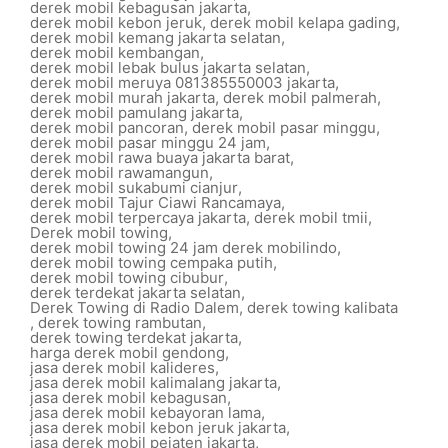
derek mobil kebagusan jakarta
,
derek mobil kebon jeruk
,
derek mobil kelapa gading
,
derek mobil kemang jakarta selatan
,
derek mobil kembangan
,
derek mobil lebak bulus jakarta selatan
,
derek mobil meruya 081385550003 jakarta
,
derek mobil murah jakarta
,
derek mobil palmerah
,
derek mobil pamulang jakarta
,
derek mobil pancoran
,
derek mobil pasar minggu
,
derek mobil pasar minggu 24 jam
,
derek mobil rawa buaya jakarta barat
,
derek mobil rawamangun
,
derek mobil sukabumi cianjur
,
derek mobil Tajur Ciawi Rancamaya
,
derek mobil terpercaya jakarta
,
derek mobil tmii
,
Derek mobil towing
,
derek mobil towing 24 jam derek mobilindo
,
derek mobil towing cempaka putih
,
derek mobil towing cibubur
,
derek terdekat jakarta selatan
,
Derek Towing di Radio Dalem
,
derek towing kalibata
,
derek towing rambutan
,
derek towing terdekat jakarta
,
harga derek mobil gendong
,
jasa derek mobil kalideres
,
jasa derek mobil kalimalang jakarta
,
jasa derek mobil kebagusan
,
jasa derek mobil kebayoran lama
,
jasa derek mobil kebon jeruk jakarta
,
jasa derek mobil pejaten jakarta
,