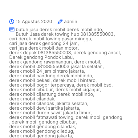
15 Agustus 2020
admin
butuh jasa derek mobil derek mobilindo
,
Butuh Jasa derek towing hub 081385550003
,
cari derek mobil towing pasar minggu
,
cari jasa derek gendong 24 jam
,
cari jasa derek mobil dan motor
,
derek depok 081385550003
,
derek gendong ancol
,
Derek gendong Pondok Labu
,
derek gendong rawamangun
,
derek mobil
,
derek mobil 081385550003 jakarta selatan
,
derek mobil 24 jam bintaro jakarta
,
derek mobil bandung derek mobilindo
,
derek mobil bekasi
,
derek mobil bintaro
,
derek mobil bogor terpercaya
,
derek mobil bsd
,
derek mobil cibubur
,
derek mobil ciganjur
,
derek mobil cijantung derek mobilindo
,
derek mobil cilandak
,
derek mobil cilandak jakarta selatan
,
derek mobil dewi sartika jakarta
,
derek mobil duren sawit jakarta timur
,
derek mobil fatmawati towing
,
derek mobil gendong
,
derek mobil gendong cibubur
,
derek mobil gendong cilandak
,
derek mobil gendong ciledug
,
derek mobil gendong jakarta
,