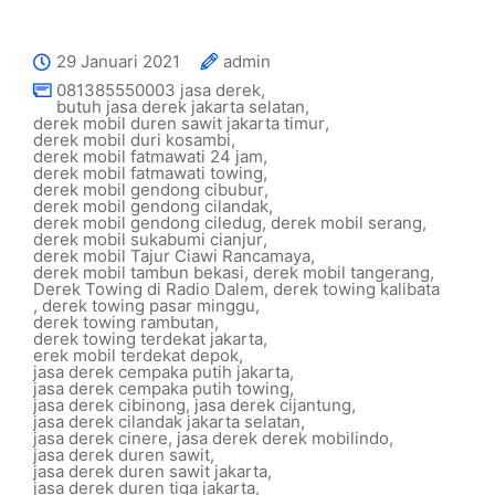
29 Januari 2021
admin
081385550003 jasa derek
,
butuh jasa derek jakarta selatan
,
derek mobil duren sawit jakarta timur
,
derek mobil duri kosambi
,
derek mobil fatmawati 24 jam
,
derek mobil fatmawati towing
,
derek mobil gendong cibubur
,
derek mobil gendong cilandak
,
derek mobil gendong ciledug
,
derek mobil serang
,
derek mobil sukabumi cianjur
,
derek mobil Tajur Ciawi Rancamaya
,
derek mobil tambun bekasi
,
derek mobil tangerang
,
Derek Towing di Radio Dalem
,
derek towing kalibata
,
derek towing pasar minggu
,
derek towing rambutan
,
derek towing terdekat jakarta
,
erek mobil terdekat depok
,
jasa derek cempaka putih jakarta
,
jasa derek cempaka putih towing
,
jasa derek cibinong
,
jasa derek cijantung
,
jasa derek cilandak jakarta selatan
,
jasa derek cinere
,
jasa derek derek mobilindo
,
jasa derek duren sawit
,
jasa derek duren sawit jakarta
,
jasa derek duren tiga jakarta
,