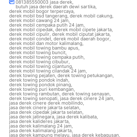
081385550003 jasa derek
,
butuh jasa derek daerah dewi sartika
,
derek mobil bogor terpercaya
,
derek mobil bsd tangerang
,
derek mobil cakung
,
derek mobil cawang 24 jam
,
derek mobil cempaka putih 24 jam
,
derek mobil cipedak
,
derek mobil cipete jakarta
,
derek mobil cipulir
,
derek mobil ciputat jakarta
,
derek mobil condet
,
derek mobil daerah bogor
,
derek mobil dan motor kalimalang
,
derek mobil towing bambu apus
,
derek mobil towing buncit
,
derek mobil towing cempaka putih
,
derek mobil towing cibubur
,
derek mobil towing cijantung
,
derek mobil towing cilandak 24 jam
,
derek towing pejaten
,
derek towing petukangan
,
derek towing pondok indah
,
derek towing pondok pinang
,
derek towing puri kembangan
,
derek towing rambutan
,
derek towing senayan
,
derek towing senopati
,
jasa derek cinere 24 jam
,
jasa derek cinere derek mobilindo
,
jasa derek cinere jakarta selatan
,
jasa derek cipedak jakarta selatan
,
jasa derek jatinegara
,
jasa derek kalibata
,
jasa derek kalideres jakarta
,
jasa derek kalimalang 24 jam
,
jasa derek kalimalang jakarta
,
jasa derek kampung melayu
,
jasa derek kebagusan
,