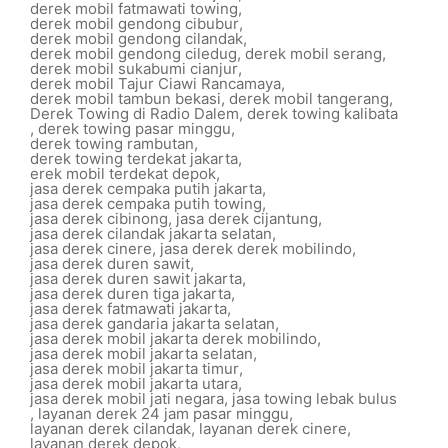
derek mobil fatmawati towing
,
derek mobil gendong cibubur
,
derek mobil gendong cilandak
,
derek mobil gendong ciledug
,
derek mobil serang
,
derek mobil sukabumi cianjur
,
derek mobil Tajur Ciawi Rancamaya
,
derek mobil tambun bekasi
,
derek mobil tangerang
,
Derek Towing di Radio Dalem
,
derek towing kalibata
,
derek towing pasar minggu
,
derek towing rambutan
,
derek towing terdekat jakarta
,
erek mobil terdekat depok
,
jasa derek cempaka putih jakarta
,
jasa derek cempaka putih towing
,
jasa derek cibinong
,
jasa derek cijantung
,
jasa derek cilandak jakarta selatan
,
jasa derek cinere
,
jasa derek derek mobilindo
,
jasa derek duren sawit
,
jasa derek duren sawit jakarta
,
jasa derek duren tiga jakarta
,
jasa derek fatmawati jakarta
,
jasa derek gandaria jakarta selatan
,
jasa derek mobil jakarta derek mobilindo
,
jasa derek mobil jakarta selatan
,
jasa derek mobil jakarta timur
,
jasa derek mobil jakarta utara
,
jasa derek mobil jati negara
,
jasa towing lebak bulus
,
layanan derek 24 jam pasar minggu
,
layanan derek cilandak
,
layanan derek cinere
,
layanan derek depok
,