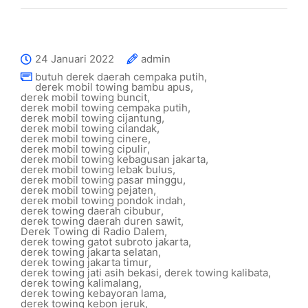
24 Januari 2022
admin
butuh derek daerah cempaka putih
,
derek mobil towing bambu apus
,
derek mobil towing buncit
,
derek mobil towing cempaka putih
,
derek mobil towing cijantung
,
derek mobil towing cilandak
,
derek mobil towing cinere
,
derek mobil towing cipulir
,
derek mobil towing kebagusan jakarta
,
derek mobil towing lebak bulus
,
derek mobil towing pasar minggu
,
derek mobil towing pejaten
,
derek mobil towing pondok indah
,
derek towing daerah cibubur
,
derek towing daerah duren sawit
,
Derek Towing di Radio Dalem
,
derek towing gatot subroto jakarta
,
derek towing jakarta selatan
,
derek towing jakarta timur
,
derek towing jati asih bekasi
,
derek towing kalibata
,
derek towing kalimalang
,
derek towing kebayoran lama
,
derek towing kebon jeruk
,