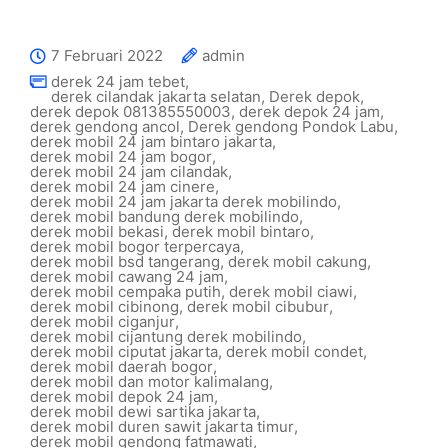
7 Februari 2022
admin
derek 24 jam tebet
,
derek cilandak jakarta selatan
,
Derek depok
,
derek depok 081385550003
,
derek depok 24 jam
,
derek gendong ancol
,
Derek gendong Pondok Labu
,
derek mobil 24 jam bintaro jakarta
,
derek mobil 24 jam bogor
,
derek mobil 24 jam cilandak
,
derek mobil 24 jam cinere
,
derek mobil 24 jam jakarta derek mobilindo
,
derek mobil bandung derek mobilindo
,
derek mobil bekasi
,
derek mobil bintaro
,
derek mobil bogor terpercaya
,
derek mobil bsd tangerang
,
derek mobil cakung
,
derek mobil cawang 24 jam
,
derek mobil cempaka putih
,
derek mobil ciawi
,
derek mobil cibinong
,
derek mobil cibubur
,
derek mobil ciganjur
,
derek mobil cijantung derek mobilindo
,
derek mobil ciputat jakarta
,
derek mobil condet
,
derek mobil daerah bogor
,
derek mobil dan motor kalimalang
,
derek mobil depok 24 jam
,
derek mobil dewi sartika jakarta
,
derek mobil duren sawit jakarta timur
,
derek mobil gendong fatmawati
,