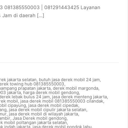
03 081385550003 | 081291443425 Layanan
4 Jam di daerah […]
rek jakarta selatan
,
butuh jasa derek mobil 24 jam
,
derek towing hub 081385550003
,
mampang prapatan jakarta
,
derek mobil margonda
,
03 jakarta
,
harga derek mobil gendong
,
 derek lebak bulus 24 jam
,
jasa derek menteng jakarta
,
rek mobil
,
jasa derek mobil 081385550003 cilandak
,
obil cipayung
,
jasa derek mobil cipedak
,
nang
,
jasa derek mobil cipulir jakarta selatan
,
imur
,
jasa derek mobil di wilayah jakarta
,
ambir
,
Jasa Derek mobil gendong
,
ek mobil poltangan jakarta selatan
,
k indah jakarta
,
jasa derek mobil pondok labu
,