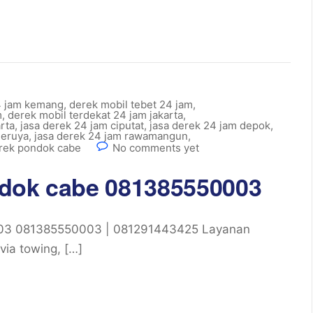
4 jam kemang
,
derek mobil tebet 24 jam
,
m
,
derek mobil terdekat 24 jam jakarta
,
rta
,
jasa derek 24 jam ciputat
,
jasa derek 24 jam depok
,
meruya
,
jasa derek 24 jam rawamangun
,
erek pondok cabe
No comments yet
ndok cabe 081385550003
003 081385550003 | 081291443425 Layanan
via towing, […]