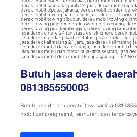
derek mobil bogor terpercaya
,
derek mobil bsd tange
derek mobil cempaka putih 24 jam
,
derek mobil ciped
derek mobil ciputat jakarta
,
derek mobil condet
,
derek
derek mobil towing bambu apus
,
derek mobil towing 
derek mobil towing cibubur
,
derek mobil towing cijan
derek towing pejaten
,
derek towing petukangan
,
dere
derek towing puri kembangan
,
derek towing rambuta
jasa derek cinere 24 jam
,
jasa derek cinere derek mob
jasa derek cipedak jakarta selatan
,
jasa derek jatinega
jasa derek kalimalang 24 jam
,
jasa derek kalimalang ja
jasa derek mobil daerah kedoya
,
jasa derek mobil dae
jasa derek mobil dan motor di jakarta selatan
,
jasa de
jasa derek mobil derek mobil kelapa gading
No 
Butuh jasa derek daerah
081385550003
Butuh jasa derek daerah Dewi sartika 081385
mobil gendong resmi, termurah, dan terpercay