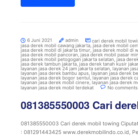
6 Juni 2021
admin
cari derek mobil towi
jasa derek mobil cawang jakarta
,
jasa derek mobil cem
jasa derek mobil di jakarta timur
,
jasa derek mobil di w
jasa derek mobil pancoran
,
jasa derek mobil pasar mi
jasa derek mobil petogogan jakarta selatan
,
jasa derek
jasa derek tambun jakarta
,
jasa derek tanah kusir jaka
layanan jasa derek 24 jam jakarta selatan
,
layanan jas
layanan jasa derek bambu apus
,
layanan jasa derek b
layanan jasa derek bogor sentul
,
layanan jasa derek 
layanan jasa derek mobil cinere
,
layanan jasa derek m
layanan jasa derek mobil terdekat
No comments
081385550003 Cari dere
081385550003 Cari derek mobil towing Ciput
: 081291443425 www.derekmobilindo.co.id, Per