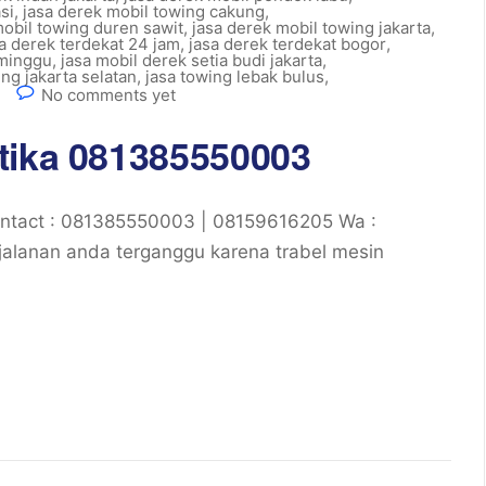
si
,
jasa derek mobil towing cakung
,
mobil towing duren sawit
,
jasa derek mobil towing jakarta
,
a derek terdekat 24 jam
,
jasa derek terdekat bogor
,
 minggu
,
jasa mobil derek setia budi jakarta
,
ng jakarta selatan
,
jasa towing lebak bulus
,
No comments yet
tika 081385550003
ntact : 081385550003 | 08159616205 Wa :
alanan anda terganggu karena trabel mesin