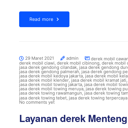
Read more
29 Maret 2021
admin
derek mobil cawa
derek mobil ciawi
,
derek mobil cibinong
,
derek mobil 
jasa derek gendong cilandak
,
jasa derek gendong dur
jasa derek gendong palmerah
,
jasa derek gendong p
jasa derek mobil kedoya jakarta
,
jasa derek mobil kel
jasa derek mobil klender
,
jasa derek mobil kramat jati
jasa derek mobil towing jakarta
,
jasa derek mobil towi
jasa derek mobil towing meruya
,
jasa derek towing p
jasa derek towing rawamangun
,
jasa derek towing ta
jasa derek towing tebet
,
jasa derek towing terpercaya
No comments yet
Layanan derek Menteng