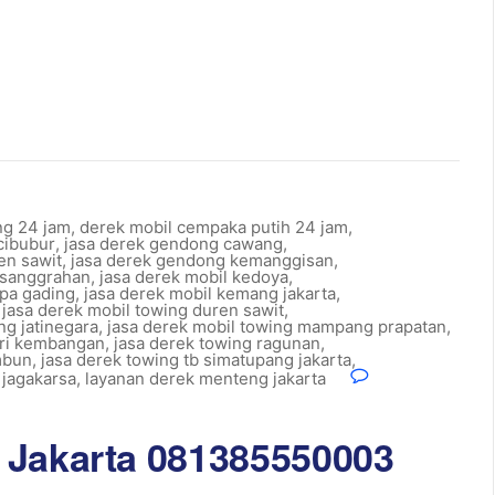
ng 24 jam
,
derek mobil cempaka putih 24 jam
,
cibubur
,
jasa derek gendong cawang
,
en sawit
,
jasa derek gendong kemanggisan
,
esanggrahan
,
jasa derek mobil kedoya
,
apa gading
,
jasa derek mobil kemang jakarta
,
,
jasa derek mobil towing duren sawit
,
ng jatinegara
,
jasa derek mobil towing mampang prapatan
,
uri kembangan
,
jasa derek towing ragunan
,
mbun
,
jasa derek towing tb simatupang jakarta
,
 jagakarsa
,
layanan derek menteng jakarta
 Jakarta 081385550003