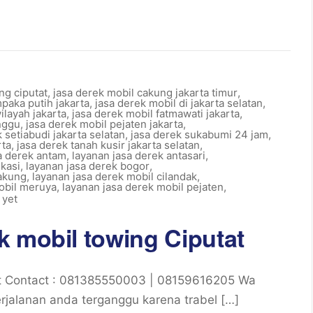
ng ciputat
,
jasa derek mobil cakung jakarta timur
,
paka putih jakarta
,
jasa derek mobil di jakarta selatan
,
ilayah jakarta
,
jasa derek mobil fatmawati jakarta
,
nggu
,
jasa derek mobil pejaten jakarta
,
 setiabudi jakarta selatan
,
jasa derek sukabumi 24 jam
,
rta
,
jasa derek tanah kusir jakarta selatan
,
a derek antam
,
layanan jasa derek antasari
,
ekasi
,
layanan jasa derek bogor
,
cakung
,
layanan jasa derek mobil cilandak
,
obil meruya
,
layanan jasa derek mobil pejaten
,
 yet
k mobil towing Ciputat
at Contact : 081385550003 | 08159616205 Wa
jalanan anda terganggu karena trabel […]