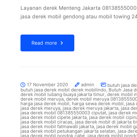
Layanan derek Menteng Jakarta 0813855500
jasa derek mobil gendong atau mobil towing 2
Read more
17 November 2020
admin
butuh jasa de
butuh jasa derek mobil derek mobilindo
,
Butuh Jasa 
derek mobil lubang buaya jakarta timur
,
derek mobil 
derek mobil meruya
,
derek mobil meruya 0813855500
harga jasa derek mobil
,
harga sewa derek mobil
,
jasa
jasa derek meruya
,
jasa derek meruya jakarta
,
jasa de
jasa derek mobil 081385550003 ciputat
,
jasa derek m
jasa derek mobil cipete jakarta
,
jasa derek mobil cipi
jasa derek mobil ciracas
,
jasa derek mobil di jakarta t
jasa derek mobil fatmawati jakarta
,
jasa derek mobil g
jasa derek mobil petukangan jakarta selatan
,
jasa der
jasa derek mobil pondok cabe
,
jasa derek mobil pondo