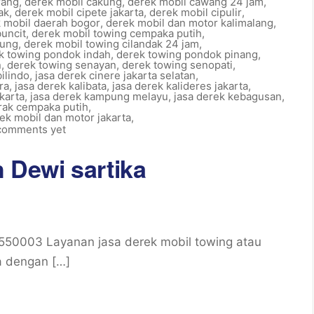
rang
,
derek mobil cakung
,
derek mobil cawang 24 jam
,
ak
,
derek mobil cipete jakarta
,
derek mobil cipulir
,
 mobil daerah bogor
,
derek mobil dan motor kalimalang
,
buncit
,
derek mobil towing cempaka putih
,
tung
,
derek mobil towing cilandak 24 jam
,
k towing pondok indah
,
derek towing pondok pinang
,
n
,
derek towing senayan
,
derek towing senopati
,
ilindo
,
jasa derek cinere jakarta selatan
,
ra
,
jasa derek kalibata
,
jasa derek kalideres jakarta
,
karta
,
jasa derek kampung melayu
,
jasa derek kebagusan
,
rak cempaka putih
,
rek mobil dan motor jakarta
,
comments yet
 Dewi sartika
5550003 Layanan jasa derek mobil towing atau
a dengan […]