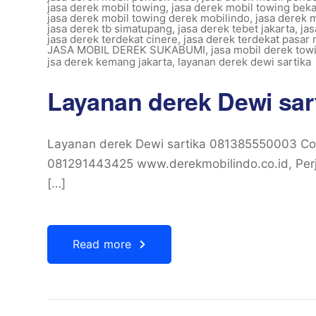
jasa derek mobil towing
,
jasa derek mobil towing beka
jasa derek mobil towing derek mobilindo
,
jasa derek 
jasa derek tb simatupang
,
jasa derek tebet jakarta
,
jas
jasa derek terdekat cinere
,
jasa derek terdekat pasar
JASA MOBIL DEREK SUKABUMI
,
jasa mobil derek towi
jsa derek kemang jakarta
,
layanan derek dewi sartika
Layanan derek Dewi sar
Layanan derek Dewi sartika 081385550003 Co
081291443425 www.derekmobilindo.co.id, Perj
[…]
Read more