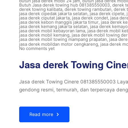
butuh jasa derek mobil 24 jam
,
butuh jasa derek mobi
Butuh Jasa derek towing hub 081385550003
,
derek t
derek towing kalibata
,
derek towing rambutan
,
derek 
jasa derek cipedak jakarta selatan
,
jasa derek cipete
,
jasa derek ciputat jakarta
,
jasa derek condet
,
jasa der
jasa derek kebon manggis jakarta timur
,
jasa derek ke
jasa derek kemang jakarta selatan
,
jasa derek kemayo
jasa derek mobil kebayoran lama
,
jasa derek mobil ke
jasa derek mobil kemang
,
jasa derek mobil towing de
jasa derek mobil towing mampang prapatan
,
jasa der
jasa derek mobildan motor cengkareng
,
jasa derek mo
No comments yet
Jasa derek Towing Cine
Jasa derek Towing Cinere 081385550003 Layan
gendong resmi, termurah, dan terpercaya deng
Read more