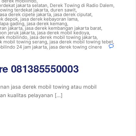
l derek mobilindo
,
erdekat jakarta selatan
,
Derek Towing di Radio Dalem
,
towing terdekat jakarta
,
duren sawit
,
jasa derek cipete jakarta
,
jasa derek ciputat
,
ek depok
,
jasa derek kebayoran lama
,
lapa gading
,
jasa derek kemang
,
ran jakarta
,
jasa derek kembangan jakarta barat
,
bon jeruk jakarta
,
jasa derek mobil kedoya
,
rek mobilindo
,
jasa derek mobil towing jakarta
,
ek mobil towing serang
,
jasa derek mobil towing tebet
,
bilindo 24 jam jakarta
,
jasa derek towing cinere
re 081385550003
an jasa derek mobil towing atau mobil
an kualitas pelayanan […]