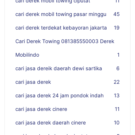
cari derek mobil towing ciputat
11
cari derek mobil towing pasar minggu
45
cari derek terdekat kebayoran jakarta
19
Cari Derek Towing 081385550003 Derek
Mobilindo
1
cari jasa dereik daerah dewi sartika
6
cari jasa derek
22
cari jasa derek 24 jam pondok indah
13
cari jasa derek cinere
11
cari jasa derek daerah cinere
10