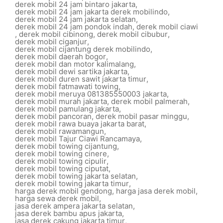
derek mobil 24 jam bintaro jakarta
,
derek mobil 24 jam jakarta derek mobilindo
,
derek mobil 24 jam jakarta selatan
,
derek mobil 24 jam pondok indah
,
derek mobil ciawi
,
derek mobil cibinong
,
derek mobil cibubur
,
derek mobil ciganjur
,
derek mobil cijantung derek mobilindo
,
derek mobil daerah bogor
,
derek mobil dan motor kalimalang
,
derek mobil dewi sartika jakarta
,
derek mobil duren sawit jakarta timur
,
derek mobil fatmawati towing
,
derek mobil meruya 081385550003 jakarta
,
derek mobil murah jakarta
,
derek mobil palmerah
,
derek mobil pamulang jakarta
,
derek mobil pancoran
,
derek mobil pasar minggu
,
derek mobil rawa buaya jakarta barat
,
derek mobil rawamangun
,
derek mobil Tajur Ciawi Rancamaya
,
derek mobil towing cijantung
,
derek mobil towing cinere
,
derek mobil towing cipulir
,
derek mobil towing ciputat
,
derek mobil towing jakarta selatan
,
derek mobil towing jakarta timur
,
harga derek mobil gendong
,
harga jasa derek mobil
,
harga sewa derek mobil
,
jasa derek ampera jakarta selatan
,
jasa derek bambu apus jakarta
,
jasa derek cakung jakarta timur
,