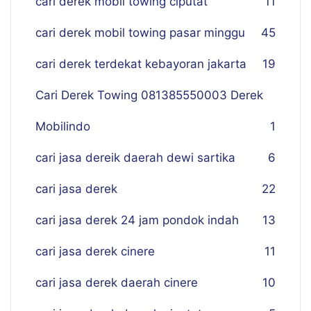
cari derek mobil towing ciputat
11
cari derek mobil towing pasar minggu
45
cari derek terdekat kebayoran jakarta
19
Cari Derek Towing 081385550003 Derek
Mobilindo
1
cari jasa dereik daerah dewi sartika
6
cari jasa derek
22
cari jasa derek 24 jam pondok indah
13
cari jasa derek cinere
11
cari jasa derek daerah cinere
10