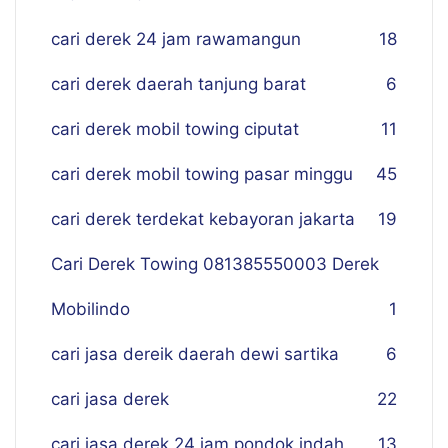
cari derek 24 jam rawamangun
18
cari derek daerah tanjung barat
6
cari derek mobil towing ciputat
11
cari derek mobil towing pasar minggu
45
cari derek terdekat kebayoran jakarta
19
Cari Derek Towing 081385550003 Derek
Mobilindo
1
cari jasa dereik daerah dewi sartika
6
cari jasa derek
22
cari jasa derek 24 jam pondok indah
13