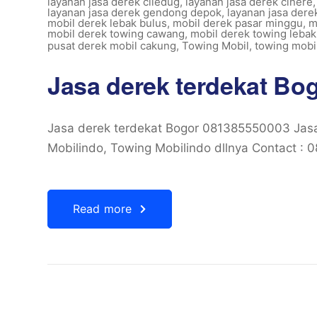
layanan jasa derek ciledug
,
layanan jasa derek cinere
layanan jasa derek gendong depok
,
layanan jasa dere
mobil derek lebak bulus
,
mobil derek pasar minggu
,
m
mobil derek towing cawang
,
mobil derek towing lebak
pusat derek mobil cakung
,
Towing Mobil
,
towing mobil
Jasa derek terdekat Bo
Jasa derek terdekat Bogor 081385550003 Jasa
Mobilindo, Towing Mobilindo dllnya Contact : 
Read more