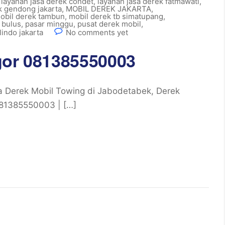
,
layanan jasa derek condet
,
layanan jasa derek fatmawati
,
k gendong jakarta
,
MOBIL DEREK JAKARTA
,
obil derek tambun
,
mobil derek tb simatupang
,
 bulus
,
pasar minggu
,
pusat derek mobil
,
indo jakarta
No comments yet
gor 081385550003
 Derek Mobil Towing di Jabodetabek, Derek
081385550003 | […]