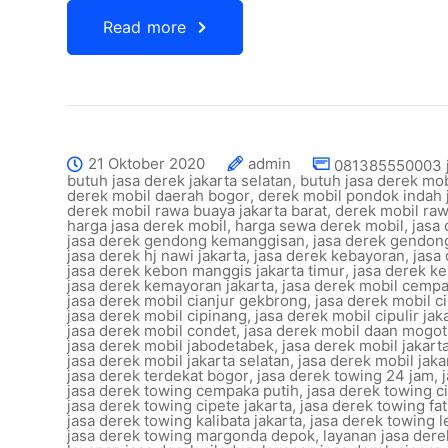
Read more
21 Oktober 2020
admin
081385550003 j
butuh jasa derek jakarta selatan
,
butuh jasa derek mob
derek mobil daerah bogor
,
derek mobil pondok indah 
derek mobil rawa buaya jakarta barat
,
derek mobil r
harga jasa derek mobil
,
harga sewa derek mobil
,
jasa
jasa derek gendong kemanggisan
,
jasa derek gendon
jasa derek hj nawi jakarta
,
jasa derek kebayoran
,
jasa
jasa derek kebon manggis jakarta timur
,
jasa derek ke
jasa derek kemayoran jakarta
,
jasa derek mobil cempa
jasa derek mobil cianjur gekbrong
,
jasa derek mobil c
jasa derek mobil cipinang
,
jasa derek mobil cipulir jak
jasa derek mobil condet
,
jasa derek mobil daan mogot 
jasa derek mobil jabodetabek
,
jasa derek mobil jakart
jasa derek mobil jakarta selatan
,
jasa derek mobil jaka
jasa derek terdekat bogor
,
jasa derek towing 24 jam
,
jasa derek towing cempaka putih
,
jasa derek towing c
jasa derek towing cipete jakarta
,
jasa derek towing fa
jasa derek towing kalibata jakarta
,
jasa derek towing l
jasa derek towing margonda depok
,
layanan jasa der