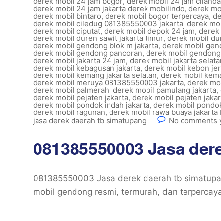
derek mobil 24 jam bogor
,
derek mobil 24 jam cilanda
derek mobil 24 jam jakarta derek mobilindo
,
derek mob
derek mobil bintaro
,
derek mobil bogor terpercaya
,
de
derek mobil ciledug 081385550003 jakarta
,
derek mob
derek mobil ciputat
,
derek mobil depok 24 jam
,
derek 
derek mobil duren sawit jakarta timur
,
derek mobil du
derek mobil gendong blok m jakarta
,
derek mobil gen
derek mobil gendong pancoran
,
derek mobil gendong
derek mobil jakarta 24 jam
,
derek mobil jakarta selat
derek mobil kebagusan jakarta
,
derek mobil kebon je
derek mobil kemang jakarta selatan
,
derek mobil kem
derek mobil meruya 081385550003 jakarta
,
derek mob
derek mobil palmerah
,
derek mobil pamulang jakarta
,
derek mobil pejaten jakarta
,
derek mobil pejaten jakar
derek mobil pondok indah jakarta
,
derek mobil pondo
derek mobil ragunan
,
derek mobil rawa buaya jakarta 
jasa derek daerah tb simatupang
No comments 
081385550003 Jasa dere
081385550003 Jasa derek daerah tb simatupan
mobil gendong resmi, termurah, dan terpercaya