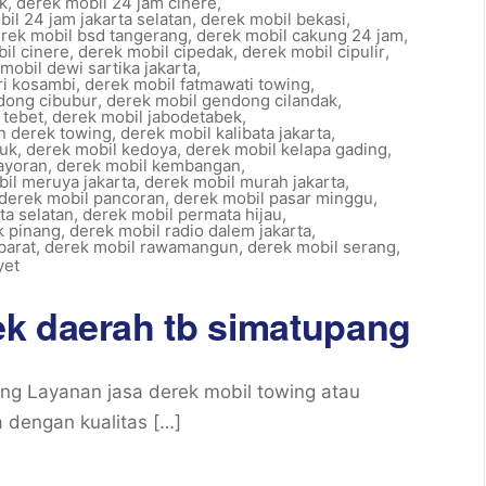
k
,
derek mobil 24 jam cinere
,
il 24 jam jakarta selatan
,
derek mobil bekasi
,
rek mobil bsd tangerang
,
derek mobil cakung 24 jam
,
il cinere
,
derek mobil cipedak
,
derek mobil cipulir
,
mobil dewi sartika jakarta
,
ri kosambi
,
derek mobil fatmawati towing
,
dong cibubur
,
derek mobil gendong cilandak
,
 tebet
,
derek mobil jabodetabek
,
an derek towing
,
derek mobil kalibata jakarta
,
ruk
,
derek mobil kedoya
,
derek mobil kelapa gading
,
ayoran
,
derek mobil kembangan
,
il meruya jakarta
,
derek mobil murah jakarta
,
derek mobil pancoran
,
derek mobil pasar minggu
,
ta selatan
,
derek mobil permata hijau
,
k pinang
,
derek mobil radio dalem jakarta
,
barat
,
derek mobil rawamangun
,
derek mobil serang
,
yet
k daerah tb simatupang
g Layanan jasa derek mobil towing atau
 dengan kualitas […]