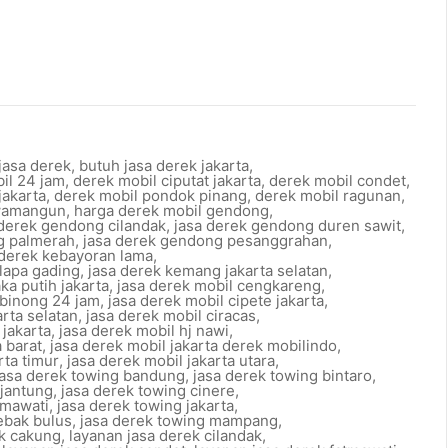
asa derek
,
butuh jasa derek jakarta
,
il 24 jam
,
derek mobil ciputat jakarta
,
derek mobil condet
,
jakarta
,
derek mobil pondok pinang
,
derek mobil ragunan
,
awamangun
,
harga derek mobil gendong
,
 derek gendong cilandak
,
jasa derek gendong duren sawit
,
g palmerah
,
jasa derek gendong pesanggrahan
,
 derek kebayoran lama
,
lapa gading
,
jasa derek kemang jakarta selatan
,
ka putih jakarta
,
jasa derek mobil cengkareng
,
ibinong 24 jam
,
jasa derek mobil cipete jakarta
,
arta selatan
,
jasa derek mobil ciracas
,
jakarta
,
jasa derek mobil hj nawi
,
a barat
,
jasa derek mobil jakarta derek mobilindo
,
rta timur
,
jasa derek mobil jakarta utara
,
jasa derek towing bandung
,
jasa derek towing bintaro
,
ijantung
,
jasa derek towing cinere
,
tmawati
,
jasa derek towing jakarta
,
ebak bulus
,
jasa derek towing mampang
,
ek cakung
,
layanan jasa derek cilandak
,