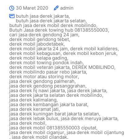
30 Maret 2020
admin
butuh jasa derek jakarta
,
butuh jasa derek jakarta selatan
,
butuh jasa derek mobil derek mobilindo
,
Butuh Jasa derek towing hub 081385550003
,
cari jasa derek gendong 24 jam
,
derek mobil gendong tebet
,
derek mobil jabodetabek
,
derek mobil jakarta 24 jam
,
derek mobil kalideres
,
derek mobil kebagusan
,
derek mobil kebon jeruk
,
derek mobil kelapa gading
,
derek mobil towing pondok indah
,
derek mobil veteran jakarta
,
DEREK MOBILINDO
,
derek mobilindo pasar rebo jakarta
,
derek motor atau storing motor
,
jasa derek gendong palmerah
,
jasa derek gendong pesanggrahan
,
jasa derek hj nawi jakarta
,
jasa derek jakarta
,
jasa derek jakarta selatan derek mobilindo
,
jasa derek kalimalang
,
jasa derek kembangan jakarta barat
,
jasa derek keramat jati
,
jasa derek kuningan barat jakarta selatan
,
jasa derek lebak bulus
,
jasa derek meruya jakarta
,
jasa derek mobil
,
jasa derek mobil 081385550003 ciputat
,
jasa derek mobil ciganjur
,
jasa derek mobil cijantung
,
jasa derek mobil cilandak
,