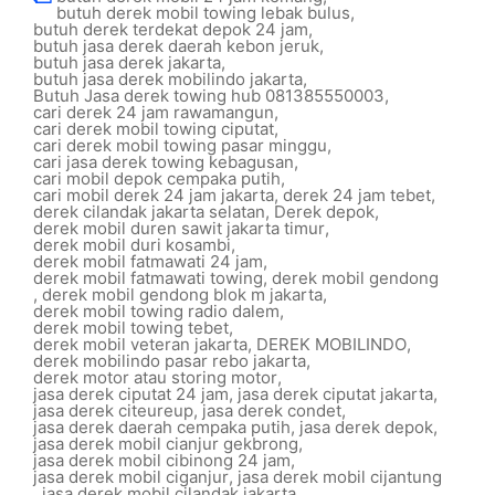
butuh derek mobil towing lebak bulus
,
butuh derek terdekat depok 24 jam
,
butuh jasa derek daerah kebon jeruk
,
butuh jasa derek jakarta
,
butuh jasa derek mobilindo jakarta
,
Butuh Jasa derek towing hub 081385550003
,
cari derek 24 jam rawamangun
,
cari derek mobil towing ciputat
,
cari derek mobil towing pasar minggu
,
cari jasa derek towing kebagusan
,
cari mobil depok cempaka putih
,
cari mobil derek 24 jam jakarta
,
derek 24 jam tebet
,
derek cilandak jakarta selatan
,
Derek depok
,
derek mobil duren sawit jakarta timur
,
derek mobil duri kosambi
,
derek mobil fatmawati 24 jam
,
derek mobil fatmawati towing
,
derek mobil gendong
,
derek mobil gendong blok m jakarta
,
derek mobil towing radio dalem
,
derek mobil towing tebet
,
derek mobil veteran jakarta
,
DEREK MOBILINDO
,
derek mobilindo pasar rebo jakarta
,
derek motor atau storing motor
,
jasa derek ciputat 24 jam
,
jasa derek ciputat jakarta
,
jasa derek citeureup
,
jasa derek condet
,
jasa derek daerah cempaka putih
,
jasa derek depok
,
jasa derek mobil cianjur gekbrong
,
jasa derek mobil cibinong 24 jam
,
jasa derek mobil ciganjur
,
jasa derek mobil cijantung
,
jasa derek mobil cilandak jakarta
,