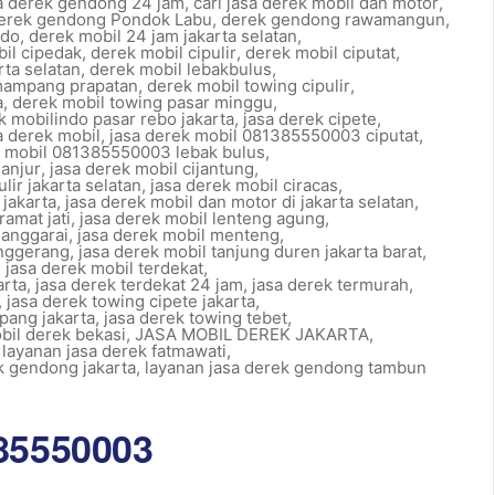
sa derek gendong 24 jam
,
cari jasa derek mobil dan motor
,
erek gendong Pondok Labu
,
derek gendong rawamangun
,
ndo
,
derek mobil 24 jam jakarta selatan
,
il cipedak
,
derek mobil cipulir
,
derek mobil ciputat
,
rta selatan
,
derek mobil lebakbulus
,
mampang prapatan
,
derek mobil towing cipulir
,
a
,
derek mobil towing pasar minggu
,
k mobilindo pasar rebo jakarta
,
jasa derek cipete
,
a derek mobil
,
jasa derek mobil 081385550003 ciputat
,
k mobil 081385550003 lebak bulus
,
ganjur
,
jasa derek mobil cijantung
,
lir jakarta selatan
,
jasa derek mobil ciracas
,
jakarta
,
jasa derek mobil dan motor di jakarta selatan
,
ramat jati
,
jasa derek mobil lenteng agung
,
manggarai
,
jasa derek mobil menteng
,
anggerang
,
jasa derek mobil tanjung duren jakarta barat
,
,
jasa derek mobil terdekat
,
arta
,
jasa derek terdekat 24 jam
,
jasa derek termurah
,
,
jasa derek towing cipete jakarta
,
pang jakarta
,
jasa derek towing tebet
,
bil derek bekasi
,
JASA MOBIL DEREK JAKARTA
,
,
layanan jasa derek fatmawati
,
k gendong jakarta
,
layanan jasa derek gendong tambun
385550003