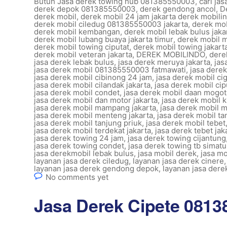
Butuh Jasa derek towing hub 081385550003
,
cari ja
derek depok 081385550003
,
derek gendong ancol
,
D
derek mobil
,
derek mobil 24 jam jakarta derek mobili
derek mobil ciledug 081385550003 jakarta
,
derek mob
derek mobil kembangan
,
derek mobil lebak bulus jaka
derek mobil lubang buaya jakarta timur
,
derek mobil 
derek mobil towing ciputat
,
derek mobil towing jakart
derek mobil veteran jakarta
,
DEREK MOBILINDO
,
dere
jasa derek lebak bulus
,
jasa derek meruya jakarta
,
jas
jasa derek mobil 081385550003 fatmawati
,
jasa dere
jasa derek mobil cibinong 24 jam
,
jasa derek mobil ci
jasa derek mobil cilandak jakarta
,
jasa derek mobil cipu
jasa derek mobil condet
,
jasa derek mobil daan mogot 
jasa derek mobil dan motor jakarta
,
jasa derek mobil k
jasa derek mobil mampang jakarta
,
jasa derek mobil 
jasa derek mobil menteng jakarta
,
jasa derek mobil t
jasa derek mobil tanjung priuk
,
jasa derek mobil tebet
jasa derek mobil terdekat jakarta
,
jasa derek tebet jak
jasa derek towing 24 jam
,
jasa derek towing cijantung
jasa derek towing condet
,
jasa derek towing tb simatu
jasa derekmobil lebak bulus
,
jasa mobil derek
,
jasa mo
layanan jasa derek ciledug
,
layanan jasa derek cinere
layanan jasa derek gendong depok
,
layanan jasa dere
No comments yet
Jasa Derek Cipete 081