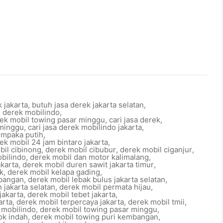
 jakarta
,
butuh jasa derek jakarta selatan
,
l derek mobilindo
,
rek mobil towing pasar minggu
,
cari jasa derek
,
 minggu
,
cari jasa derek mobilindo jakarta
,
empaka putih
,
ek mobil 24 jam bintaro jakarta
,
bil cibinong
,
derek mobil cibubur
,
derek mobil ciganjur
,
obilindo
,
derek mobil dan motor kalimalang
,
akarta
,
derek mobil duren sawit jakarta timur
,
k
,
derek mobil kelapa gading
,
bangan
,
derek mobil lebak bulus jakarta selatan
,
 jakarta selatan
,
derek mobil permata hijau
,
jakarta
,
derek mobil tebet jakarta
,
arta
,
derek mobil terpercaya jakarta
,
derek mobil tmii
,
 mobilindo
,
derek mobil towing pasar minggu
,
ok indah
,
derek mobil towing puri kembangan
,