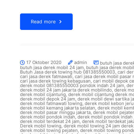
Read more
17 Oktober 2020
admin
butuh jasa derek
butuh jasa derek mobil 24 jam
,
butuh jasa derek mobi
Butuh Jasa derek towing hub 081385550003
,
cari de
cari jasa derek fatmawati
,
cari jasa derek mobil pasar
cari jasa derek towing kebagusan
,
cari mobil depok c
derek mobil 081385550003 pondok indah 24 jam
,
der
derek mobil 24 jam jakarta derek mobilindo
,
derek mo
derek mobil cijantung
,
derek mobil cijantung derek m
derek mobil depok 24 jam
,
derek mobil dewi sartika j
derek mobil fatmawati towing
,
derek mobil kebon jeru
derek mobil kemang jakarta selatan
,
derek mobil kem
derek mobil pasar minggu jakarta
,
derek mobil pejaten
derek mobil pondok indah
,
derek mobil pondok indah 
derek mobil terdekat 24 jam
,
derek mobil terdekat jak
Derek mobil towing
,
derek mobil towing 24 jam derek
derek mobil towing pejaten
,
derek mobil towing pond