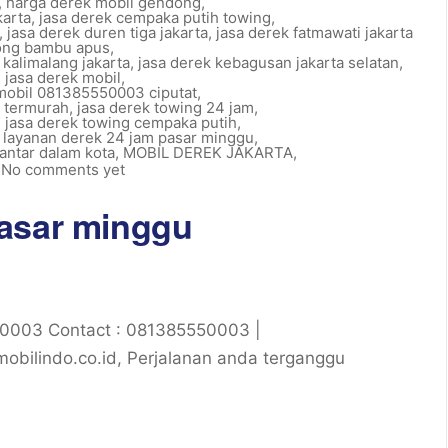
,
harga derek mobil gendong
,
karta
,
jasa derek cempaka putih towing
,
,
jasa derek duren tiga jakarta
,
jasa derek fatmawati jakarta
ong bambu apus
,
 kalimalang jakarta
,
jasa derek kebagusan jakarta selatan
,
,
jasa derek mobil
,
 mobil 081385550003 ciputat
,
k termurah
,
jasa derek towing 24 jam
,
,
jasa derek towing cempaka putih
,
,
layanan derek 24 jam pasar minggu
,
 antar dalam kota
,
MOBIL DEREK JAKARTA
,
No comments yet
Pasar minggu
0003 Contact : 081385550003 |
ilindo.co.id, Perjalanan anda terganggu