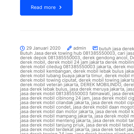
Read more
29 Januari 2020
admin
butuh jasa derek
Butuh Jasa derek towing hub 081385550003
,
cari ja
derek depok 081385550003
,
derek gendong ancol
,
D
derek mobil
,
derek mobil 24 jam jakarta derek mobili
derek mobil ciledug 081385550003 jakarta
,
derek mob
derek mobil kembangan
,
derek mobil lebak bulus jaka
derek mobil lubang buaya jakarta timur
,
derek mobil 
derek mobil towing ciputat
,
derek mobil towing jakart
derek mobil veteran jakarta
,
DEREK MOBILINDO
,
dere
jasa derek lebak bulus
,
jasa derek meruya jakarta
,
jas
jasa derek mobil 081385550003 fatmawati
,
jasa dere
jasa derek mobil cibinong 24 jam
,
jasa derek mobil ci
jasa derek mobil cilandak jakarta
,
jasa derek mobil cipu
jasa derek mobil condet
,
jasa derek mobil daan mogot 
jasa derek mobil dan motor jakarta
,
jasa derek mobil k
jasa derek mobil mampang jakarta
,
jasa derek mobil 
jasa derek mobil menteng jakarta
,
jasa derek mobil t
jasa derek mobil tanjung priuk
,
jasa derek mobil tebet
jasa derek mobil terdekat jakarta
,
jasa derek tebet jak
jasa derek towing 24 jam
,
jasa derek towing cijantung