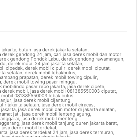
 jakarta
,
butuh jasa derek jakarta selatan
,
sa derek gendong 24 jam
,
cari jasa derek mobil dan motor
,
erek gendong Pondok Labu
,
derek gendong rawamangun
,
ndo
,
derek mobil 24 jam jakarta selatan
,
il cipedak
,
derek mobil cipulir
,
derek mobil ciputat
,
rta selatan
,
derek mobil lebakbulus
,
mampang prapatan
,
derek mobil towing cipulir
,
a
,
derek mobil towing pasar minggu
,
k mobilindo pasar rebo jakarta
,
jasa derek cipete
,
a derek mobil
,
jasa derek mobil 081385550003 ciputat
,
k mobil 081385550003 lebak bulus
,
ganjur
,
jasa derek mobil cijantung
,
lir jakarta selatan
,
jasa derek mobil ciracas
,
jakarta
,
jasa derek mobil dan motor di jakarta selatan
,
ramat jati
,
jasa derek mobil lenteng agung
,
manggarai
,
jasa derek mobil menteng
,
anggerang
,
jasa derek mobil tanjung duren jakarta barat
,
,
jasa derek mobil terdekat
,
arta
,
jasa derek terdekat 24 jam
,
jasa derek termurah
,
,
jasa derek towing cipete jakarta
,