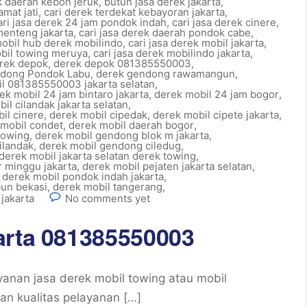
k daerah kebon jeruk
,
butuh jasa derek jakarta
,
mat jati
,
cari derek terdekat kebayoran jakarta
,
ari jasa derek 24 jam pondok indah
,
cari jasa derek cinere
,
menteng jakarta
,
cari jasa derek daerah pondok cabe
,
mobil hub derek mobilindo
,
cari jasa derek mobil jakarta
,
obil towing meruya
,
cari jasa derek mobilindo jakarta
,
rek depok
,
derek depok 081385550003
,
ndong Pondok Labu
,
derek gendong rawamangun
,
l 081385550003 jakarta selatan
,
ek mobil 24 jam bintaro jakarta
,
derek mobil 24 jam bogor
,
il cilandak jakarta selatan
,
il cinere
,
derek mobil cipedak
,
derek mobil cipete jakarta
,
 mobil condet
,
derek mobil daerah bogor
,
towing
,
derek mobil gendong blok m jakarta
,
ilandak
,
derek mobil gendong ciledug
,
derek mobil jakarta selatan derek towing
,
r minggu jakarta
,
derek mobil pejaten jakarta selatan
,
,
derek mobil pondok indah jakarta
,
bun bekasi
,
derek mobil tangerang
,
 jakarta
No comments yet
arta 081385550003
anan jasa derek mobil towing atau mobil
an kualitas pelayanan […]