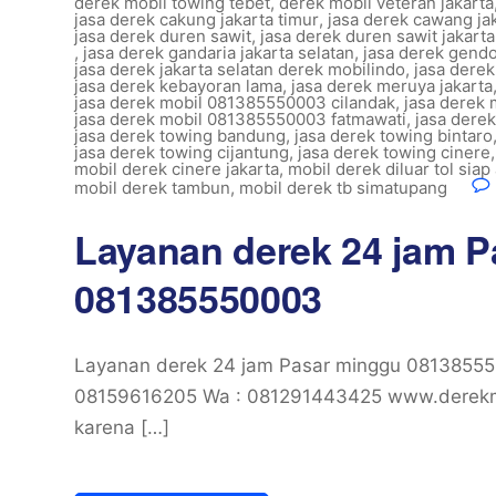
derek mobil towing tebet
,
derek mobil veteran jakarta
jasa derek cakung jakarta timur
,
jasa derek cawang ja
jasa derek duren sawit
,
jasa derek duren sawit jakarta
,
jasa derek gandaria jakarta selatan
,
jasa derek gend
jasa derek jakarta selatan derek mobilindo
,
jasa derek
jasa derek kebayoran lama
,
jasa derek meruya jakarta
jasa derek mobil 081385550003 cilandak
,
jasa derek
jasa derek mobil 081385550003 fatmawati
,
jasa dere
jasa derek towing bandung
,
jasa derek towing bintaro
jasa derek towing cijantung
,
jasa derek towing cinere
mobil derek cinere jakarta
,
mobil derek diluar tol siap
mobil derek tambun
,
mobil derek tb simatupang
Layanan derek 24 jam 
081385550003
Layanan derek 24 jam Pasar minggu 08138555
08159616205 Wa : 081291443425 www.derekmob
karena […]