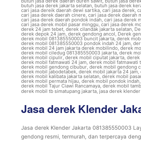
butuh jasa derek daerah duren sawit
,
butuh jasa dere
butuh jasa derek jakarta selatan
,
butuh jasa derek kera
cari jasa dereik daerah dewi sartika
,
cari jasa derek
,
c
cari jasa derek daerah cinere
,
cari jasa derek daerah 
cari jasa derek daerah pondok indah
,
cari jasa derek 
cari jasa derek mobil pasar minggu
,
cari jasa derek m
derek 24 jam tebet
,
derek cilandak jakarta selatan
,
De
derek depok 24 jam
,
derek gendong ancol
,
Derek ge
derek mobil 081385550003 buncit jakarta
,
derek mobi
derek mobil 081385550003 pondok indah 24 jam
,
der
derek mobil 24 jam jakarta derek mobilindo
,
derek mob
derek mobil ciledug 081385550003 jakarta
,
derek mob
derek mobil cipulir
,
derek mobil ciputat jakarta
,
derek
derek mobil fatmawati 24 jam
,
derek mobil fatmawati 
derek mobil gendong cibubur
,
derek mobil gendong c
derek mobil jabodetabek
,
derek mobil jakarta 24 jam
,
derek mobil kalibata jakarta selatan
,
derek mobil pasa
derek mobil permata hijau
,
derek mobil pondok indah
derek mobil Tajur Ciawi Rancamaya
,
derek mobil tam
derek mobil tb simatupang jakarta
,
jasa derek klender
Jasa derek Klender Jak
Jasa derek Klender Jakarta 081385550003 Lay
gendong resmi, termurah, dan terpercaya deng