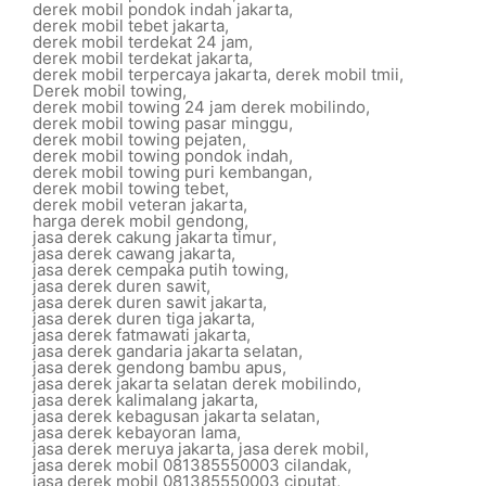
derek mobil pondok indah jakarta
,
derek mobil tebet jakarta
,
derek mobil terdekat 24 jam
,
derek mobil terdekat jakarta
,
derek mobil terpercaya jakarta
,
derek mobil tmii
,
Derek mobil towing
,
derek mobil towing 24 jam derek mobilindo
,
derek mobil towing pasar minggu
,
derek mobil towing pejaten
,
derek mobil towing pondok indah
,
derek mobil towing puri kembangan
,
derek mobil towing tebet
,
derek mobil veteran jakarta
,
harga derek mobil gendong
,
jasa derek cakung jakarta timur
,
jasa derek cawang jakarta
,
jasa derek cempaka putih towing
,
jasa derek duren sawit
,
jasa derek duren sawit jakarta
,
jasa derek duren tiga jakarta
,
jasa derek fatmawati jakarta
,
jasa derek gandaria jakarta selatan
,
jasa derek gendong bambu apus
,
jasa derek jakarta selatan derek mobilindo
,
jasa derek kalimalang jakarta
,
jasa derek kebagusan jakarta selatan
,
jasa derek kebayoran lama
,
jasa derek meruya jakarta
,
jasa derek mobil
,
jasa derek mobil 081385550003 cilandak
,
jasa derek mobil 081385550003 ciputat
,