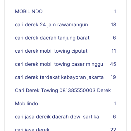
MOBILINDO
1
cari derek 24 jam rawamangun
18
cari derek daerah tanjung barat
6
cari derek mobil towing ciputat
11
cari derek mobil towing pasar minggu
45
cari derek terdekat kebayoran jakarta
19
Cari Derek Towing 081385550003 Derek
Mobilindo
1
cari jasa dereik daerah dewi sartika
6
cari jasa derek
22