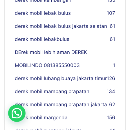
derek mobil kembangan
135
derek mobil lebak bulus
107
derek mobil lebak bulus jakarta selatan
61
derek mobil lebakbulus
61
DErek mobil lebih aman DEREK
MOBILINDO 081385550003
1
derek mobil lubang buaya jakarta timur
126
derek mobil mampang prapatan
134
derek mobil mampang prapatan jakarta
62
derek mobil margonda
156