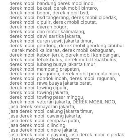
derek mobil bandung derek mobilindo
,
derek mobil bekasi
,
derek mobil bintaro
,
derek mobil bogor
,
derek mobil bsd
,
derek mobil bsd tangerang
,
derek mobil cipedak
,
derek mobil cipulir
,
derek mobil ciputat
,
derek mobil daerah bogor
,
derek mobil dan motor kalimalang
,
derek mobil dewi sartika jakarta
,
derek mobil duren sawit jakarta timur
,
derek mobil gendong
,
derek mobil gendong cibubur
,
derek mobil kalideres
,
derek mobil kebagusan
,
derek mobil kebon jeruk
,
derek mobil kembangan
,
derek mobil lebak bulus
,
derek mobil lebakbulus
,
derek mobil lubang buaya jakarta timur
,
derek mobil mampang prapatan
,
derek mobil margonda
,
derek mobil permata hijau
,
derek mobil pondok indah
,
derek mobil ragunan
,
derek mobil rawa buaya jakarta barat
,
derek mobil towing cipulir
,
derek mobil towing jakarta
,
derek mobil towing pasar minggu
,
derek mobil veteran jakarta
,
DEREK MOBILINDO
,
jasa derek kemayoran jakarta
,
jasa derek mobil cakung jakarta timur
,
jasa derek mobil cawang jakarta
,
jasa derek mobil cempaka putih
,
jasa derek mobil cilincing
,
jasa derek mobil cinere jakarta
,
jasa derek mobil cipayung
,
jasa derek mobil cipedak
,
jasa derek mobil cipete jakarta
,