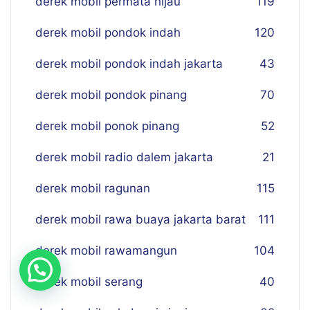
derek mobil permata hijau
119
derek mobil pondok indah
120
derek mobil pondok indah jakarta
43
derek mobil pondok pinang
70
derek mobil ponok pinang
52
derek mobil radio dalem jakarta
21
derek mobil ragunan
115
derek mobil rawa buaya jakarta barat
111
derek mobil rawamangun
104
derek mobil serang
40