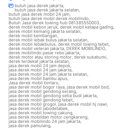
butuh jasa derek jakarta
,
butuh jasa derek jakarta selatan
,
butuh jasa derek mobil 24 jam
,
butuh jasa derek mobil derek mobilindo
,
Butuh Jasa derek towing hub 081385550003
,
derek mobil kebon jeruk
,
derek mobil kelapa gading
,
derek mobil kemang jakarta selatan
,
derek mobil kembangan
,
derek mobil lebak bulus jakarta selatan
,
derek mobil lebakbulus
,
derek mobil towing tebet
,
derek mobil veteran jakarta
,
DEREK MOBILINDO
,
derek mobilindo pasar rebo jakarta
,
derek motor atau storing motor
,
derek sukabumi
,
derek terdekat jakarta selatan
,
jasa derek mobil 24 jam depok
,
jasa derek mobil 24 jam jakarta
,
jasa derek mobil 24 jam jakarta selatan
,
jasa derek mobil bambu apus
,
Jasa derek mobil bintaro
,
jasa derek mobil bogor raya
,
jasa derek mobil bsd
,
jasa derek mobil gendong serang
,
jasa derek mobil gendong setia budi jakarta
,
jasa derek mobil gendong tebet
,
jasa derek mobil grogol
,
jasa derek mobil hj nawi
,
jasa derek mobil jabodetabek
,
jasa derek mobil towing cakung
,
jasa derek mobildan motor cengkareng
,
jasa derek mobilindo 24 jam jakarta
,
jasa derek pamulang
,