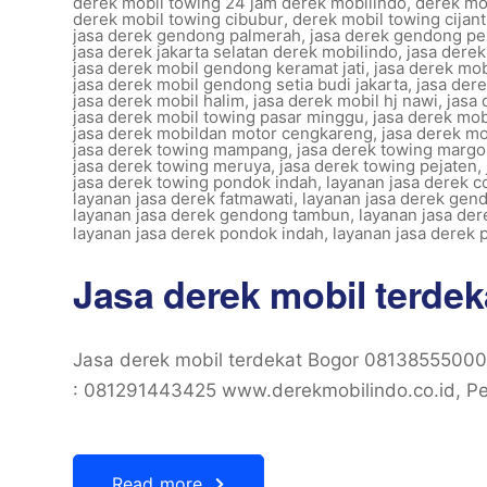
derek mobil towing 24 jam derek mobilindo
,
derek mo
derek mobil towing cibubur
,
derek mobil towing cijan
jasa derek gendong palmerah
,
jasa derek gendong p
jasa derek jakarta selatan derek mobilindo
,
jasa derek
jasa derek mobil gendong keramat jati
,
jasa derek mo
jasa derek mobil gendong setia budi jakarta
,
jasa der
jasa derek mobil halim
,
jasa derek mobil hj nawi
,
jasa 
jasa derek mobil towing pasar minggu
,
jasa derek mob
jasa derek mobildan motor cengkareng
,
jasa derek mo
jasa derek towing mampang
,
jasa derek towing marg
jasa derek towing meruya
,
jasa derek towing pejaten
,
jasa derek towing pondok indah
,
layanan jasa derek c
layanan jasa derek fatmawati
,
layanan jasa derek gen
layanan jasa derek gendong tambun
,
layanan jasa der
layanan jasa derek pondok indah
,
layanan jasa derek
Jasa derek mobil terde
Jasa derek mobil terdekat Bogor 0813855500
: 081291443425 www.derekmobilindo.co.id, Per
Read more