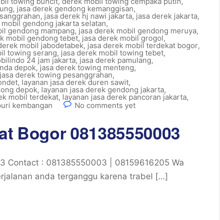
bil towing buncit
,
derek mobil towing cempaka putih
,
tung
,
jasa derek gendong kemanggisan
,
esanggrahan
,
jasa derek hj nawi jakarta
,
jasa derek jakarta
,
 mobil gendong jakarta selatan
,
bil gendong mampang
,
jasa derek mobil gendong meruya
,
ek mobil gendong tebet
,
jasa derek mobil grogol
,
derek mobil jabodetabek
,
jasa derek mobil terdekat bogor
,
il towing serang
,
jasa derek mobil towing tebet
,
bilindo 24 jam jakarta
,
jasa derek pamulang
,
onda depok
,
jasa derek towing menteng
,
jasa derek towing pesanggrahan
,
ondet
,
layanan jasa derek duren sawit
,
dong depok
,
layanan jasa derek gendong jakarta
,
ek mobil terdekat
,
layanan jasa derek pancoran jakarta
,
 puri kembangan
No comments yet
kat Bogor 081385550003
03 Contact : 081385550003 | 08159616205 Wa
jalanan anda terganggu karena trabel […]