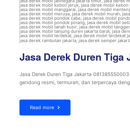
jasa derek mobil jatinegara jakarta timur
,
jasa derek 
jasa derek mobil kebon jeruk
,
jasa derek mobil kebon 
jasa derek mobil manggarai
,
jasa derek mobil menten
jasa derek mobil meruya
,
jasa derek mobil murah
,
jas
jasa derek mobil pondok cabe
,
jasa derek mobil pond
jasa derek mobil pondok pinang
,
jasa derek mobil set
jasa derek mobil tanah kusir
,
jasa derek mobil tangge
jasa derek mobil tanjung duren jakarta barat
,
jasa der
jasa derek mobil terdekat
,
jasa derek mobil terdekat j
jasa derek rambutan jakarta
,
jasa derek semper jakart
Jasa Derek Duren Tiga 
Jasa Derek Duren Tiga Jakarta 081385550003 
gendong resmi, termurah, dan terpercaya denga
Read more