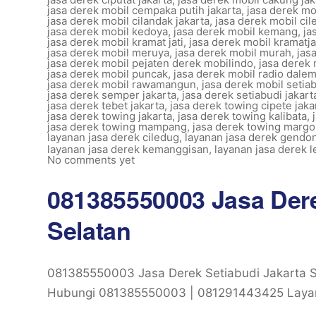
jasa derek mobil cempaka putih jakarta
,
jasa derek mo
jasa derek mobil cilandak jakarta
,
jasa derek mobil cil
jasa derek mobil kedoya
,
jasa derek mobil kemang
,
ja
jasa derek mobil kramat jati
,
jasa derek mobil kramatja
jasa derek mobil meruya
,
jasa derek mobil murah
,
jas
jasa derek mobil pejaten derek mobilindo
,
jasa derek 
jasa derek mobil puncak
,
jasa derek mobil radio dalem
jasa derek mobil rawamangun
,
jasa derek mobil setia
jasa derek semper jakarta
,
jasa derek setiabudi jakart
jasa derek tebet jakarta
,
jasa derek towing cipete jaka
jasa derek towing jakarta
,
jasa derek towing kalibata
,
jasa derek towing mampang
,
jasa derek towing marg
layanan jasa derek ciledug
,
layanan jasa derek gendon
layanan jasa derek kemanggisan
,
layanan jasa derek l
No comments yet
081385550003 Jasa Dere
Selatan
081385550003 Jasa Derek Setiabudi Jakarta S
Hubungi 081385550003 | 081291443425 Layan