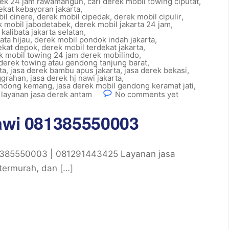
rek 24 jam rawamangun
,
cari derek mobil towing ciputat
,
dekat kebayoran jakarta
,
il cinere
,
derek mobil cipedak
,
derek mobil cipulir
,
k mobil jabodetabek
,
derek mobil jakarta 24 jam
,
kalibata jakarta selatan
,
ata hijau
,
derek mobil pondok indah jakarta
,
ekat depok
,
derek mobil terdekat jakarta
,
k mobil towing 24 jam derek mobilindo
,
derek towing atau gendong tanjung barat
,
ta
,
jasa derek bambu apus jakarta
,
jasa derek bekasi
,
ggrahan
,
jasa derek hj nawi jakarta
,
gendong kemang
,
jasa derek mobil gendong keramat jati
,
,
layanan jasa derek antam
No comments yet
nawi 081385550003
1385550003 | 081291443425 Layanan jasa
termurah, dan […]