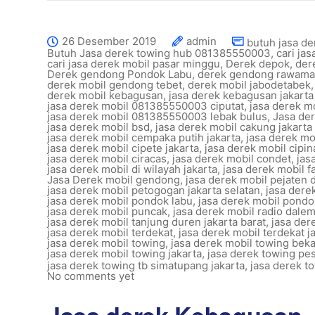
26 Desember 2019
admin
butuh jasa de
Butuh Jasa derek towing hub 081385550003
,
cari ja
cari jasa derek mobil pasar minggu
,
Derek depok
,
der
Derek gendong Pondok Labu
,
derek gendong rawam
derek mobil gendong tebet
,
derek mobil jabodetabek
derek mobil kebagusan
,
jasa derek kebagusan jakarta
jasa derek mobil 081385550003 ciputat
,
jasa derek m
jasa derek mobil 081385550003 lebak bulus
,
Jasa der
jasa derek mobil bsd
,
jasa derek mobil cakung jakarta
jasa derek mobil cempaka putih jakarta
,
jasa derek m
jasa derek mobil cipete jakarta
,
jasa derek mobil cipi
jasa derek mobil ciracas
,
jasa derek mobil condet
,
jas
jasa derek mobil di wilayah jakarta
,
jasa derek mobil f
Jasa Derek mobil gendong
,
jasa derek mobil pejaten 
jasa derek mobil petogogan jakarta selatan
,
jasa dere
jasa derek mobil pondok labu
,
jasa derek mobil pondo
jasa derek mobil puncak
,
jasa derek mobil radio dalem
jasa derek mobil tanjung duren jakarta barat
,
jasa der
jasa derek mobil terdekat
,
jasa derek mobil terdekat j
jasa derek mobil towing
,
jasa derek mobil towing beka
jasa derek mobil towing jakarta
,
jasa derek towing p
jasa derek towing tb simatupang jakarta
,
jasa derek t
No comments yet