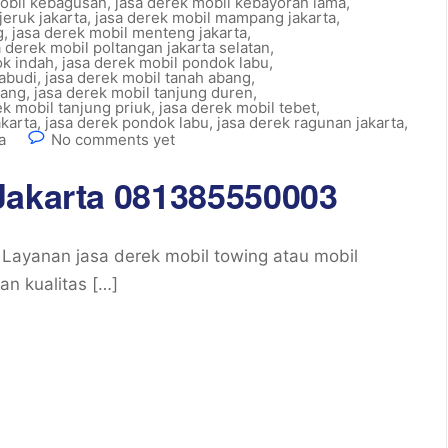
mobil kebagusan
,
jasa derek mobil kebayoran lama
,
jeruk jakarta
,
jasa derek mobil mampang jakarta
,
g
,
jasa derek mobil menteng jakarta
,
a derek mobil poltangan jakarta selatan
,
ok indah
,
jasa derek mobil pondok labu
,
iabudi
,
jasa derek mobil tanah abang
,
rang
,
jasa derek mobil tanjung duren
,
ek mobil tanjung priuk
,
jasa derek mobil tebet
,
akarta
,
jasa derek pondok labu
,
jasa derek ragunan jakarta
,
a
No comments yet
Jakarta 081385550003
Layanan jasa derek mobil towing atau mobil
n kualitas […]