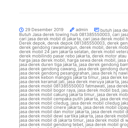
29 Desember 2019
admin
butuh jasa de
Butuh Jasa derek towing hub 081385550003
,
cari ja
cari jasa derek mobil di jakarta
,
cari jasa derek mobil
Derek depok
,
derek depok 081385550003
,
derek gen
derek gendong rawamangun
,
derek mobil
,
derek mobi
derek mobil 24 jam jakarta selatan
,
derek mobil vetera
derek mobilindo pasar rebo jakarta
,
derek motor atau 
harga jasa derek mobil
,
harga sewa derek mobil
,
jasa
jasa derek duren tiga jakarta
,
jasa derek gendong ba
jasa derek gendong cawang
,
jasa derek gendong dure
jasa derek gendong pesanggrahan
,
jasa derek hj nawi
jasa derek kebon manggis jakarta timur
,
jasa derek k
jasa derek keramat jati
,
jasa derek meruya jakarta
,
jas
jasa derek mobil 081385550003 fatmawati
,
jasa dere
jasa derek mobil bogor raya
,
jasa derek mobil bsd
,
jas
jasa derek mobil cakung jakarta timur
,
jasa derek mob
jasa derek mobil cempaka putih jakarta
,
jasa derek m
jasa derek mobil ciledug
,
jasa derek mobil ciledug jak
jasa derek mobil cinere jakarta
,
jasa derek mobil cipa
jasa derek mobil dan motor jakarta
,
jasa derek mobil 
jasa derek mobil dewi sartika jakarta
,
jasa derek mobi
jasa derek mobil di jakarta timur
,
jasa derek mobil di w
jasa derek mobil gendong tebet
,
jasa derek mobil gro