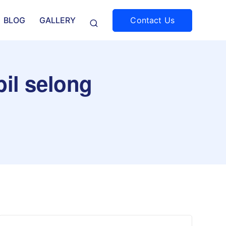
Contact Us
BLOG
GALLERY
bil selong