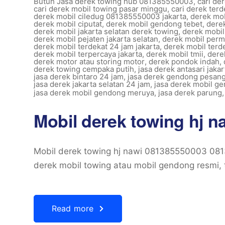
Butuh Jasa derek towing hub 081385550003
,
cari de
cari derek mobil towing pasar minggu
,
cari derek ter
derek mobil ciledug 081385550003 jakarta
,
derek mob
derek mobil ciputat
,
derek mobil gendong tebet
,
dere
derek mobil jakarta selatan derek towing
,
derek mobil 
derek mobil pejaten jakarta selatan
,
derek mobil perm
derek mobil terdekat 24 jam jakarta
,
derek mobil terd
derek mobil terpercaya jakarta
,
derek mobil tmii
,
dere
derek motor atau storing motor
,
derek pondok indah
,
derek towing cempaka putih
,
jasa derek antasari jakar
jasa derek bintaro 24 jam
,
jasa derek gendong pesan
jasa derek jakarta selatan 24 jam
,
jasa derek mobil 
jasa derek mobil gendong meruya
,
jasa derek parung
Mobil derek towing hj 
Mobil derek towing hj nawi 081385550003 08
derek mobil towing atau mobil gendong resmi, 
Read more