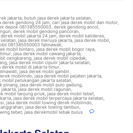
rek jakarta
,
butuh jasa derek jakarta selatan
,
sa derek gendong 24 jam
,
cari jasa derek mobil dan motor
,
ek depok 081385550003
,
derek gendong ancol
,
angun
,
derek mobil gendong pancoran
,
,
derek mobil jakarta 24 jam
,
derek mobil kalideres
,
 selatan
,
jasa derek meruya jakarta
,
jasa derek mobil
,
obil 081385550003 fatmawati
,
ek mobil bintaro
,
jasa derek mobil bogor raya
,
 timur
,
jasa derek mobil cawang jakarta
,
obil cengkareng
,
jasa derek mobil cipedak
,
nang
,
jasa derek mobil cipulir jakarta selatan
,
a derek mobil di jakarta timur
,
atmawati
,
jasa derek mobil gambir
,
derek mobilindo
,
jasa derek mobil pejaten jakarta
,
k mobil petukangan jakarta selatan
,
k pinang
,
jasa derek mobil pulo gadung
,
 jakarta
,
jasa derek mobil ragunan
,
ek mobil tanjung priuk
,
jasa derek mobil tebet
,
akarta
,
jasa derek mobil terpercaya jakarta selatan
,
si
,
jasa derek mobil towing derek mobilindo
,
esanggrahan
,
jasa derek towing tambun
,
owing tebet
,
jasa derekmobil lebak bulus