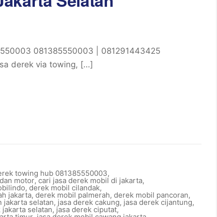
akarta Selatan
85550003 081385550003 | 081291443425
sa derek via towing, […]
erek towing hub 081385550003
,
 dan motor
,
cari jasa derek mobil di jakarta
,
obilindo
,
derek mobil cilandak
,
h jakarta
,
derek mobil palmerah
,
derek mobil pancoran
,
 jakarta selatan
,
jasa derek cakung
,
jasa derek cijantung
,
 jakarta selatan
,
jasa derek ciputat
,
arta timur
,
jasa derek mobil cawang jakarta
,