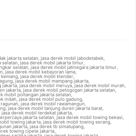
ak jakarta selatan
,
jasa derek mobil jabodetabek
,
a selatan
,
jasa derek mobil jakarta timur
,
ingkar selatan
,
jasa derek mobil jatinegara jakarta timur
,
an
,
jasa derek mobil kebayoran lama
,
l kemang
,
jasa derek mobil klender
,
 agung
,
jasa derek mobil mampang jakarta
,
 jakarta
,
jasa derek mobil meruya
,
jasa derek mobil murah
,
en jakarta
,
jasa derek mobil petogogan jakarta selatan
,
ek mobil poltangan jakarta selatan
,
ok indah
,
jasa derek mobil pulo gadung
,
l ragunan
,
jasa derek mobil rawamangun
,
ang
,
jasa derek mobil tanjung duren jakarta barat
,
,
jasa derek mobil terdekat jakarta
,
terpercaya jakarta selatan
,
jasa derek mobil towing bekasi
,
obil towing jakarta
,
jasa derek mobil towing serang
,
gunan jakarta
,
jasa derek tb simatupang
,
erek towing cipete jakarta
,
dewi sartika jakarta
,
jasa derek towing jakarta
,