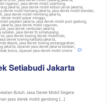
bil ciganjur
,
jasa derek mobil cijantung
,
edug jakarta
,
jasa derek mobil kebon jeruk jakarta
,
sa derek mobil kemang jakarta
,
jasa derek mobil klender
,
ti
,
jasa derek mobil menteng jakarta
,
a derek mobil pasar minggu
,
mobil pejaten jakarta
,
jasa derek mobil pulo gadung
,
 jakarta
,
jasa derek mobil ragunan
,
budi
,
jasa derek rambutan jakarta
,
a selatan
,
jasa derek tb simatupang
,
rta
,
jasa derek towing derek mobilindo
,
jasa derek towing kalibata jakarta
,
onda depok
,
jasa derek towing pesanggrahan
,
g jakarta
,
layanan jasa derek jakarta selatan
,
ebak bulus
,
layanan jasa derek mobil cinere
k Setiabudi Jakarta
elatan Butuh Jasa Derek Mobil Segera
an jasa derek mobil gendong […]