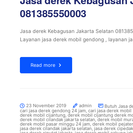
Jasa derek Kebagusan J
081385550003
Jasa derek Kebagusan Jakarta Selatan 0813
Layanan jasa derek mobil gendong , layanan ja
Read more
23 November 2019
admin
Butuh Jasa d
cari jasa derek gendong 24 jam
,
cari jasa derek mobil
derek mobil cijantung
,
derek mobil cijantung derek m
derek mobil cilandak jakarta selatan
,
derek mobil mura
derek mobil pasar minggu 24 jam
,
derek mobil pejaten
jasa derek cilandak jakarta selatan
,
jasa derek cipedak
jasa derek ciputat jakarta
,
jasa derek mobil cakung jak