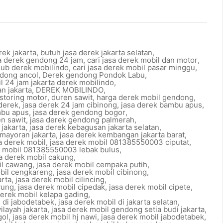
rek jakarta
,
butuh jasa derek jakarta selatan
,
sa derek gendong 24 jam
,
cari jasa derek mobil dan motor
,
 hub derek mobilindo
,
cari jasa derek mobil pasar minggu
,
dong ancol
,
Derek gendong Pondok Labu
,
l 24 jam jakarta derek mobilindo
,
n jakarta
,
DEREK MOBILINDO
,
storing motor
,
duren sawit
,
harga derek mobil gendong
,
 derek
,
jasa derek 24 jam cibinong
,
jasa derek bambu apus
,
mbu apus
,
jasa derek gendong bogor
,
n sawit
,
jasa derek gendong palmerah
,
 jakarta
,
jasa derek kebagusan jakarta selatan
,
emayoran jakarta
,
jasa derek kembangan jakarta barat
,
a derek mobil
,
jasa derek mobil 081385550003 ciputat
,
k mobil 081385550003 lebak bulus
,
a derek mobil cakung
,
il cawang
,
jasa derek mobil cempaka putih
,
obil cengkareng
,
jasa derek mobil cibinong
,
arta
,
jasa derek mobil cilincing
,
yung
,
jasa derek mobil cipedak
,
jasa derek mobil cipete
,
derek mobil kelapa gading
,
l di jabodetabek
,
jasa derek mobil di jakarta selatan
,
ilayah jakarta
,
jasa derek mobil gendong setia budi jakarta
,
gol
,
jasa derek mobil hj nawi
,
jasa derek mobil jabodetabek
,