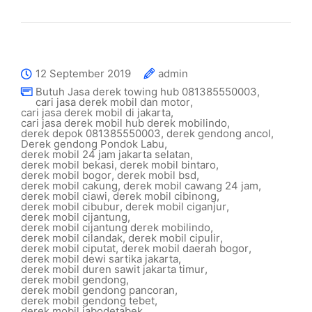
12 September 2019
admin
Butuh Jasa derek towing hub 081385550003
,
cari jasa derek mobil dan motor
,
cari jasa derek mobil di jakarta
,
cari jasa derek mobil hub derek mobilindo
,
derek depok 081385550003
,
derek gendong ancol
,
Derek gendong Pondok Labu
,
derek mobil 24 jam jakarta selatan
,
derek mobil bekasi
,
derek mobil bintaro
,
derek mobil bogor
,
derek mobil bsd
,
derek mobil cakung
,
derek mobil cawang 24 jam
,
derek mobil ciawi
,
derek mobil cibinong
,
derek mobil cibubur
,
derek mobil ciganjur
,
derek mobil cijantung
,
derek mobil cijantung derek mobilindo
,
derek mobil cilandak
,
derek mobil cipulir
,
derek mobil ciputat
,
derek mobil daerah bogor
,
derek mobil dewi sartika jakarta
,
derek mobil duren sawit jakarta timur
,
derek mobil gendong
,
derek mobil gendong pancoran
,
derek mobil gendong tebet
,
derek mobil jabodetabek
,