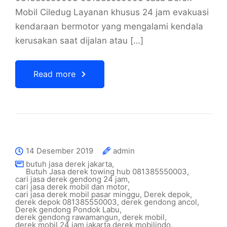
Mobil Ciledug Layanan khusus 24 jam evakuasi
kendaraan bermotor yang mengalami kendala
kerusakan saat dijalan atau […]
Read more
14 Desember 2019
admin
butuh jasa derek jakarta
,
Butuh Jasa derek towing hub 081385550003
,
cari jasa derek gendong 24 jam
,
cari jasa derek mobil dan motor
,
cari jasa derek mobil pasar minggu
,
Derek depok
,
derek depok 081385550003
,
derek gendong ancol
,
Derek gendong Pondok Labu
,
derek gendong rawamangun
,
derek mobil
,
derek mobil 24 jam jakarta derek mobilindo
,