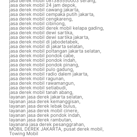
jasa derek mobil 081385550003 serang
,
jasa derek mobil 24 jam depok
,
jasa derek mobil cawang jakarta
,
jasa derek mobil cempaka putih jakarta
,
jasa derek mobil cengkareng
,
jasa derek mobil cibinong
,
jasa derek mobil derek mobil kelapa gading
,
jasa derek mobil dewi sartika
,
jasa derek mobil dewi sartika jakarta
,
jasa derek mobil di jabodetabek
,
jasa derek mobil di jakarta selatan
,
jasa derek mobil poltangan jakarta selatan
,
jasa derek mobil pondok cabe
,
jasa derek mobil pondok indah
,
jasa derek mobil pondok pinang
,
jasa derek mobil pulo gadung
,
jasa derek mobil radio dalem jakarta
,
jasa derek mobil ragunan
,
jasa derek mobil rawamangun
,
jasa derek mobil setiabudi
,
jasa derek mobil tanah abang
,
layanan jasa derek jakarta selatan
,
layanan jasa derek kemanggisan
,
layanan jasa derek lebak bulus
,
layanan jasa derek mobil cinere
,
layanan jasa derek pondok indah
,
layanan jasa derek rambutan
,
layanana jasa derek pesanggrahan
,
MOBIL DEREK JAKARTA
,
pusat derek mobil
,
Towing Mobil