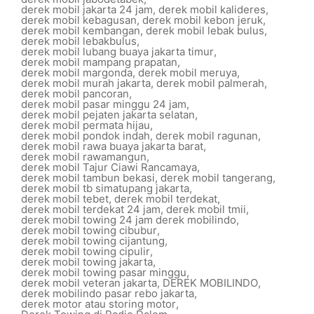
derek mobil jakarta 24 jam
,
derek mobil kalideres
,
derek mobil kebagusan
,
derek mobil kebon jeruk
,
derek mobil kembangan
,
derek mobil lebak bulus
,
derek mobil lebakbulus
,
derek mobil lubang buaya jakarta timur
,
derek mobil mampang prapatan
,
derek mobil margonda
,
derek mobil meruya
,
derek mobil murah jakarta
,
derek mobil palmerah
,
derek mobil pancoran
,
derek mobil pasar minggu 24 jam
,
derek mobil pejaten jakarta selatan
,
derek mobil permata hijau
,
derek mobil pondok indah
,
derek mobil ragunan
,
derek mobil rawa buaya jakarta barat
,
derek mobil rawamangun
,
derek mobil Tajur Ciawi Rancamaya
,
derek mobil tambun bekasi
,
derek mobil tangerang
,
derek mobil tb simatupang jakarta
,
derek mobil tebet
,
derek mobil terdekat
,
derek mobil terdekat 24 jam
,
derek mobil tmii
,
derek mobil towing 24 jam derek mobilindo
,
derek mobil towing cibubur
,
derek mobil towing cijantung
,
derek mobil towing cipulir
,
derek mobil towing jakarta
,
derek mobil towing pasar minggu
,
derek mobil veteran jakarta
,
DEREK MOBILINDO
,
derek mobilindo pasar rebo jakarta
,
derek motor atau storing motor
,