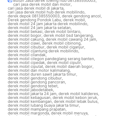
Butuh Jasa derek towing hub 081385550003
,
cari jasa derek mobil dan motor
,
cari jasa derek mobil di jakarta
,
cari jasa derek mobil hub derek mobilindo
,
derek depok 081385550003
,
derek gendong ancol
,
Derek gendong Pondok Labu
,
derek mobil
,
derek mobil 24 jam jakarta derek mobilindo
,
derek mobil 24 jam jakarta selatan
,
derek mobil bekasi
,
derek mobil bintaro
,
derek mobil bogor
,
derek mobil bsd tangerang
,
derek mobil cakung
,
derek mobil cawang 24 jam
,
derek mobil ciawi
,
derek mobil cibinong
,
derek mobil cibubur
,
derek mobil ciganjur
,
derek mobil cijantung derek mobilindo
,
derek mobil cilandak
,
derek mobil cilegon pandeglang serang banten
,
derek mobil cipedak
,
derek mobil cipulir
,
derek mobil ciputat
,
derek mobil daerah bogor
,
derek mobil dan motor kalimalang
,
derek mobil duren sawit jakarta timur
,
derek mobil gendong cibubur
,
derek mobil gendong pancoran
,
derek mobil gendong tebet
,
derek mobil jabodetabek
,
derek mobil jakarta 24 jam
,
derek mobil kalideres
,
derek mobil kebagusan
,
derek mobil kebon jeruk
,
derek mobil kembangan
,
derek mobil lebak bulus
,
derek mobil lubang buaya jakarta timur
,
derek mobil mampang prapatan
,
derek mobil margonda
,
derek mobil meruya
,