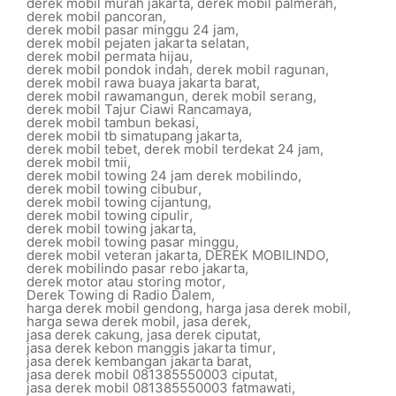
derek mobil murah jakarta
,
derek mobil palmerah
,
derek mobil pancoran
,
derek mobil pasar minggu 24 jam
,
derek mobil pejaten jakarta selatan
,
derek mobil permata hijau
,
derek mobil pondok indah
,
derek mobil ragunan
,
derek mobil rawa buaya jakarta barat
,
derek mobil rawamangun
,
derek mobil serang
,
derek mobil Tajur Ciawi Rancamaya
,
derek mobil tambun bekasi
,
derek mobil tb simatupang jakarta
,
derek mobil tebet
,
derek mobil terdekat 24 jam
,
derek mobil tmii
,
derek mobil towing 24 jam derek mobilindo
,
derek mobil towing cibubur
,
derek mobil towing cijantung
,
derek mobil towing cipulir
,
derek mobil towing jakarta
,
derek mobil towing pasar minggu
,
derek mobil veteran jakarta
,
DEREK MOBILINDO
,
derek mobilindo pasar rebo jakarta
,
derek motor atau storing motor
,
Derek Towing di Radio Dalem
,
harga derek mobil gendong
,
harga jasa derek mobil
,
harga sewa derek mobil
,
jasa derek
,
jasa derek cakung
,
jasa derek ciputat
,
jasa derek kebon manggis jakarta timur
,
jasa derek kembangan jakarta barat
,
jasa derek mobil 081385550003 ciputat
,
jasa derek mobil 081385550003 fatmawati
,