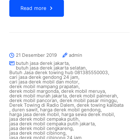
Read more
21 Desember 2019
admin
butuh jasa derek jakarta
,
butuh jasa derek jakarta selatan
,
Butuh Jasa derek towing hub 081385550003
,
cari jasa derek gendong 24 jam
,
cari jasa derek mobil dan motor
,
derek mobil mampang prapatan
,
derek mobil margonda
,
derek mobil meruya
,
derek mobil murah jakarta
,
derek mobil palmerah
,
derek mobil pancoran
,
derek mobil pasar minggu
,
Derek Towing di Radio Dalem
,
derek towing kalibata
,
duren sawit
,
harga derek mobil gendong
,
harga jasa derek mobil
,
harga sewa derek mobil
,
jasa derek mobil cempaka putih
,
jasa derek mobil cempaka putih jakarta
,
jasa derek mobil cengkareng
,
jasa derek mobil cibinong
,
jasa derek mobil cibinong 24 jam
,