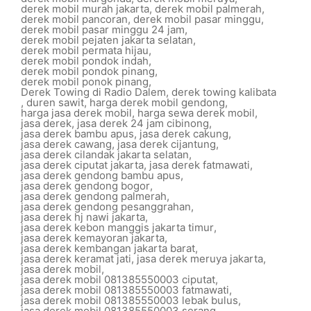
derek mobil murah jakarta
,
derek mobil palmerah
,
derek mobil pancoran
,
derek mobil pasar minggu
,
derek mobil pasar minggu 24 jam
,
derek mobil pejaten jakarta selatan
,
derek mobil permata hijau
,
derek mobil pondok indah
,
derek mobil pondok pinang
,
derek mobil ponok pinang
,
Derek Towing di Radio Dalem
,
derek towing kalibata
,
duren sawit
,
harga derek mobil gendong
,
harga jasa derek mobil
,
harga sewa derek mobil
,
jasa derek
,
jasa derek 24 jam cibinong
,
jasa derek bambu apus
,
jasa derek cakung
,
jasa derek cawang
,
jasa derek cijantung
,
jasa derek cilandak jakarta selatan
,
jasa derek ciputat jakarta
,
jasa derek fatmawati
,
jasa derek gendong bambu apus
,
jasa derek gendong bogor
,
jasa derek gendong palmerah
,
jasa derek gendong pesanggrahan
,
jasa derek hj nawi jakarta
,
jasa derek kebon manggis jakarta timur
,
jasa derek kemayoran jakarta
,
jasa derek kembangan jakarta barat
,
jasa derek keramat jati
,
jasa derek meruya jakarta
,
jasa derek mobil
,
jasa derek mobil 081385550003 ciputat
,
jasa derek mobil 081385550003 fatmawati
,
jasa derek mobil 081385550003 lebak bulus
,
jasa derek mobil 081385550003 serang
,