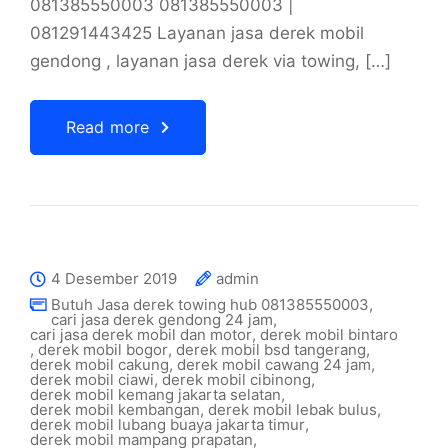
081385550003 081385550003 |
081291443425 Layanan jasa derek mobil
gendong , layanan jasa derek via towing, […]
Read more
4 Desember 2019
admin
Butuh Jasa derek towing hub 081385550003
,
cari jasa derek gendong 24 jam
,
cari jasa derek mobil dan motor
,
derek mobil bintaro
,
derek mobil bogor
,
derek mobil bsd tangerang
,
derek mobil cakung
,
derek mobil cawang 24 jam
,
derek mobil ciawi
,
derek mobil cibinong
,
derek mobil kemang jakarta selatan
,
derek mobil kembangan
,
derek mobil lebak bulus
,
derek mobil lubang buaya jakarta timur
,
derek mobil mampang prapatan
,