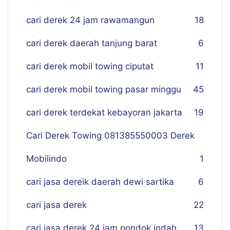
cari derek 24 jam rawamangun
18
cari derek daerah tanjung barat
6
cari derek mobil towing ciputat
11
cari derek mobil towing pasar minggu
45
cari derek terdekat kebayoran jakarta
19
Cari Derek Towing 081385550003 Derek
Mobilindo
1
cari jasa dereik daerah dewi sartika
6
cari jasa derek
22
cari jasa derek 24 jam pondok indah
13