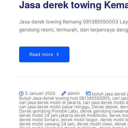
Jasa derek towing Kem
Jasa derek towing Kemang 081385550003 Layan
gendong resmi, termurah, dan terpercaya deng
Read more
5 Januari 2020
admin
butuh jasa derek 
Butuh Jasa derek towing hub 081385550003
,
cari ja
cari jasa derek mobil di jakarta
,
cari jasa derek mobil 
cari jasa derek mobil pasar minggu
,
Derek depok
,
der
Derek gendong Pondok Labu
,
derek gendong rawam
derek mobil 24 jam jakarta derek mobilindo
,
derek mob
derek mobil bintaro
,
derek mobil bogor
,
derek mobil 
derek mobil cawang 24 jam
,
derek mobil ciawi
,
derek 