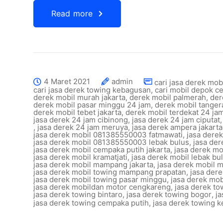
Read more
4 Maret 2021
admin
cari jasa derek mob
cari jasa derek towing kebagusan
,
cari mobil depok c
derek mobil murah jakarta
,
derek mobil palmerah
,
der
derek mobil pasar minggu 24 jam
,
derek mobil tange
derek mobil tebet jakarta
,
derek mobil terdekat 24 ja
jasa derek 24 jam cibinong
,
jasa derek 24 jam ciputat
,
jasa derek 24 jam meruya
,
jasa derek ampera jakarta
jasa derek mobil 081385550003 fatmawati
,
jasa dere
jasa derek mobil 081385550003 lebak bulus
,
jasa de
jasa derek mobil cempaka putih jakarta
,
jasa derek m
jasa derek mobil kramatjati
,
jasa derek mobil lebak bul
jasa derek mobil mampang jakarta
,
jasa derek mobil 
jasa derek mobil towing mampang prapatan
,
jasa der
jasa derek mobil towing pasar minggu
,
jasa derek mob
jasa derek mobildan motor cengkareng
,
jasa derek to
jasa derek towing bintaro
,
jasa derek towing bogor
,
ja
jasa derek towing cempaka putih
,
jasa derek towing 