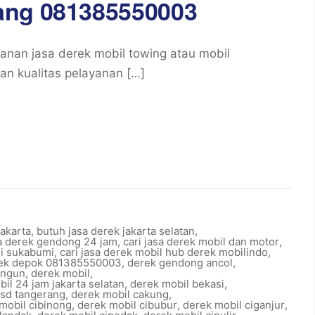
ang 081385550003
an jasa derek mobil towing atau mobil
an kualitas pelayanan […]
jakarta
,
butuh jasa derek jakarta selatan
,
sa derek gendong 24 jam
,
cari jasa derek mobil dan motor
,
di sukabumi
,
cari jasa derek mobil hub derek mobilindo
,
ek depok 081385550003
,
derek gendong ancol
,
angun
,
derek mobil
,
il 24 jam jakarta selatan
,
derek mobil bekasi
,
bsd tangerang
,
derek mobil cakung
,
mobil cibinong
,
derek mobil cibubur
,
derek mobil ciganjur
,