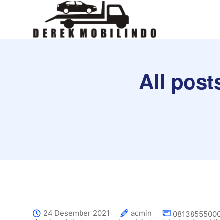
All post
24 Desember 2021
admin
08138555000