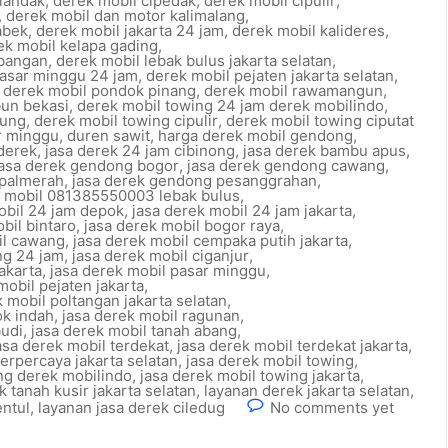
ilandak
,
derek mobil cipedak
,
derek mobil cipulir
,
,
derek mobil dan motor kalimalang
,
abek
,
derek mobil jakarta 24 jam
,
derek mobil kalideres
,
ek mobil kelapa gading
,
bangan
,
derek mobil lebak bulus jakarta selatan
,
pasar minggu 24 jam
,
derek mobil pejaten jakarta selatan
,
,
derek mobil pondok pinang
,
derek mobil rawamangun
,
bun bekasi
,
derek mobil towing 24 jam derek mobilindo
,
tung
,
derek mobil towing cipulir
,
derek mobil towing ciputat
r minggu
,
duren sawit
,
harga derek mobil gendong
,
 derek
,
jasa derek 24 jam cibinong
,
jasa derek bambu apus
,
jasa derek gendong bogor
,
jasa derek gendong cawang
,
 palmerah
,
jasa derek gendong pesanggrahan
,
k mobil 081385550003 lebak bulus
,
obil 24 jam depok
,
jasa derek mobil 24 jam jakarta
,
bil bintaro
,
jasa derek mobil bogor raya
,
il cawang
,
jasa derek mobil cempaka putih jakarta
,
ng 24 jam
,
jasa derek mobil ciganjur
,
jakarta
,
jasa derek mobil pasar minggu
,
mobil pejaten jakarta
,
k mobil poltangan jakarta selatan
,
ok indah
,
jasa derek mobil ragunan
,
budi
,
jasa derek mobil tanah abang
,
asa derek mobil terdekat
,
jasa derek mobil terdekat jakarta
,
terpercaya jakarta selatan
,
jasa derek mobil towing
,
ng derek mobilindo
,
jasa derek mobil towing jakarta
,
k tanah kusir jakarta selatan
,
layanan derek jakarta selatan
,
entul
,
layanan jasa derek ciledug
No comments yet