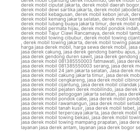
derek mobil cijantung derek mobilindo
,
derek mobil c
derek mobil ciputat jakarta
,
derek mobil daerah bogor
derek mobil dewi sartika jakarta
,
derek mobil jabodet
derek mobil kebagusan
,
derek mobil kebon jeruk
,
der
derek mobil kemang jakarta selatan
,
derek mobil kem
derek mobil lubang buaya jakarta timur
,
derek mobil 
derek mobil permata hijau
,
derek mobil pondok indah
derek mobil Tajur Ciawi Rancamaya
,
derek mobil tam
derek mobil towing cibubur
,
derek mobil towing cijan
,
derek mobil towing jakarta
,
derek mobil towing pasa
harga jasa derek mobil
,
harga sewa derek mobil
,
jasa
jasa derek cakung
,
jasa derek gendong bambu apus
,
jasa derek gendong duren sawit
,
jasa derek gendong
jasa derek mobil 081385550003 fatmawati
,
jasa dere
jasa derek mobil 081385550003 serang
,
jasa derek m
jasa derek mobil 24 jam jakarta selatan
,
Jasa derek mo
jasa derek mobil cakung jakarta timur
,
jasa derek mob
jasa derek mobil cengkareng
,
jasa derek mobil cibino
jasa derek mobil cijantung
,
jasa derek mobil cilandak 
jasa derek mobil pejaten derek mobilindo
,
jasa derek 
jasa derek mobil petogogan jakarta selatan
,
jasa dere
jasa derek mobil pondok cabe
,
jasa derek mobil pond
jasa derek mobil rawamangun
,
jasa derek mobil setia
jasa derek mobil tanah kusir
,
jasa derek mobil tebet
,
j
jasa derek mobil terpercaya jakarta
,
jasa derek mobil 
jasa derek mobil towing bekasi
,
jasa derek mobil towi
jasa derek mobil towing mampang prapatan
,
jasa dere
layanan jasa derek antam
,
layanan jasa derek bogor s