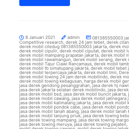
8 Januari 2021
admin
081385550003 ja
Competitive research
,
derek 24 jam tebet
,
derek cilan
derek mobil ciledug 081385550003 jakarta
,
derek mob
derek mobil cipulir
,
derek mobil ciputat
,
derek mobil l
derek mobil mampang prapatan jakarta
,
derek mobil 
derek mobil rawamangun
,
derek mobil serang
,
derek 
derek mobil Tajur Ciawi Rancamaya
,
derek mobil tam
derek mobil tb simatupang jakarta
,
derek mobil tebet 
derek mobil terpercaya jakarta
,
derek mobil tmii
,
Dere
derek mobil towing 24 jam derek mobilindo
,
derek mob
derek mobil towing kebagusan
,
harga derek mobil ge
jasa derek gendong pesanggrahan
,
jasa derek hj nawi
jasa derek jakarta selatan derek mobilindo
,
jasa derek
jasa derek mobil bsd
,
jasa derek mobil buncit jakarta
,
jasa derek mobil cawang
,
jasa derek mobil jatinegara 
jasa derek mobil kalimalang jakarta
,
jasa derek mobil 
jasa derek mobil pondok cabe
,
jasa derek mobil pond
jasa derek mobil tanah abang
,
jasa derek mobil tanah 
jasa derek mobil tanjung priuk
,
jasa derek towing keb
jasa derek towing mampang
,
jasa derek towing marg
jasa derek towing meruya
,
jasa derek towing pejaten
,
mobil derek towing cawang
,
mobil derek towing lebak