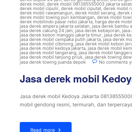
derek mobil
,
derek mobil 081385550003 jakarta selat
derek mobil cipulir
,
derek mobil ciputat
,
derek mobil 
derek mobil rawamangun
,
derek mobil serang
,
derek 
derek mobil towing puri kembangan
,
derek mobil towi
derek mobilindo pasar rebo jakarta
,
harga derek mobi
jasa derek ampera jakarta selatan
,
jasa derek bambu a
jasa derek cakung 24 jam
,
jasa derek kebayoran
,
jasa
jasa derek kebon manggis jakarta timur
,
jasa derek ke
jasa derek mobil cempaka putih jakarta
,
jasa derek m
jasa derek mobil cibinong
,
jasa derek mobil kebon jeru
jasa derek mobil kedoya jakarta
,
jasa derek mobil kem
jasa derek mobil tangerang
,
jasa derek mobil tangger
jasa derek mobil tanjung priuk
,
jasa derek towing dewi
jasa derek towing juanda depok
No comments y
Jasa derek mobil Kedoy
Jasa derek mobil Kedoya Jakarta 08138555000
mobil gendong resmi, termurah, dan terpercaya
Read more