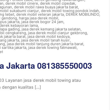
an
,
derek mobil cinere
,
derek mobil cipedak
,
ragunan
,
derek mobil rawa buaya jakarta barat
,
mobil sukabumi cianjur
,
derek mobil towing pondok indah
,
ng tebet
,
derek mobil veteran jakarta
,
DEREK MOBILINDO
,
l gendong
,
harga jasa derek mobil
,
pus jakarta
,
jasa derek bogor 24 jam
,
 derek kebayoran lama
,
lapa gading
,
jasa derek kemang jakarta selatan
,
obil cengkareng
,
jasa derek mobil cianjur gekbrong
,
k jakarta barat
,
jasa derek mobil kedoya
,
ang jakarta
,
jasa derek mobil tanah kusir
,
ang
,
jasa derek mobil tanjung duren jakarta barat
,
 sartika jakarta
,
jasa derek towing fatmawati
,
et
a Jakarta 081385550003
3 Layanan jasa derek mobil towing atau
 dengan kualitas […]