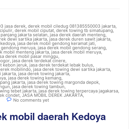
3 jasa derek
,
derek mobil ciledug 081385550003 jakarta
,
cipulir
,
derek mobil ciputat
,
derek towing tb simatupang
,
 panjang jakarta selatan
,
jasa derek daerah menteng
,
rek dewi sartika jakarta
,
jasa derek duren sawit jakarta
,
 kedoya
,
jasa derek mobil gendong keramat jati
,
l gendong meruya
,
jasa derek mobil gendong serang
,
ek mobil menteng jakarta
,
jasa derek mobil meruya
,
asa derek mobil pasar minggu
,
bogor
,
jasa derek terdekat cinere
,
at kebon jeruk
,
jasa derek terdekat lebak bulus
,
derek mobilindo
,
jasa derek towing dewi sartika jakarta
,
 jakarta
,
jasa derek towing jakarta
,
oya
,
jasa derek towing kemang
,
pang jakarta
,
jasa derek towing margonda depok
,
angun
,
jasa derek towing tambun
,
wing tebet jakarta
,
jasa derek towing terpercaya jagakarsa
,
rek condet
,
JASA MOBIL DEREK JAKARTA
,
n
No comments yet
ek mobil daerah Kedoya