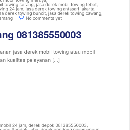
ek mobil towing meruya
,
il towing serang
,
jasa derek mobil towing tebet
,
wing 24 jam
,
jasa derek towing antasari jakarta
,
sa derek towing buncit
,
jasa derek towing cawang
,
kemang
No comments yet
ang 081385550003
an jasa derek mobil towing atau mobil
an kualitas pelayanan […]
 mobil 24 jam
,
derek depok 081385550003
,
ndong Pondok Labu
,
derek gendong rawamangun
,