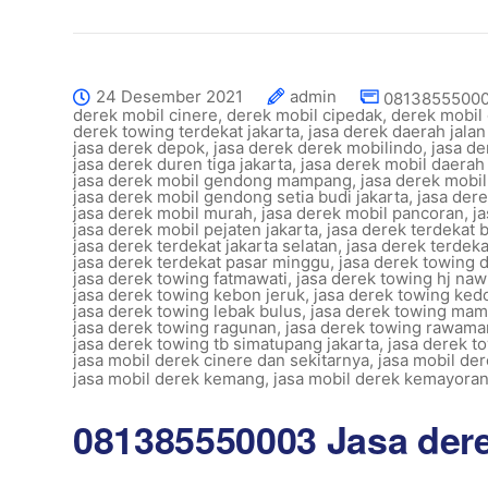
24 Desember 2021
admin
08138555000
derek mobil cinere
,
derek mobil cipedak
,
derek mobil 
derek towing terdekat jakarta
,
jasa derek daerah jalan
jasa derek depok
,
jasa derek derek mobilindo
,
jasa de
jasa derek duren tiga jakarta
,
jasa derek mobil daerah
jasa derek mobil gendong mampang
,
jasa derek mobi
jasa derek mobil gendong setia budi jakarta
,
jasa der
jasa derek mobil murah
,
jasa derek mobil pancoran
,
j
jasa derek mobil pejaten jakarta
,
jasa derek terdekat 
jasa derek terdekat jakarta selatan
,
jasa derek terdek
jasa derek terdekat pasar minggu
,
jasa derek towing 
jasa derek towing fatmawati
,
jasa derek towing hj nawi
jasa derek towing kebon jeruk
,
jasa derek towing ked
jasa derek towing lebak bulus
,
jasa derek towing mam
jasa derek towing ragunan
,
jasa derek towing rawam
jasa derek towing tb simatupang jakarta
,
jasa derek to
jasa mobil derek cinere dan sekitarnya
,
jasa mobil de
jasa mobil derek kemang
,
jasa mobil derek kemayora
081385550003 Jasa der