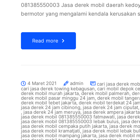
081385550003 Jasa derek mobil daerah kedoy
bermotor yang mengalami kendala kerusakan sa
Read more
4 Maret 2021
admin
cari jasa derek mob
cari jasa derek towing kebagusan
,
cari mobil depok c
derek mobil murah jakarta
,
derek mobil palmerah
,
der
derek mobil pasar minggu 24 jam
,
derek mobil tange
derek mobil tebet jakarta
,
derek mobil terdekat 24 ja
jasa derek 24 jam cibinong
,
jasa derek 24 jam ciputat
,
jasa derek 24 jam meruya
,
jasa derek ampera jakarta
jasa derek mobil 081385550003 fatmawati
,
jasa dere
jasa derek mobil 081385550003 lebak bulus
,
jasa de
jasa derek mobil cempaka putih jakarta
,
jasa derek m
jasa derek mobil kramatjati
,
jasa derek mobil lebak bul
jasa derek mobil mampang jakarta
,
jasa derek mobil 