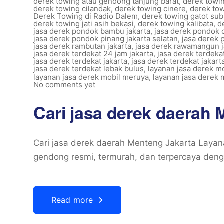
derek towing atau gendong tanjung barat
,
derek towi
derek towing cilandak
,
derek towing cinere
,
derek tow
Derek Towing di Radio Dalem
,
derek towing gatot sub
derek towing jati asih bekasi
,
derek towing kalibata
,
d
jasa derek pondok bambu jakarta
,
jasa derek pondok 
jasa derek pondok pinang jakarta selatan
,
jasa derek
jasa derek rambutan jakarta
,
jasa derek rawamangun j
jasa derek terdekat 24 jam jakarta
,
jasa derek terdeka
jasa derek terdekat jakarta
,
jasa derek terdekat jakart
jasa derek terdekat lebak bulus
,
layanan jasa derek mo
layanan jasa derek mobil meruya
,
layanan jasa derek 
No comments yet
Cari jasa derek daerah 
Cari jasa derek daerah Menteng Jakarta Layan
gendong resmi, termurah, dan terpercaya denga
Read more