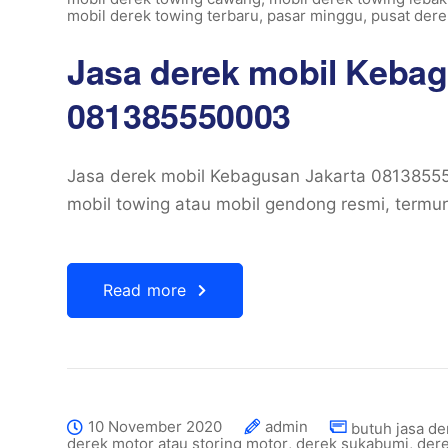
mobil derek towing terbaru
,
pasar minggu
,
pusat dere
Jasa derek mobil Kebag
081385550003
Jasa derek mobil Kebagusan Jakarta 081385
mobil towing atau mobil gendong resmi, termu
Read more
10 November 2020
admin
butuh jasa de
derek motor atau storing motor
,
derek sukabumi
,
dere