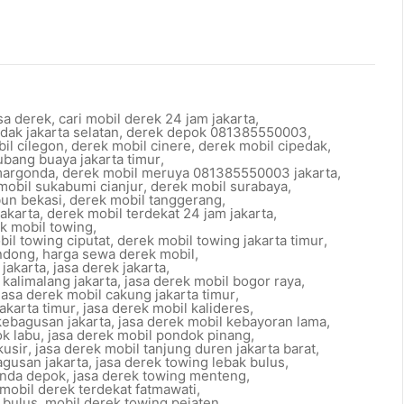
sa derek
,
cari mobil derek 24 jam jakarta
,
dak jakarta selatan
,
derek depok 081385550003
,
il cilegon
,
derek mobil cinere
,
derek mobil cipedak
,
ubang buaya jakarta timur
,
margonda
,
derek mobil meruya 081385550003 jakarta
,
mobil sukabumi cianjur
,
derek mobil surabaya
,
bun bekasi
,
derek mobil tanggerang
,
jakarta
,
derek mobil terdekat 24 jam jakarta
,
k mobil towing
,
il towing ciputat
,
derek mobil towing jakarta timur
,
ndong
,
harga sewa derek mobil
,
 jakarta
,
jasa derek jakarta
,
 kalimalang jakarta
,
jasa derek mobil bogor raya
,
jasa derek mobil cakung jakarta timur
,
jakarta timur
,
jasa derek mobil kalideres
,
kebagusan jakarta
,
jasa derek mobil kebayoran lama
,
ok labu
,
jasa derek mobil pondok pinang
,
kusir
,
jasa derek mobil tanjung duren jakarta barat
,
agusan jakarta
,
jasa derek towing lebak bulus
,
onda depok
,
jasa derek towing menteng
,
mobil derek terdekat fatmawati
,
 bulus
,
mobil derek towing pejaten
,