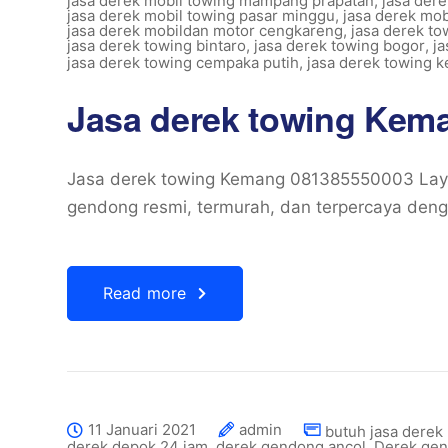
jasa derek mobil towing mampang prapatan
,
jasa der
jasa derek mobil towing pasar minggu
,
jasa derek mob
jasa derek mobildan motor cengkareng
,
jasa derek to
jasa derek towing bintaro
,
jasa derek towing bogor
,
ja
jasa derek towing cempaka putih
,
jasa derek towing 
Jasa derek towing Kem
Jasa derek towing Kemang 081385550003 Layan
gendong resmi, termurah, dan terpercaya deng
Read more
11 Januari 2021
admin
butuh jasa derek
derek depok 24 jam
,
derek gendong ancol
,
Derek ge