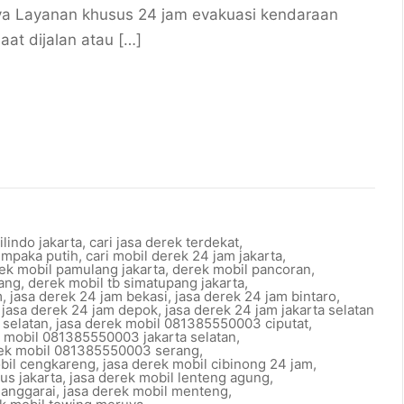
a Layanan khusus 24 jam evakuasi kendaraan
at dijalan atau […]
ilindo jakarta
,
cari jasa derek terdekat
,
empaka putih
,
cari mobil derek 24 jam jakarta
,
ek mobil pamulang jakarta
,
derek mobil pancoran
,
rang
,
derek mobil tb simatupang jakarta
,
m
,
jasa derek 24 jam bekasi
,
jasa derek 24 jam bintaro
,
,
jasa derek 24 jam depok
,
jasa derek 24 jam jakarta selatan
 selatan
,
jasa derek mobil 081385550003 ciputat
,
k mobil 081385550003 jakarta selatan
,
rek mobil 081385550003 serang
,
obil cengkareng
,
jasa derek mobil cibinong 24 jam
,
us jakarta
,
jasa derek mobil lenteng agung
,
manggarai
,
jasa derek mobil menteng
,