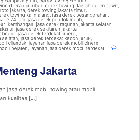
ng cempaka putih
,
derek towing cibubur
,
ing daerah cibubur
,
derek towing daerah duren sawit
,
roto jakarta
,
derek towing jakarta timur
,
erek towing kalimalang
,
jasa derek pesanggrahan
,
cabe 24 jam
,
jasa derek pondok indah
,
 puri kembangan
,
jasa derek ragunan jakarta selatan
,
akarta
,
jasa derek sekitaran jakarta
,
t bogor
,
jasa derek terdekat cinere
,
a selatan
,
jasa derek terdekat kebon jeruk
,
bil cilandak
,
layanan jasa derek mobil cinere
,
mobil pejaten
,
layanan jasa derek mobil terdekat
Menteng Jakarta
an jasa derek mobil towing atau mobil
n kualitas […]