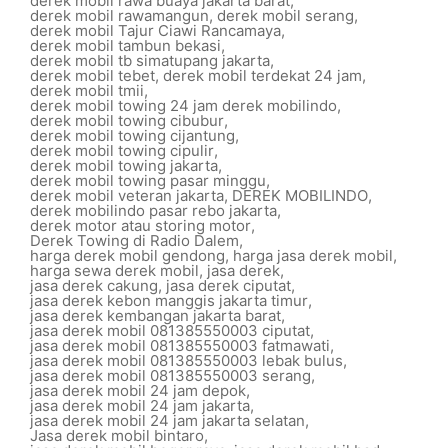
derek mobil rawa buaya jakarta barat
,
derek mobil rawamangun
,
derek mobil serang
,
derek mobil Tajur Ciawi Rancamaya
,
derek mobil tambun bekasi
,
derek mobil tb simatupang jakarta
,
derek mobil tebet
,
derek mobil terdekat 24 jam
,
derek mobil tmii
,
derek mobil towing 24 jam derek mobilindo
,
derek mobil towing cibubur
,
derek mobil towing cijantung
,
derek mobil towing cipulir
,
derek mobil towing jakarta
,
derek mobil towing pasar minggu
,
derek mobil veteran jakarta
,
DEREK MOBILINDO
,
derek mobilindo pasar rebo jakarta
,
derek motor atau storing motor
,
Derek Towing di Radio Dalem
,
harga derek mobil gendong
,
harga jasa derek mobil
,
harga sewa derek mobil
,
jasa derek
,
jasa derek cakung
,
jasa derek ciputat
,
jasa derek kebon manggis jakarta timur
,
jasa derek kembangan jakarta barat
,
jasa derek mobil 081385550003 ciputat
,
jasa derek mobil 081385550003 fatmawati
,
jasa derek mobil 081385550003 lebak bulus
,
jasa derek mobil 081385550003 serang
,
jasa derek mobil 24 jam depok
,
jasa derek mobil 24 jam jakarta
,
jasa derek mobil 24 jam jakarta selatan
,
Jasa derek mobil bintaro
,