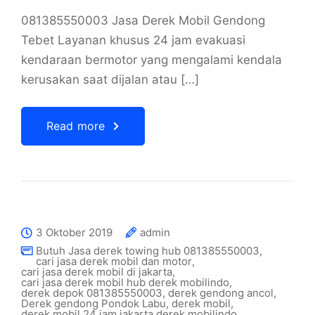
081385550003 Jasa Derek Mobil Gendong
Tebet Layanan khusus 24 jam evakuasi
kendaraan bermotor yang mengalami kendala
kerusakan saat dijalan atau […]
Read more
3 Oktober 2019
admin
Butuh Jasa derek towing hub 081385550003
,
cari jasa derek mobil dan motor
,
cari jasa derek mobil di jakarta
,
cari jasa derek mobil hub derek mobilindo
,
derek depok 081385550003
,
derek gendong ancol
,
Derek gendong Pondok Labu
,
derek mobil
,
derek mobil 24 jam jakarta derek mobilindo
,