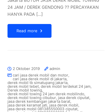
Jakarta BUTUH JASA DEREK MOBIL TOWING
24 JAM / DEREK GENDONG ?? PERCAYAKAN
HANYA PADA […]
Read more
2 Oktober 2019
admin
cari jasa derek mobil dan motor
,
cari jasa derek mobil di jakarta
,
derek mobil tb simatupang jakarta
,
derek mobil tebet
,
derek mobil terdekat 24 jam
,
Derek mobil towing
,
derek mobil towing 24 jam derek mobilindo
,
derek mobil towing cibubur
,
jasa derek ciputat
,
jasa derek kembangan jakarta barat
,
jasa derek keramat jati
,
jasa derek mobil
,
jasa derek mobil 081385550003 ciputat
,