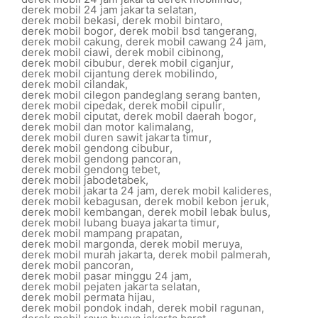
derek mobil 24 jam jakarta selatan
,
derek mobil bekasi
,
derek mobil bintaro
,
derek mobil bogor
,
derek mobil bsd tangerang
,
derek mobil cakung
,
derek mobil cawang 24 jam
,
derek mobil ciawi
,
derek mobil cibinong
,
derek mobil cibubur
,
derek mobil ciganjur
,
derek mobil cijantung derek mobilindo
,
derek mobil cilandak
,
derek mobil cilegon pandeglang serang banten
,
derek mobil cipedak
,
derek mobil cipulir
,
derek mobil ciputat
,
derek mobil daerah bogor
,
derek mobil dan motor kalimalang
,
derek mobil duren sawit jakarta timur
,
derek mobil gendong cibubur
,
derek mobil gendong pancoran
,
derek mobil gendong tebet
,
derek mobil jabodetabek
,
derek mobil jakarta 24 jam
,
derek mobil kalideres
,
derek mobil kebagusan
,
derek mobil kebon jeruk
,
derek mobil kembangan
,
derek mobil lebak bulus
,
derek mobil lubang buaya jakarta timur
,
derek mobil mampang prapatan
,
derek mobil margonda
,
derek mobil meruya
,
derek mobil murah jakarta
,
derek mobil palmerah
,
derek mobil pancoran
,
derek mobil pasar minggu 24 jam
,
derek mobil pejaten jakarta selatan
,
derek mobil permata hijau
,
derek mobil pondok indah
,
derek mobil ragunan
,