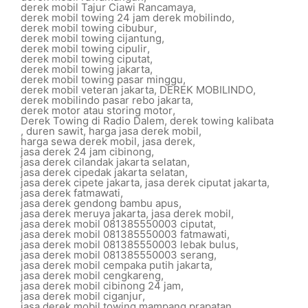
derek mobil Tajur Ciawi Rancamaya
,
derek mobil towing 24 jam derek mobilindo
,
derek mobil towing cibubur
,
derek mobil towing cijantung
,
derek mobil towing cipulir
,
derek mobil towing ciputat
,
derek mobil towing jakarta
,
derek mobil towing pasar minggu
,
derek mobil veteran jakarta
,
DEREK MOBILINDO
,
derek mobilindo pasar rebo jakarta
,
derek motor atau storing motor
,
Derek Towing di Radio Dalem
,
derek towing kalibata
,
duren sawit
,
harga jasa derek mobil
,
harga sewa derek mobil
,
jasa derek
,
jasa derek 24 jam cibinong
,
jasa derek cilandak jakarta selatan
,
jasa derek cipedak jakarta selatan
,
jasa derek cipete jakarta
,
jasa derek ciputat jakarta
,
jasa derek fatmawati
,
jasa derek gendong bambu apus
,
jasa derek meruya jakarta
,
jasa derek mobil
,
jasa derek mobil 081385550003 ciputat
,
jasa derek mobil 081385550003 fatmawati
,
jasa derek mobil 081385550003 lebak bulus
,
jasa derek mobil 081385550003 serang
,
jasa derek mobil cempaka putih jakarta
,
jasa derek mobil cengkareng
,
jasa derek mobil cibinong 24 jam
,
jasa derek mobil ciganjur
,
jasa derek mobil towing mampang prapatan
,