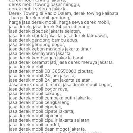
derek mobil towing pasar minggu
,
derek mobil veteran jakarta
,
Derek Towing di Radio Dalem
,
derek towing kalibata
,
harga derek mobil gendong
,
harga jasa derek mobil
,
harga sewa derek mobil
,
jasa derek
,
jasa derek 24 jam cibinong
,
jasa derek cipedak jakarta selatan
,
jasa derek ciputat jakarta
,
jasa derek fatmawati
,
jasa derek gendong bambu apus
,
jasa derek gendong bogor
,
jasa derek kebon manggis jakarta timur
,
jasa derek kemayoran jakarta
,
jasa derek kembangan jakarta barat
,
jasa derek keramat jati
,
jasa derek meruya jakarta
,
jasa derek mobil
,
jasa derek mobil 081385550003 ciputat
,
jasa derek mobil 24 jam jakarta
,
jasa derek mobil 24 jam jakarta selatan
,
Jasa derek mobil bintaro
,
jasa derek mobil bogor
,
jasa derek mobil bogor raya
,
jasa derek mobil cakung
,
jasa derek mobil cempaka putih jakarta
,
jasa derek mobil cengkareng
,
jasa derek mobil cipedak
,
jasa derek mobil cipete jakarta
,
jasa derek mobil cipinang
,
jasa derek mobil cipulir jakarta selatan
,
jasa derek mobil condet
,
jasa derek mobil daan mogot jakarta
,