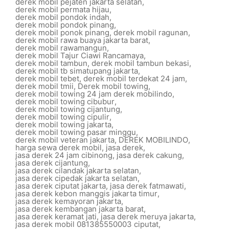
derek mobil pejaten jakarta selatan
,
derek mobil permata hijau
,
derek mobil pondok indah
,
derek mobil pondok pinang
,
derek mobil ponok pinang
,
derek mobil ragunan
,
derek mobil rawa buaya jakarta barat
,
derek mobil rawamangun
,
derek mobil Tajur Ciawi Rancamaya
,
derek mobil tambun
,
derek mobil tambun bekasi
,
derek mobil tb simatupang jakarta
,
derek mobil tebet
,
derek mobil terdekat 24 jam
,
derek mobil tmii
,
Derek mobil towing
,
derek mobil towing 24 jam derek mobilindo
,
derek mobil towing cibubur
,
derek mobil towing cijantung
,
derek mobil towing cipulir
,
derek mobil towing jakarta
,
derek mobil towing pasar minggu
,
derek mobil veteran jakarta
,
DEREK MOBILINDO
,
harga sewa derek mobil
,
jasa derek
,
jasa derek 24 jam cibinong
,
jasa derek cakung
,
jasa derek cijantung
,
jasa derek cilandak jakarta selatan
,
jasa derek cipedak jakarta selatan
,
jasa derek ciputat jakarta
,
jasa derek fatmawati
,
jasa derek kebon manggis jakarta timur
,
jasa derek kemayoran jakarta
,
jasa derek kembangan jakarta barat
,
jasa derek keramat jati
,
jasa derek meruya jakarta
,
jasa derek mobil 081385550003 ciputat
,