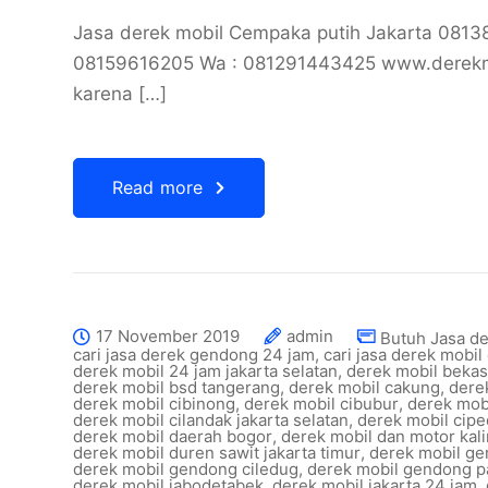
Jasa derek mobil Cempaka putih Jakarta 081
08159616205 Wa : 081291443425 www.derekmob
karena […]
Read more
17 November 2019
admin
Butuh Jasa d
cari jasa derek gendong 24 jam
,
cari jasa derek mobil
derek mobil 24 jam jakarta selatan
,
derek mobil bekas
derek mobil bsd tangerang
,
derek mobil cakung
,
dere
derek mobil cibinong
,
derek mobil cibubur
,
derek mobi
derek mobil cilandak jakarta selatan
,
derek mobil cip
derek mobil daerah bogor
,
derek mobil dan motor kal
derek mobil duren sawit jakarta timur
,
derek mobil g
derek mobil gendong ciledug
,
derek mobil gendong p
derek mobil jabodetabek
,
derek mobil jakarta 24 jam
,