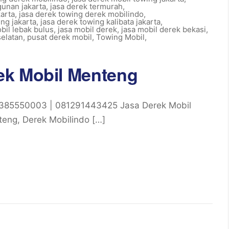
gunan jakarta
,
jasa derek termurah
,
karta
,
jasa derek towing derek mobilindo
,
ing jakarta
,
jasa derek towing kalibata jakarta
,
bil lebak bulus
,
jasa mobil derek
,
jasa mobil derek bekasi
,
selatan
,
pusat derek mobil
,
Towing Mobil
,
ek Mobil Menteng
385550003 | 081291443425 Jasa Derek Mobil
eng, Derek Mobilindo […]