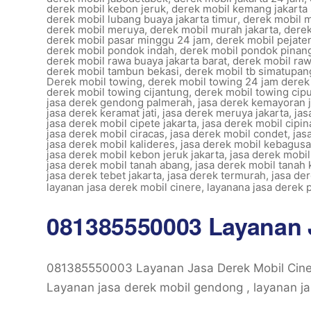
derek mobil kebon jeruk
,
derek mobil kemang jakarta 
derek mobil lubang buaya jakarta timur
,
derek mobil 
derek mobil meruya
,
derek mobil murah jakarta
,
derek
derek mobil pasar minggu 24 jam
,
derek mobil pejaten
derek mobil pondok indah
,
derek mobil pondok pinan
derek mobil rawa buaya jakarta barat
,
derek mobil r
derek mobil tambun bekasi
,
derek mobil tb simatupang
Derek mobil towing
,
derek mobil towing 24 jam derek
derek mobil towing cijantung
,
derek mobil towing cipu
jasa derek gendong palmerah
,
jasa derek kemayoran j
jasa derek keramat jati
,
jasa derek meruya jakarta
,
jas
jasa derek mobil cipete jakarta
,
jasa derek mobil cipi
jasa derek mobil ciracas
,
jasa derek mobil condet
,
jas
jasa derek mobil kalideres
,
jasa derek mobil kebagus
jasa derek mobil kebon jeruk jakarta
,
jasa derek mob
jasa derek mobil tanah abang
,
jasa derek mobil tanah 
jasa derek tebet jakarta
,
jasa derek termurah
,
jasa de
layanan jasa derek mobil cinere
,
layanana jasa derek
081385550003 Layanan J
081385550003 Layanan Jasa Derek Mobil Cin
Layanan jasa derek mobil gendong , layanan ja