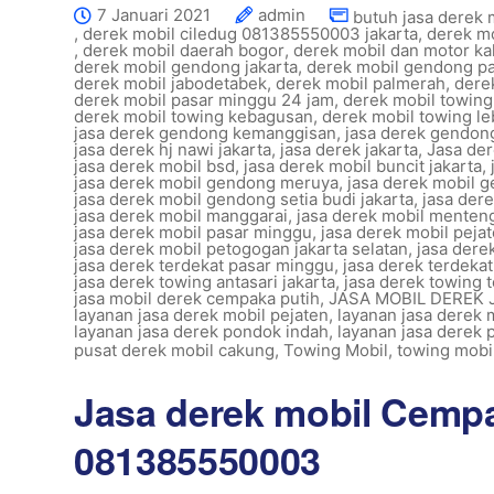
7 Januari 2021
admin
butuh jasa derek 
,
derek mobil ciledug 081385550003 jakarta
,
derek mo
,
derek mobil daerah bogor
,
derek mobil dan motor ka
derek mobil gendong jakarta
,
derek mobil gendong p
derek mobil jabodetabek
,
derek mobil palmerah
,
dere
derek mobil pasar minggu 24 jam
,
derek mobil towing 
derek mobil towing kebagusan
,
derek mobil towing le
jasa derek gendong kemanggisan
,
jasa derek gendon
jasa derek hj nawi jakarta
,
jasa derek jakarta
,
Jasa der
jasa derek mobil bsd
,
jasa derek mobil buncit jakarta
,
jasa derek mobil gendong meruya
,
jasa derek mobil 
jasa derek mobil gendong setia budi jakarta
,
jasa der
jasa derek mobil manggarai
,
jasa derek mobil menteng
jasa derek mobil pasar minggu
,
jasa derek mobil pejat
jasa derek mobil petogogan jakarta selatan
,
jasa derek
jasa derek terdekat pasar minggu
,
jasa derek terdekat
jasa derek towing antasari jakarta
,
jasa derek towing 
jasa mobil derek cempaka putih
,
JASA MOBIL DEREK
layanan jasa derek mobil pejaten
,
layanan jasa derek 
layanan jasa derek pondok indah
,
layanan jasa derek
pusat derek mobil cakung
,
Towing Mobil
,
towing mobil
Jasa derek mobil Cempa
081385550003