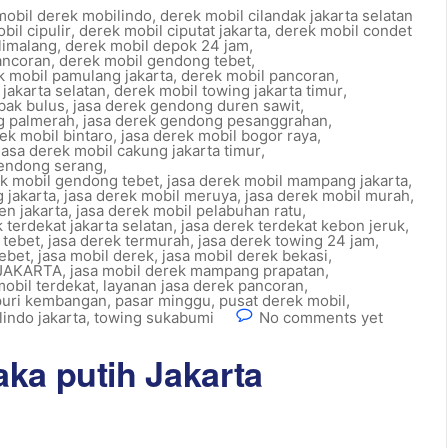
mobil derek mobilindo
,
derek mobil cilandak jakarta selatan
bil cipulir
,
derek mobil ciputat jakarta
,
derek mobil condet
limalang
,
derek mobil depok 24 jam
,
ancoran
,
derek mobil gendong tebet
,
k mobil pamulang jakarta
,
derek mobil pancoran
,
jakarta selatan
,
derek mobil towing jakarta timur
,
bak bulus
,
jasa derek gendong duren sawit
,
g palmerah
,
jasa derek gendong pesanggrahan
,
ek mobil bintaro
,
jasa derek mobil bogor raya
,
jasa derek mobil cakung jakarta timur
,
gendong serang
,
ek mobil gendong tebet
,
jasa derek mobil mampang jakarta
,
 jakarta
,
jasa derek mobil meruya
,
jasa derek mobil murah
,
en jakarta
,
jasa derek mobil pelabuhan ratu
,
 terdekat jakarta selatan
,
jasa derek terdekat kebon jeruk
,
 tebet
,
jasa derek termurah
,
jasa derek towing 24 jam
,
tebet
,
jasa mobil derek
,
jasa mobil derek bekasi
,
 JAKARTA
,
jasa mobil derek mampang prapatan
,
mobil terdekat
,
layanan jasa derek pancoran
,
 puri kembangan
,
pasar minggu
,
pusat derek mobil
,
indo jakarta
,
towing sukabumi
No comments yet
ka putih Jakarta