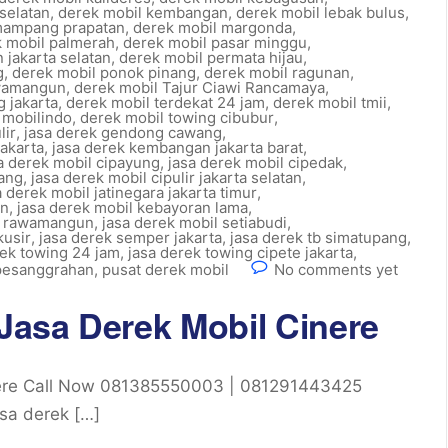
selatan
,
derek mobil kembangan
,
derek mobil lebak bulus
,
mampang prapatan
,
derek mobil margonda
,
 mobil palmerah
,
derek mobil pasar minggu
,
 jakarta selatan
,
derek mobil permata hijau
,
g
,
derek mobil ponok pinang
,
derek mobil ragunan
,
awamangun
,
derek mobil Tajur Ciawi Rancamaya
,
 jakarta
,
derek mobil terdekat 24 jam
,
derek mobil tmii
,
 mobilindo
,
derek mobil towing cibubur
,
lir
,
jasa derek gendong cawang
,
akarta
,
jasa derek kembangan jakarta barat
,
a derek mobil cipayung
,
jasa derek mobil cipedak
,
nang
,
jasa derek mobil cipulir jakarta selatan
,
a derek mobil jatinegara jakarta timur
,
an
,
jasa derek mobil kebayoran lama
,
il rawamangun
,
jasa derek mobil setiabudi
,
kusir
,
jasa derek semper jakarta
,
jasa derek tb simatupang
,
rek towing 24 jam
,
jasa derek towing cipete jakarta
,
 pesanggrahan
,
pusat derek mobil
No comments yet
asa Derek Mobil Cinere
ere Call Now 081385550003 | 081291443425
sa derek […]