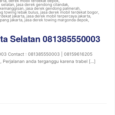
arta
,
derek mobil terdekat depok
,
 selatan
,
jasa derek gendong cilandak
,
 kemanggisan
,
jasa derek gendong palmerah
,
g towing lebak bulus
,
jasa derek mobil terdekat bogor
,
rdekat jakarta
,
jasa derek mobil terpercaya jakarta
,
pang jakarta
,
jasa derek towing margonda depok
,
rta Selatan 081385550003
0003 Contact : 081385550003 | 08159616205
Perjalanan anda terganggu karena trabel […]