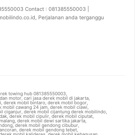
385550003 Contact : 081385550003 |
ilindo.co.id, Perjalanan anda terganggu
erek towing hub 081385550003
,
 dan motor
,
cari jasa derek mobil di jakarta
,
i
,
derek mobil bintaro
,
derek mobil bogor
,
k mobil cawang 24 jam
,
derek mobil ciawi
,
l ciganjur
,
derek mobil cijantung derek mobilindo
,
edak
,
derek mobil cipulir
,
derek mobil ciputat
,
imalang
,
derek mobil dewi sartika jakarta
,
endong
,
derek mobil gendong cibubur
,
ancoran
,
derek mobil gendong tebet
,
derek mobil kalideres
,
derek mobil kebagusan
,