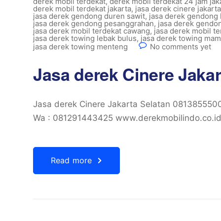
derek mobil terdekat
,
derek mobil terdekat 24 jam jak
derek mobil terdekat jakarta
,
jasa derek cinere jakarta
jasa derek gendong duren sawit
,
jasa derek gendong
jasa derek gendong pesanggrahan
,
jasa derek gendon
jasa derek mobil terdekat cawang
,
jasa derek mobil te
jasa derek towing lebak bulus
,
jasa derek towing mam
jasa derek towing menteng
No comments yet
Jasa derek Cinere Jaka
Jasa derek Cinere Jakarta Selatan 08138555
Wa : 081291443425 www.derekmobilindo.co.id, 
Read more