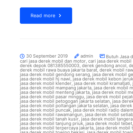
Read more
30 September 2019
admin
Butuh Jasa 
cari jasa derek mobil dan motor
,
cari jasa derek mobil 
derek depok 081385550003
,
derek gendong ancol
,
d
derek mobil rawa buaya jakarta barat
,
derek mobil r
jasa derek mobil gendong serang
,
jasa derek mobil ge
jasa derek mobil hj nawi
,
jasa derek mobil kebon jeruk
jasa derek mobil klender
,
jasa derek mobil kramatjati
,
jasa derek mobil mampang jakarta
,
jasa derek mobil 
jasa derek mobil menteng jakarta
,
jasa derek mobil m
jasa derek mobil pasar minggu
,
jasa derek mobil peja
jasa derek mobil petogogan jakarta selatan
,
jasa dere
jasa derek mobil poltangan jakarta selatan
,
jasa derek
jasa derek mobil puncak
,
jasa derek mobil radio dalem
jasa derek mobil rawamangun
,
jasa derek mobil setia
jasa derek mobil tanah kusir
,
jasa derek mobil tanger
jasa derek mobil tanjung priuk
,
jasa derek mobil tebet
jasa derek mobil terpercaya jakarta
,
jasa derek mobil 
jasa derek mobil towing bekasi
,
jasa derek mobil towi