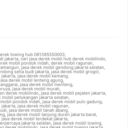
derek towing hub 081385550003
,
di jakarta
,
cari jasa derek mobil hub derek mobilindo
,
erek mobil pondok indah
,
derek mobil ragunan
,
awamangun
,
jasa derek mobil gendong jakarta selatan
,
ndong setia budi jakarta
,
jasa derek mobil grogol
,
 jakarta
,
jasa derek mobil kemang
,
jasa derek mobil lenteng agung
,
manggarai
,
jasa derek mobil menteng
,
eruya
,
jasa derek mobil murah
,
ten derek mobilindo
,
jasa derek mobil pejaten jakarta
,
k mobil petukangan jakarta selatan
,
 mobil pondok indah
,
jasa derek mobil pulo gadung
,
 jakarta
,
jasa derek mobil ragunan
,
budi
,
jasa derek mobil tanah abang
,
ang
,
jasa derek mobil tanjung duren jakarta barat
,
,
jasa derek mobil terdekat jakarta
,
terpercaya jakarta selatan
,
jasa derek mobil towing
,
ng derek mobilindo
,
jasa derek mobil towing jakarta
,