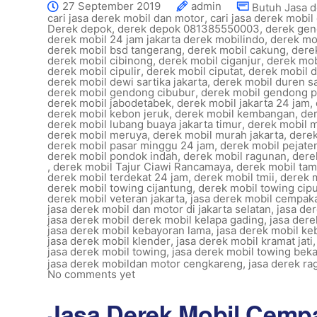
27 September 2019
admin
Butuh Jasa 
cari jasa derek mobil dan motor
,
cari jasa derek mobil 
Derek depok
,
derek depok 081385550003
,
derek gen
derek mobil 24 jam jakarta derek mobilindo
,
derek mo
derek mobil bsd tangerang
,
derek mobil cakung
,
dere
derek mobil cibinong
,
derek mobil ciganjur
,
derek mob
derek mobil cipulir
,
derek mobil ciputat
,
derek mobil 
derek mobil dewi sartika jakarta
,
derek mobil duren sa
derek mobil gendong cibubur
,
derek mobil gendong 
derek mobil jabodetabek
,
derek mobil jakarta 24 jam
,
derek mobil kebon jeruk
,
derek mobil kembangan
,
der
derek mobil lubang buaya jakarta timur
,
derek mobil 
derek mobil meruya
,
derek mobil murah jakarta
,
derek
derek mobil pasar minggu 24 jam
,
derek mobil pejaten
derek mobil pondok indah
,
derek mobil ragunan
,
dere
,
derek mobil Tajur Ciawi Rancamaya
,
derek mobil ta
derek mobil terdekat 24 jam
,
derek mobil tmii
,
derek 
derek mobil towing cijantung
,
derek mobil towing cipu
derek mobil veteran jakarta
,
jasa derek mobil cempaka
jasa derek mobil dan motor di jakarta selatan
,
jasa de
jasa derek mobil derek mobil kelapa gading
,
jasa dere
jasa derek mobil kebayoran lama
,
jasa derek mobil ke
jasa derek mobil klender
,
jasa derek mobil kramat jati
jasa derek mobil towing
,
jasa derek mobil towing beka
jasa derek mobildan motor cengkareng
,
jasa derek ra
No comments yet
Jasa Derek Mobil Cemp