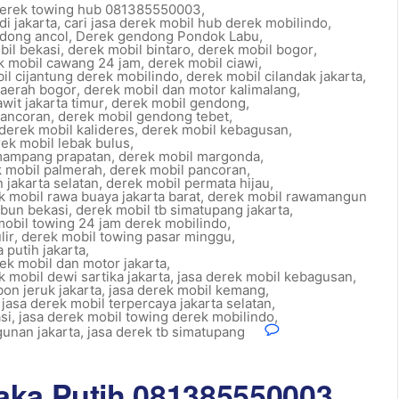
derek towing hub 081385550003
,
di jakarta
,
cari jasa derek mobil hub derek mobilindo
,
dong ancol
,
Derek gendong Pondok Labu
,
bil bekasi
,
derek mobil bintaro
,
derek mobil bogor
,
k mobil cawang 24 jam
,
derek mobil ciawi
,
il cijantung derek mobilindo
,
derek mobil cilandak jakarta
,
daerah bogor
,
derek mobil dan motor kalimalang
,
wit jakarta timur
,
derek mobil gendong
,
pancoran
,
derek mobil gendong tebet
,
derek mobil kalideres
,
derek mobil kebagusan
,
ek mobil lebak bulus
,
mampang prapatan
,
derek mobil margonda
,
 mobil palmerah
,
derek mobil pancoran
,
 jakarta selatan
,
derek mobil permata hijau
,
k mobil rawa buaya jakarta barat
,
derek mobil rawamangun
mbun bekasi
,
derek mobil tb simatupang jakarta
,
mobil towing 24 jam derek mobilindo
,
lir
,
derek mobil towing pasar minggu
,
 putih jakarta
,
rek mobil dan motor jakarta
,
k mobil dewi sartika jakarta
,
jasa derek mobil kebagusan
,
bon jeruk jakarta
,
jasa derek mobil kemang
,
,
jasa derek mobil terpercaya jakarta selatan
,
si
,
jasa derek mobil towing derek mobilindo
,
gunan jakarta
,
jasa derek tb simatupang
aka Putih 081385550003