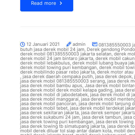
Read more
12 Januari 2021
admin
081385550003 ja
butuh jasa derek mobil 24 jam
,
Derek gendong Pondo
derek mobil 081385550003 jakarta selatan
,
derek mo
derek mobil 24 jam bintaro jakarta
,
derek mobil cakun
derek mobil lebakbulus
,
derek mobil lubang buaya jak
derek mobil towing puri kembangan
,
derek mobil towi
derek mobilindo pasar rebo jakarta
,
derek motor atau 
,
jasa derek daerah cempaka putih
,
jasa derek depok
,
jasa derek mobil 081385550003 serang
,
jasa derek m
jasa derek mobil bambu apus
,
Jasa derek mobil bintar
jasa derek mobil derek mobil kelapa gading
,
jasa dere
jasa derek mobil di jabodetabek
,
jasa derek mobil di j
jasa derek mobil manggarai
,
jasa derek mobil menteng
jasa derek mobil pancoran
,
jasa derek mobil tanjung d
jasa derek mobil tebet
,
jasa derek mobil terdekat jaka
jasa derek sekitaran jakarta
,
jasa derek semper jakart
jasa derek sukabumi 24 jam
,
jasa derek tambun
,
jasa 
jasa derek towing puri kembangan
,
jasa derek towing
jasa derek towing tb simatupang jakarta
,
jasa derek t
mobil derek diluar tol siap antar dalam kota
,
mobil der