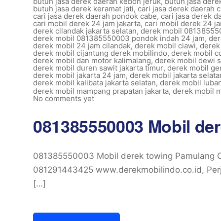
butuh jasa derek daerah kebon jeruk
,
butuh jasa derek
butuh jasa derek keramat jati
,
cari jasa derek daerah 
cari jasa derek daerah pondok cabe
,
cari jasa derek 
cari mobil derek 24 jam jakarta
,
cari mobil derek 24 
derek cilandak jakarta selatan
,
derek mobil 081385550
derek mobil 081385550003 pondok indah 24 jam
,
der
derek mobil 24 jam cilandak
,
derek mobil ciawi
,
derek
derek mobil cijantung derek mobilindo
,
derek mobil c
derek mobil dan motor kalimalang
,
derek mobil dewi s
derek mobil duren sawit jakarta timur
,
derek mobil ge
derek mobil jakarta 24 jam
,
derek mobil jakarta selat
derek mobil kalibata jakarta selatan
,
derek mobil luban
derek mobil mampang prapatan jakarta
,
derek mobil 
No comments yet
081385550003 Mobil de
081385550003 Mobil derek towing Pamulang C
081291443425 www.derekmobilindo.co.id, Perj
[…]