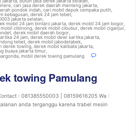
 jakarta
,
butuh jasa derek jakarta selatan
,
cinere
,
cari jasa derek daerah menteng jakarta
,
daerah pondok indah
,
cari mobil depok cempaka putih
,
jam kebagusan
,
derek 24 jam tebet
,
003 jakarta selatan
,
ek mobil 24 jam bintaro jakarta
,
derek mobil 24 jam bogor
,
 mobil cibinong
,
derek mobil cibubur
,
derek mobil ciganjur
,
ondet
,
derek mobil daerah bogor
,
artika 24 jam
,
derek mobil dewi sartika jakarta
,
ndong tebet
,
derek mobil jabodetabek
,
an derek towing
,
derek mobil kalibata jakarta
,
g buaya jakarta timur
,
margonda
,
mobil derek towing pamulang
rek towing Pamulang
ontact : 081385550003 | 08159616205 Wa :
alanan anda terganggu karena trabel mesin