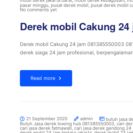
mobil derek jakarta barat
,
mobil derek kebagusan\
,
mo
pasar minggu
,
pusat derek mobil
,
pusat derek mobil 
No comments yet
Derek mobil Cakung 24
Derek mobil Cakung 24 jam 081385550003 08
derek siaga 24 jam profesional, berpengalaman
Read more
21 September 2020
admin
butuh jasa de
Butuh Jasa derek towing hub 081385550003
,
cari de
cari jasa derek fatmawati
,
cari jasa derek gendong 24
derek mobil 24 jam bintaro jakarta
,
derek mobil 24 ja