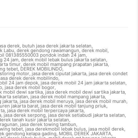
sa derek
,
butuh jasa derek jakarta selatan
,
k Labu
,
derek gendong rawamangun
,
derek mobil
,
bil 081385550003 pondok indah 24 jam
,
g 24 jam
,
derek mobil lebak bulus jakarta selatan
,
arta timur
,
derek mobil mampang prapatan jakarta
,
ng tebet
,
DEREK MOBILINDO
,
storing motor
,
jasa derek ciputat jakarta
,
jasa derek condet
jasa derek derek mobilindo
,
obil 24 jam depok
,
jasa derek mobil 24 jam jakarta selatan
,
o
,
jasa derek mobil bogor
,
k mobil dewi sartika
,
jasa derek mobil dewi sartika jakarta
,
akarta selatan
,
jasa derek mobil mampang jakarta
,
 jakarta
,
jasa derek mobil meruya
,
jasa derek mobil murah
,
uren jakarta barat
,
jasa derek mobil tanjung priuk
,
rta
,
jasa derek mobil terpercaya jakarta
,
a
,
jasa derek serpong
,
jasa derek setiabudi jakarta selatan
,
derek tanah kusir jakarta selatan
,
 ragunan
,
jasa derek towing tambun
,
owing tebet
,
jasa derekmobil lebak bulus
,
jasa mobil derek
,
ek gendong kelapa gading
,
MOBIL DEREK JAKARTA
,