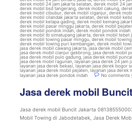
derek mobil 24 jam jakarta selatan
,
derek mobil 24 ja
derek mobil bsd tangerang
,
derek mobil cakung
,
dere
derek mobil cibubur
,
derek mobil ciganjur
,
derek mobi
derek mobil cilandak jakarta selatan
,
derek mobil keba
derek mobil kelapa gading
,
derek mobil kemang jakart
derek mobil pasar minggu jakarta
,
derek mobil pejaten
derek mobil pondok indah
,
derek mobil pondok indah 
derek mobil tb simatupang jakarta
,
derek mobil tebet 
derek mobil towing pasar minggu
,
derek mobil towing
derek mobil towing puri kembangan
,
derek mobil towi
jasa derek mobil cawang jakarta
,
jasa derek mobil cem
jasa derek mobil cianjur gekbrong
,
jasa derek mobil 
jasa derek mobil pulo gadung
,
jasa derek mobil punca
jasa derek mobil ragunan
,
layanan jasa derek 24 jam j
layanan jasa derek bekasi
,
layanan jasa derek bogor s
layanan jasa derek mobil pejaten
,
layanan jasa derek 
layanan jasa derek pondok indah
No comments 
Jasa derek mobil Bunci
Jasa derek mobil Buncit Jakarta 0813855500
Mobil Towing di Jabodetabek, Jasa Derek Mobil