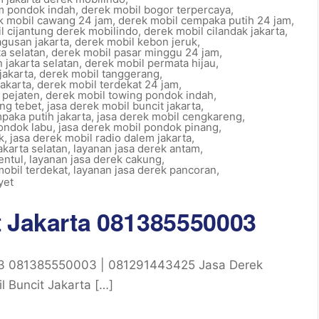
m pondok indah
,
derek mobil bogor terpercaya
,
k mobil cawang 24 jam
,
derek mobil cempaka putih 24 jam
,
l cijantung derek mobilindo
,
derek mobil cilandak jakarta
,
gusan jakarta
,
derek mobil kebon jeruk
,
a selatan
,
derek mobil pasar minggu 24 jam
,
 jakarta selatan
,
derek mobil permata hijau
,
jakarta
,
derek mobil tanggerang
,
jakarta
,
derek mobil terdekat 24 jam
,
 pejaten
,
derek mobil towing pondok indah
,
ng tebet
,
jasa derek mobil buncit jakarta
,
paka putih jakarta
,
jasa derek mobil cengkareng
,
pondok labu
,
jasa derek mobil pondok pinang
,
k
,
jasa derek mobil radio dalem jakarta
,
akarta selatan
,
layanan jasa derek antam
,
entul
,
layanan jasa derek cakung
,
mobil terdekat
,
layanan jasa derek pancoran
,
yet
t Jakarta 081385550003
03 081385550003 | 081291443425 Jasa Derek
 Buncit Jakarta […]