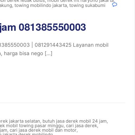
bil derek lebak bulus
,
mobil derek mt haryono jakarta
,
cakung
,
towing mobilindo jakarta
,
towing sukabumi
 jam 081385550003
1385550003 | 081291443425 Layanan mobil
, harga bisa nego […]
rek jakarta selatan
,
butuh jasa derek mobil 24 jam
,
rek mobil towing pasar minggu
,
cari jasa derek
,
 jam
,
cari jasa derek mobil dan motor
,
m jakarta derek mobilindo
,