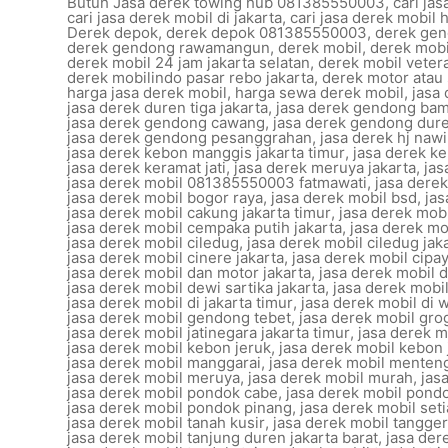
Butuh Jasa derek towing hub 081385550003
,
cari ja
cari jasa derek mobil di jakarta
,
cari jasa derek mobil
Derek depok
,
derek depok 081385550003
,
derek gen
derek gendong rawamangun
,
derek mobil
,
derek mobi
derek mobil 24 jam jakarta selatan
,
derek mobil vetera
derek mobilindo pasar rebo jakarta
,
derek motor atau 
harga jasa derek mobil
,
harga sewa derek mobil
,
jasa
jasa derek duren tiga jakarta
,
jasa derek gendong ba
jasa derek gendong cawang
,
jasa derek gendong dure
jasa derek gendong pesanggrahan
,
jasa derek hj nawi
jasa derek kebon manggis jakarta timur
,
jasa derek k
jasa derek keramat jati
,
jasa derek meruya jakarta
,
jas
jasa derek mobil 081385550003 fatmawati
,
jasa dere
jasa derek mobil bogor raya
,
jasa derek mobil bsd
,
jas
jasa derek mobil cakung jakarta timur
,
jasa derek mob
jasa derek mobil cempaka putih jakarta
,
jasa derek m
jasa derek mobil ciledug
,
jasa derek mobil ciledug jak
jasa derek mobil cinere jakarta
,
jasa derek mobil cipa
jasa derek mobil dan motor jakarta
,
jasa derek mobil 
jasa derek mobil dewi sartika jakarta
,
jasa derek mobi
jasa derek mobil di jakarta timur
,
jasa derek mobil di w
jasa derek mobil gendong tebet
,
jasa derek mobil gro
jasa derek mobil jatinegara jakarta timur
,
jasa derek 
jasa derek mobil kebon jeruk
,
jasa derek mobil kebon 
jasa derek mobil manggarai
,
jasa derek mobil menten
jasa derek mobil meruya
,
jasa derek mobil murah
,
jas
jasa derek mobil pondok cabe
,
jasa derek mobil pond
jasa derek mobil pondok pinang
,
jasa derek mobil set
jasa derek mobil tanah kusir
,
jasa derek mobil tangge
jasa derek mobil tanjung duren jakarta barat
,
jasa der