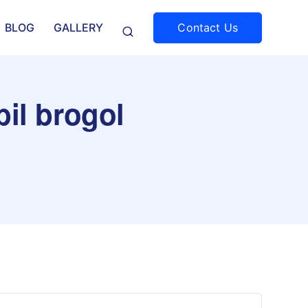
Contact Us
BLOG
GALLERY
bil brogol