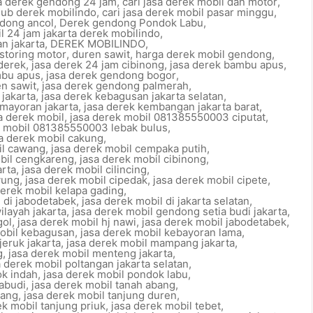
sa derek gendong 24 jam
,
cari jasa derek mobil dan motor
,
 hub derek mobilindo
,
cari jasa derek mobil pasar minggu
,
dong ancol
,
Derek gendong Pondok Labu
,
l 24 jam jakarta derek mobilindo
,
n jakarta
,
DEREK MOBILINDO
,
storing motor
,
duren sawit
,
harga derek mobil gendong
,
 derek
,
jasa derek 24 jam cibinong
,
jasa derek bambu apus
,
mbu apus
,
jasa derek gendong bogor
,
n sawit
,
jasa derek gendong palmerah
,
 jakarta
,
jasa derek kebagusan jakarta selatan
,
emayoran jakarta
,
jasa derek kembangan jakarta barat
,
a derek mobil
,
jasa derek mobil 081385550003 ciputat
,
k mobil 081385550003 lebak bulus
,
a derek mobil cakung
,
il cawang
,
jasa derek mobil cempaka putih
,
obil cengkareng
,
jasa derek mobil cibinong
,
arta
,
jasa derek mobil cilincing
,
yung
,
jasa derek mobil cipedak
,
jasa derek mobil cipete
,
derek mobil kelapa gading
,
l di jabodetabek
,
jasa derek mobil di jakarta selatan
,
ilayah jakarta
,
jasa derek mobil gendong setia budi jakarta
,
gol
,
jasa derek mobil hj nawi
,
jasa derek mobil jabodetabek
,
mobil kebagusan
,
jasa derek mobil kebayoran lama
,
jeruk jakarta
,
jasa derek mobil mampang jakarta
,
g
,
jasa derek mobil menteng jakarta
,
a derek mobil poltangan jakarta selatan
,
ok indah
,
jasa derek mobil pondok labu
,
iabudi
,
jasa derek mobil tanah abang
,
rang
,
jasa derek mobil tanjung duren
,
ek mobil tanjung priuk
,
jasa derek mobil tebet
,