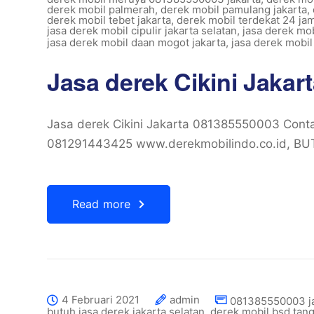
derek mobil palmerah
,
derek mobil pamulang jakarta
,
derek mobil tebet jakarta
,
derek mobil terdekat 24 ja
jasa derek mobil cipulir jakarta selatan
,
jasa derek mob
jasa derek mobil daan mogot jakarta
,
jasa derek mobil
Jasa derek Cikini Jaka
Jasa derek Cikini Jakarta 081385550003 Cont
081291443425 www.derekmobilindo.co.id, B
Read more
4 Februari 2021
admin
081385550003 j
butuh jasa derek jakarta selatan
,
derek mobil bsd tan