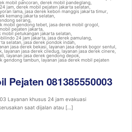
ek mobil pancoran
,
derek mobil pandeglang
,
 24 jam
,
derek mobil pejaten jakarta selatan
,
ayoran lama
,
jasa derek kebon manggis jakarta timur
,
rek kemang jakarta selatan
,
gendong serang
,
ek mobil gendong tebet
,
jasa derek mobil grogol
,
mobil pejaten jakarta
,
k mobil petukangan jakarta selatan
,
bilindo 24 jam jakarta
,
jasa derek pamulang
,
rta selatan
,
jasa derek pondok indah
,
anan jasa derek bekasi
,
layanan jasa derek bogor sentul
,
k
,
layanan jasa derek ciledug
,
layanan jasa derek cinere
,
ti
,
layanan jasa derek gendong depok
,
rek gendong tambun
,
layanan jasa derek mobil pejaten
il Pejaten 081385550003
003 Layanan khusus 24 jam evakuasi
rusakan saat dijalan atau […]