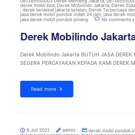
081385550003 Derek Menteng Jakarta
,
08138555000
derek mobil bsd
,
Derek Mobilindo Jakarta
,
Derek Suk
,
derek terdekat jakarta selatan
,
Derek Terpercaya der
jasa derek mobil pondok indah 24 jam
,
jasa derek mob
jasa derek mobil pondok pinang
No comments y
Derek Mobilindo Jakart
Derek Mobilindo Jakarta BUTUH JASA DERE
SEGERA PERCAYAKAN KEPADA KAMI DEREK MO
Read more
9 Juli 2021
admin
derek mobil pondok i