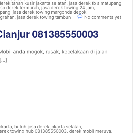
derek tanah kusir jakarta selatan
,
jasa derek tb simatupang
,
asa derek termurah
,
jasa derek towing 24 jam
,
mpang
,
jasa derek towing margonda depok
,
ggrahan
,
jasa derek towing tambun
No comments yet
Cianjur 081385550003
bil anda mogok, rusak, kecelakaan di jalan
[…]
akarta
,
butuh jasa derek jakarta selatan
,
derek towing hub 081385550003
,
derek mobil meruya
,