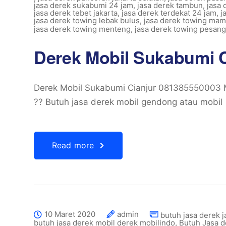
jasa derek sukabumi 24 jam
,
jasa derek tambun
,
jasa 
jasa derek tebet jakarta
,
jasa derek terdekat 24 jam
,
j
jasa derek towing lebak bulus
,
jasa derek towing ma
jasa derek towing menteng
,
jasa derek towing pesan
Derek Mobil Sukabumi 
Derek Mobil Sukabumi Cianjur 081385550003 Mo
?? Butuh jasa derek mobil gendong atau mobil 
Read more
10 Maret 2020
admin
butuh jasa derek j
butuh jasa derek mobil derek mobilindo
,
Butuh Jasa 