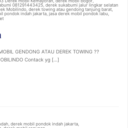
3 Derek mobil Kemayoran
,
derek mobil bogor
,
abumi 081291443425
,
derek sukabumi jalur lingkar selatan
ek Mobilindo
,
derek towing atau gendong tanjung barat
,
il pondok indah jakarta
,
jasa derek mobil pondok labu
,
et
a
K MOBIL GENDONG ATAU DEREK TOWING ??
BILINDO Contack yg […]
ndah
,
derek mobil pondok indah jakarta
,