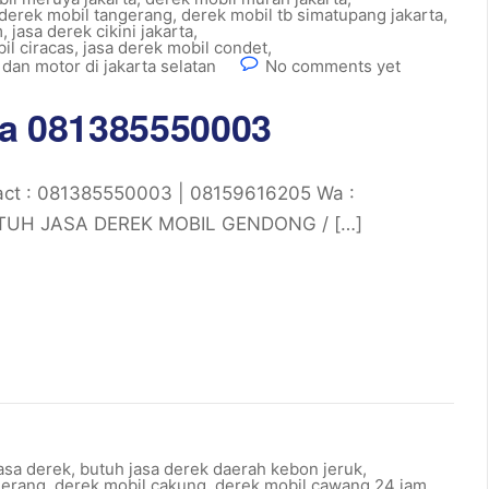
derek mobil tangerang
,
derek mobil tb simatupang jakarta
,
m
,
jasa derek cikini jakarta
,
il ciracas
,
jasa derek mobil condet
,
 dan motor di jakarta selatan
No comments yet
rta 081385550003
act : 081385550003 | 08159616205 Wa :
UTUH JASA DEREK MOBIL GENDONG / […]
asa derek
,
butuh jasa derek daerah kebon jeruk
,
gerang
,
derek mobil cakung
,
derek mobil cawang 24 jam
,