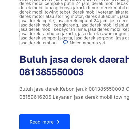
derek mobil cempaka putih 24 jam
,
derek mobil lebak 
derek mobil lubang buaya jakarta timur
,
derek mobil 
derek mobil towing tebet
,
derek mobil veteran jakarta
derek motor atau storing motor
,
derek sukabumi
,
jasa
jasa derek cipete
,
jasa derek ciputat 24 jam
,
jasa dere
jasa derek mobil cengkareng
,
jasa derek mobil cianju
jasa derek mobil kebayoran lama
,
jasa derek mobil keb
jasa derek rambutan jakarta
,
jasa derek rawamangun j
jasa derek semper jakarta
,
jasa derek serpong
,
jasa d
jasa derek tambun
No comments yet
Butuh jasa derek daera
081385550003
Butuh jasa derek Kebon jeruk 081385550003
08159616205 Layanan jasa derek mobil towing
Read more