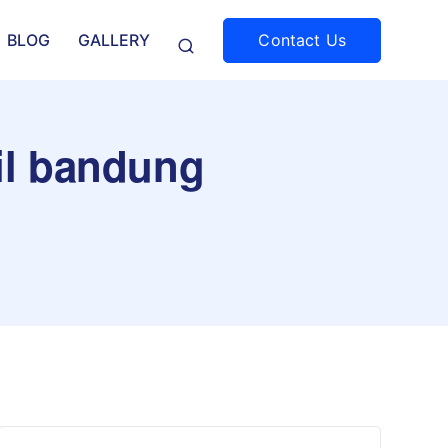
Contact Us
BLOG
GALLERY
bil bandung