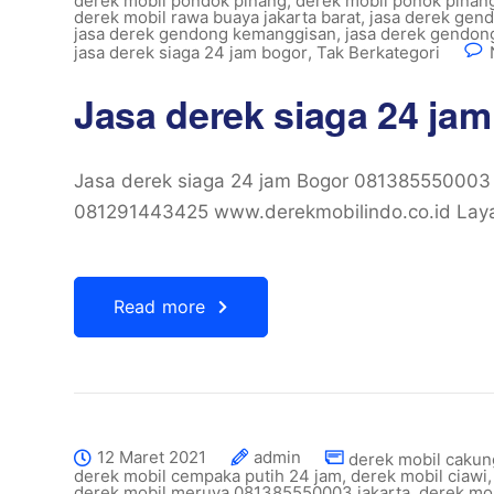
derek mobil pondok pinang
,
derek mobil ponok pinan
derek mobil rawa buaya jakarta barat
,
jasa derek gend
jasa derek gendong kemanggisan
,
jasa derek gendon
jasa derek siaga 24 jam bogor
,
Tak Berkategori
Jasa derek siaga 24 ja
Jasa derek siaga 24 jam Bogor 081385550003
081291443425 www.derekmobilindo.co.id Laya
Read more
12 Maret 2021
admin
derek mobil cakun
derek mobil cempaka putih 24 jam
,
derek mobil ciawi
derek mobil meruya 081385550003 jakarta
,
derek mob