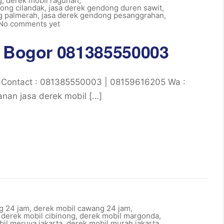
g
,
derek mobil ragunan
,
ong cilandak
,
jasa derek gendong duren sawit
,
g palmerah
,
jasa derek gendong pesanggrahan
,
No comments yet
m Bogor 081385550003
 Contact : 081385550003 | 08159616205 Wa :
nan jasa derek mobil […]
g 24 jam
,
derek mobil cawang 24 jam
,
,
derek mobil cibinong
,
derek mobil margonda
,
il meruya jakarta
,
derek mobil murah jakarta
,