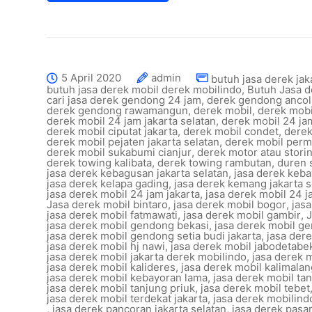
5 April 2020
admin
butuh jasa derek jak
butuh jasa derek mobil derek mobilindo
,
Butuh Jasa 
cari jasa derek gendong 24 jam
,
derek gendong ancol
derek gendong rawamangun
,
derek mobil
,
derek mobi
derek mobil 24 jam jakarta selatan
,
derek mobil 24 ja
derek mobil ciputat jakarta
,
derek mobil condet
,
derek
derek mobil pejaten jakarta selatan
,
derek mobil perm
derek mobil sukabumi cianjur
,
derek motor atau stori
derek towing kalibata
,
derek towing rambutan
,
duren 
jasa derek kebagusan jakarta selatan
,
jasa derek keb
jasa derek kelapa gading
,
jasa derek kemang jakarta s
jasa derek mobil 24 jam jakarta
,
jasa derek mobil 24 j
Jasa derek mobil bintaro
,
jasa derek mobil bogor
,
jas
jasa derek mobil fatmawati
,
jasa derek mobil gambir
,
J
jasa derek mobil gendong bekasi
,
jasa derek mobil g
jasa derek mobil gendong setia budi jakarta
,
jasa der
jasa derek mobil hj nawi
,
jasa derek mobil jabodetabe
jasa derek mobil jakarta derek mobilindo
,
jasa derek m
jasa derek mobil kalideres
,
jasa derek mobil kalimalan
jasa derek mobil kebayoran lama
,
jasa derek mobil ta
jasa derek mobil tanjung priuk
,
jasa derek mobil tebet
jasa derek mobil terdekat jakarta
,
jasa derek mobilind
,
jasa derek pancoran jakarta selatan
,
jasa derek pasa