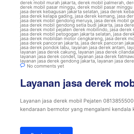
derek mobil murah jakarta
,
derek mobil palmerah
,
der
derek mobil pasar minggu
,
derek mobil pasar minggu
jasa derek kebagusan jakarta selatan
,
jasa derek keb
jasa derek kelapa gading
,
jasa derek kemang
,
jasa de
jasa derek mobil gendong meruya
,
jasa derek mobil 
jasa derek mobil gendong setia budi jakarta
,
jasa der
jasa derek mobil pejaten derek mobilindo
,
jasa derek 
jasa derek mobil petogogan jakarta selatan
,
jasa dere
jasa derek mobildan motor cengkareng
,
jasa derek mo
jasa derek pancoran jakarta
,
jasa derek pancoran jaka
jasa derek pondok labu
,
layanan jasa derek antam
,
lay
layanan jasa derek cakung
,
layanan jasa derek cilanda
layanan jasa derek condet
,
layanan jasa derek fatmawa
layanan jasa derek gendong jakarta
,
layanan jasa de
No comments yet
Layanan jasa derek mob
Layanan jasa derek mobil Pejaten 081385550
kendaraan bermotor yang mengalami kendala ke