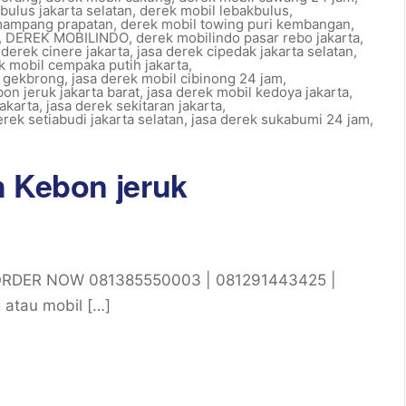
bulus jakarta selatan
,
derek mobil lebakbulus
,
mampang prapatan
,
derek mobil towing puri kembangan
,
,
DEREK MOBILINDO
,
derek mobilindo pasar rebo jakarta
,
 derek cinere jakarta
,
jasa derek cipedak jakarta selatan
,
k mobil cempaka putih jakarta
,
r gekbrong
,
jasa derek mobil cibinong 24 jam
,
on jeruk jakarta barat
,
jasa derek mobil kedoya jakarta
,
akarta
,
jasa derek sekitaran jakarta
,
erek setiabudi jakarta selatan
,
jasa derek sukabumi 24 jam
,
h Kebon jeruk
 ORDER NOW 081385550003 | 081291443425 |
 atau mobil […]