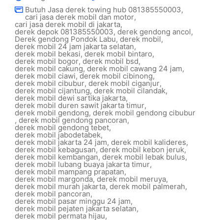
Butuh Jasa derek towing hub 081385550003
,
cari jasa derek mobil dan motor
,
cari jasa derek mobil di jakarta
,
derek depok 081385550003
,
derek gendong ancol
,
Derek gendong Pondok Labu
,
derek mobil
,
derek mobil 24 jam jakarta selatan
,
derek mobil bekasi
,
derek mobil bintaro
,
derek mobil bogor
,
derek mobil bsd
,
derek mobil cakung
,
derek mobil cawang 24 jam
,
derek mobil ciawi
,
derek mobil cibinong
,
derek mobil cibubur
,
derek mobil ciganjur
,
derek mobil cijantung
,
derek mobil cilandak
,
derek mobil dewi sartika jakarta
,
derek mobil duren sawit jakarta timur
,
derek mobil gendong
,
derek mobil gendong cibubur
,
derek mobil gendong pancoran
,
derek mobil gendong tebet
,
derek mobil jabodetabek
,
derek mobil jakarta 24 jam
,
derek mobil kalideres
,
derek mobil kebagusan
,
derek mobil kebon jeruk
,
derek mobil kembangan
,
derek mobil lebak bulus
,
derek mobil lubang buaya jakarta timur
,
derek mobil mampang prapatan
,
derek mobil margonda
,
derek mobil meruya
,
derek mobil murah jakarta
,
derek mobil palmerah
,
derek mobil pancoran
,
derek mobil pasar minggu 24 jam
,
derek mobil pejaten jakarta selatan
,
derek mobil permata hijau
,