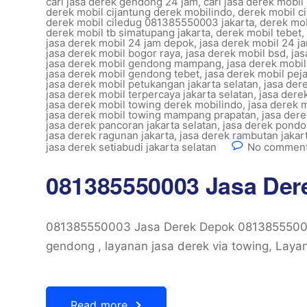
cari jasa derek gendong 24 jam
,
cari jasa derek mobil
derek mobil cijantung derek mobilindo
,
derek mobil ci
derek mobil ciledug 081385550003 jakarta
,
derek mob
derek mobil tb simatupang jakarta
,
derek mobil tebet
,
jasa derek mobil 24 jam depok
,
jasa derek mobil 24 ja
jasa derek mobil bogor raya
,
jasa derek mobil bsd
,
jas
jasa derek mobil gendong mampang
,
jasa derek mobil
jasa derek mobil gendong tebet
,
jasa derek mobil peja
jasa derek mobil petukangan jakarta selatan
,
jasa der
jasa derek mobil terpercaya jakarta selatan
,
jasa dere
jasa derek mobil towing derek mobilindo
,
jasa derek m
jasa derek mobil towing mampang prapatan
,
jasa dere
jasa derek pancoran jakarta selatan
,
jasa derek pondo
jasa derek ragunan jakarta
,
jasa derek rambutan jakar
jasa derek setiabudi jakarta selatan
No comment
081385550003 Jasa Der
081385550003 Jasa Derek Depok 08138555000
gendong , layanan jasa derek via towing, Laya
Read more