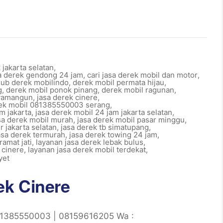
 jakarta selatan
,
sa derek gendong 24 jam
,
cari jasa derek mobil dan motor
,
 hub derek mobilindo
,
derek mobil permata hijau
,
g
,
derek mobil ponok pinang
,
derek mobil ragunan
,
awamangun
,
jasa derek cinere
,
rek mobil 081385550003 serang
,
m jakarta
,
jasa derek mobil 24 jam jakarta selatan
,
sa derek mobil murah
,
jasa derek mobil pasar minggu
,
r jakarta selatan
,
jasa derek tb simatupang
,
asa derek termurah
,
jasa derek towing 24 jam
,
ramat jati
,
layanan jasa derek lebak bulus
,
 cinere
,
layanan jasa derek mobil terdekat
,
yet
ek Cinere
81385550003 | 08159616205 Wa :