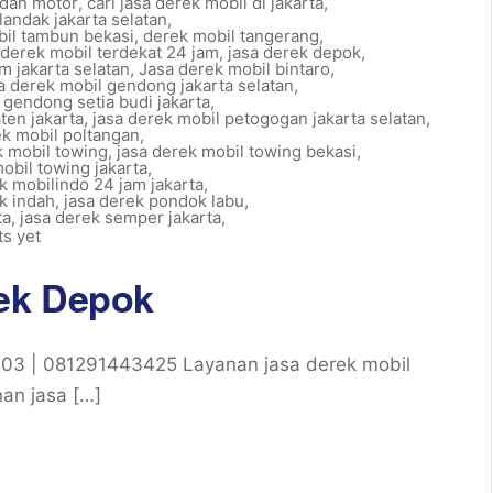
 dan motor
,
cari jasa derek mobil di jakarta
,
landak jakarta selatan
,
il tambun bekasi
,
derek mobil tangerang
,
derek mobil terdekat 24 jam
,
jasa derek depok
,
m jakarta selatan
,
Jasa derek mobil bintaro
,
a derek mobil gendong jakarta selatan
,
 gendong setia budi jakarta
,
ten jakarta
,
jasa derek mobil petogogan jakarta selatan
,
ek mobil poltangan
,
k mobil towing
,
jasa derek mobil towing bekasi
,
obil towing jakarta
,
k mobilindo 24 jam jakarta
,
k indah
,
jasa derek pondok labu
,
ta
,
jasa derek semper jakarta
,
s yet
ek Depok
3 | 081291443425 Layanan jasa derek mobil
nan jasa […]