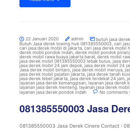
22 Januari 2020
admin
butuh jasa derek
Butuh Jasa derek towing hub 081385550003
,
cari ja
cari jasa derek mobil di jakarta
,
cari jasa derek mobil
derek mobil pondok indah
,
derek mobil pondok pinan
derek mobil rawa buaya jakarta barat
,
derek mobil r
jasa derek mobil 081385550003 lebak bulus
,
jasa de
jasa derek mobil 24 jam depok
,
jasa derek mobil 24 ja
Jasa derek mobil bintaro
,
jasa derek mobil meruya
,
ja
jasa derek mobil pejaten jakarta
,
jasa derek tanah kusi
jasa derek tebet jakarta
,
jasa derek terdekat 24 jam
,
j
layanan jasa derek kemanggisan
,
layanan jasa derek k
layanan jasa derek menteng
,
layanan jasa derek mobil
layanan jasa derek pondok indah
No comments 
081385550003 Jasa Der
081385550003 Jasa Derek Cinere Contact : 0