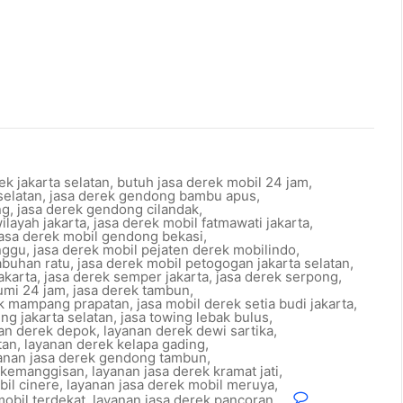
ek jakarta selatan
,
butuh jasa derek mobil 24 jam
,
selatan
,
jasa derek gendong bambu apus
,
ng
,
jasa derek gendong cilandak
,
ilayah jakarta
,
jasa derek mobil fatmawati jakarta
,
jasa derek mobil gendong bekasi
,
nggu
,
jasa derek mobil pejaten derek mobilindo
,
abuhan ratu
,
jasa derek mobil petogogan jakarta selatan
,
akarta
,
jasa derek semper jakarta
,
jasa derek serpong
,
umi 24 jam
,
jasa derek tambun
,
ek mampang prapatan
,
jasa mobil derek setia budi jakarta
,
ng jakarta selatan
,
jasa towing lebak bulus
,
an derek depok
,
layanan derek dewi sartika
,
tan
,
layanan derek kelapa gading
,
anan jasa derek gendong tambun
,
k kemanggisan
,
layanan jasa derek kramat jati
,
bil cinere
,
layanan jasa derek mobil meruya
,
mobil terdekat
,
layanan jasa derek pancoran