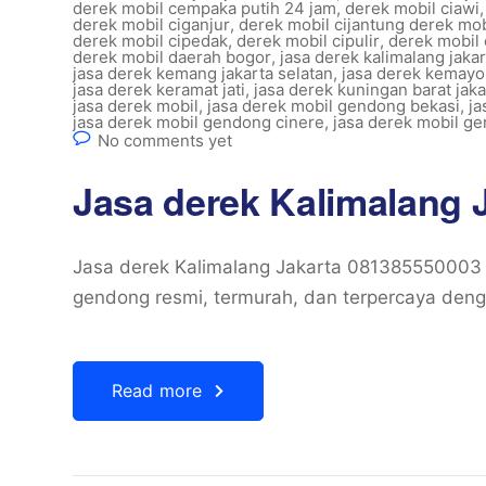
derek mobil cempaka putih 24 jam
,
derek mobil ciawi
derek mobil ciganjur
,
derek mobil cijantung derek mob
derek mobil cipedak
,
derek mobil cipulir
,
derek mobil 
derek mobil daerah bogor
,
jasa derek kalimalang jakar
jasa derek kemang jakarta selatan
,
jasa derek kemayo
jasa derek keramat jati
,
jasa derek kuningan barat jaka
jasa derek mobil
,
jasa derek mobil gendong bekasi
,
ja
jasa derek mobil gendong cinere
,
jasa derek mobil ge
No comments yet
Jasa derek Kalimalang 
Jasa derek Kalimalang Jakarta 081385550003 
gendong resmi, termurah, dan terpercaya deng
Read more