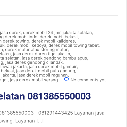
jasa derek
,
derek mobil 24 jam jakarta selatan
,
ng derek mobilindo
,
derek mobil bekasi
,
an derek towing
,
derek mobil kalideres
,
ruk
,
derek mobil kedoya
,
derek mobil towing tebet
,
ta
,
derek motor atau storing motor
,
elatan
,
jasa derek duren tiga jakarta
,
ta selatan
,
jasa derek gendong bambu apus
,
ng
,
jasa derek gendong cilandak
,
mawati jakarta
,
jasa derek mobil gambir
,
 bekasi
,
jasa derek mobil pulo gadung
,
 jakarta
,
jasa derek mobil ragunan
,
nggi
,
jasa derek mobil serang
No comments yet
elatan 081385550003
 081385550003 | 081291443425 Layanan jasa
towing, Layanan […]