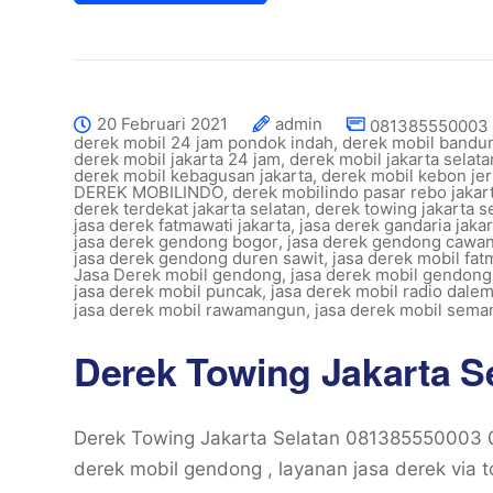
20 Februari 2021
admin
081385550003 
derek mobil 24 jam pondok indah
,
derek mobil bandu
derek mobil jakarta 24 jam
,
derek mobil jakarta selat
derek mobil kebagusan jakarta
,
derek mobil kebon je
DEREK MOBILINDO
,
derek mobilindo pasar rebo jakar
derek terdekat jakarta selatan
,
derek towing jakarta s
jasa derek fatmawati jakarta
,
jasa derek gandaria jakar
jasa derek gendong bogor
,
jasa derek gendong cawa
jasa derek gendong duren sawit
,
jasa derek mobil fat
Jasa Derek mobil gendong
,
jasa derek mobil gendong
jasa derek mobil puncak
,
jasa derek mobil radio dalem
jasa derek mobil rawamangun
,
jasa derek mobil sema
Derek Towing Jakarta S
Derek Towing Jakarta Selatan 081385550003
derek mobil gendong , layanan jasa derek via 