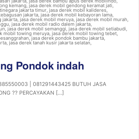
asari jakarta
,
jasa derek bambu apus derek mobilindo
,
dong kemang
,
jasa derek mobil gendong keramat jati
,
tinegara jakarta timur
,
jasa derek mobil kalideres
,
kebagusan jakarta
,
jasa derek mobil kebayoran lama
,
 jakarta
,
jasa derek mobil meruya
,
jasa derek mobil murah
,
nggu
,
jasa derek mobil radio dalem jakarta
,
gun
,
jasa derek mobil semanggi
,
jasa derek mobil setiabudi
,
ek mobil towing meruya
,
jasa derek mobil towing tebet
,
 pesanggrahan
,
jasa derek pondok bambu jakarta
,
rta
,
jasa derek tanah kusir jakarta selatan
,
ing Pondok indah
81385550003 | 081291443425 BUTUH JASA
ONG ?? PERCAYAKAN […]