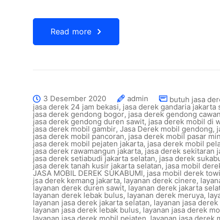
Read more
3 Desember 2020
admin
butuh jasa der
jasa derek 24 jam bekasi
,
jasa derek gandaria jakarta 
jasa derek gendong bogor
,
jasa derek gendong cawa
jasa derek gendong duren sawit
,
jasa derek mobil di w
jasa derek mobil gambir
,
Jasa Derek mobil gendong
,
jasa derek mobil pancoran
,
jasa derek mobil pasar mi
jasa derek mobil pejaten jakarta
,
jasa derek mobil pel
jasa derek rawamangun jakarta
,
jasa derek sekitaran j
jasa derek setiabudi jakarta selatan
,
jasa derek sukab
jasa derek tanah kusir jakarta selatan
,
jasa mobil der
JASA MOBIL DEREK SUKABUMI
,
jasa mobil derek towi
jsa derek kemang jakarta
,
layanan derek cinere
,
layan
layanan derek duren sawit
,
layanan derek jakarta sela
layanan derek lebak bulus
,
layanan derek meruya
,
lay
layanan jasa derek jakarta selatan
,
layanan jasa dere
layanan jasa derek lebak bulus
,
layanan jasa derek mo
layanan jasa derek mobil pejaten
,
layanan jasa derek 