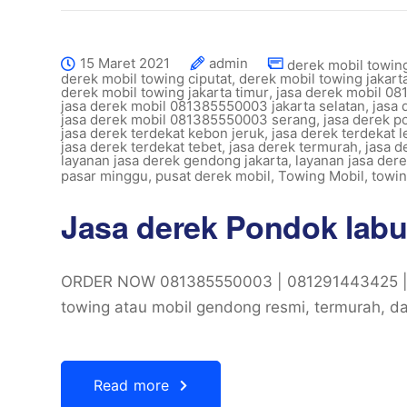
15 Maret 2021
admin
derek mobil towin
derek mobil towing ciputat
,
derek mobil towing jakart
derek mobil towing jakarta timur
,
jasa derek mobil 0
jasa derek mobil 081385550003 jakarta selatan
,
jasa
jasa derek mobil 081385550003 serang
,
jasa derek p
jasa derek terdekat kebon jeruk
,
jasa derek terdekat 
jasa derek terdekat tebet
,
jasa derek termurah
,
jasa d
layanan jasa derek gendong jakarta
,
layanan jasa de
pasar minggu
,
pusat derek mobil
,
Towing Mobil
,
towin
Jasa derek Pondok labu
ORDER NOW 081385550003 | 081291443425 | 
towing atau mobil gendong resmi, termurah, d
Read more