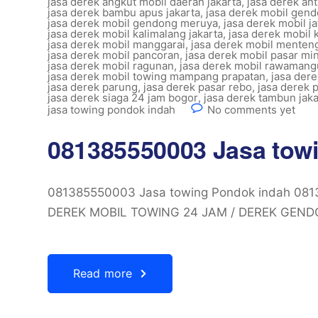
jasa derek angkut mobil daerah jakarta
,
jasa derek ant
jasa derek bambu apus jakarta
,
jasa derek mobil gen
jasa derek mobil gendong meruya
,
jasa derek mobil ja
jasa derek mobil kalimalang jakarta
,
jasa derek mobil 
jasa derek mobil manggarai
,
jasa derek mobil menteng
jasa derek mobil pancoran
,
jasa derek mobil pasar mi
jasa derek mobil ragunan
,
jasa derek mobil rawaman
jasa derek mobil towing mampang prapatan
,
jasa der
jasa derek parung
,
jasa derek pasar rebo
,
jasa derek
jasa derek siaga 24 jam bogor
,
jasa derek tambun jaka
jasa towing pondok indah
No comments yet
081385550003 Jasa tow
081385550003 Jasa towing Pondok indah 0
DEREK MOBIL TOWING 24 JAM / DEREK GEND
Read more