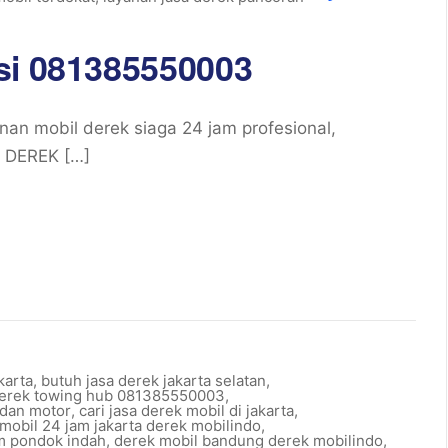
si 081385550003
n mobil derek siaga 24 jam profesional,
 DEREK […]
karta
,
butuh jasa derek jakarta selatan
,
derek towing hub 081385550003
,
 dan motor
,
cari jasa derek mobil di jakarta
,
mobil 24 jam jakarta derek mobilindo
,
m pondok indah
,
derek mobil bandung derek mobilindo
,