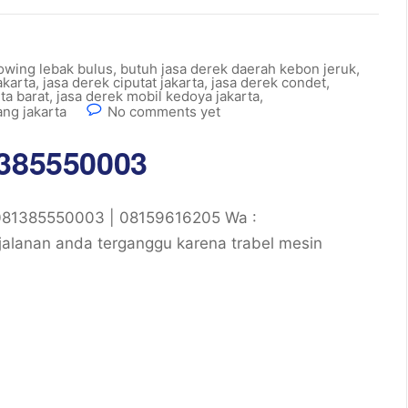
owing lebak bulus
,
butuh jasa derek daerah kebon jeruk
,
akarta
,
jasa derek ciputat jakarta
,
jasa derek condet
,
ta barat
,
jasa derek mobil kedoya jakarta
,
ng jakarta
No comments yet
1385550003
 081385550003 | 08159616205 Wa :
alanan anda terganggu karena trabel mesin