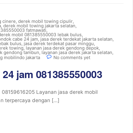
g cinere
,
derek mobil towing cipulir
,
a
,
derek mobil towing jakarta selatan
,
81385550003 fatmawati
,
 derek mobil 081385550003 lebak bulus
,
ondok cabe 24 jam
,
jasa derek terdekat jakarta selatan
,
lebak bulus
,
jasa derek terdekat pasar minggu
,
erek towing
,
layanan jasa derek gendong depok
,
rek gendong tambun
,
layanan jasa derek jakarta selatan
,
g mobilindo jakarta
No comments yet
 24 jam 081385550003
08159616205 Layanan jasa derek mobil
an terpercaya dengan […]