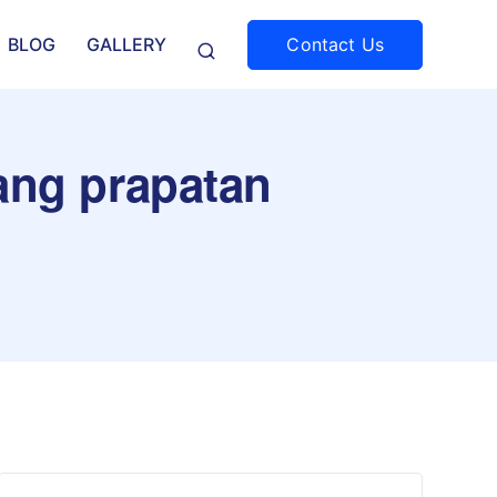
Contact Us
BLOG
GALLERY
ang prapatan