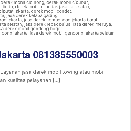
,
derek mobil cibinong
,
derek mobil cibubur
,
ilindo
,
derek mobil cilandak jakarta selatan
,
ciputat jakarta
,
derek mobil condet
,
ta
,
jasa derek kelapa gading
,
ran jakarta
,
jasa derek kembangan jakarta barat
,
rta selatan
,
jasa derek lebak bulus
,
jasa derek meruya
,
sa derek mobil gendong bogor
,
ndong jakarta
,
jasa derek mobil gendong jakarta selatan
Jakarta 081385550003
Layanan jasa derek mobil towing atau mobil
an kualitas pelayanan […]