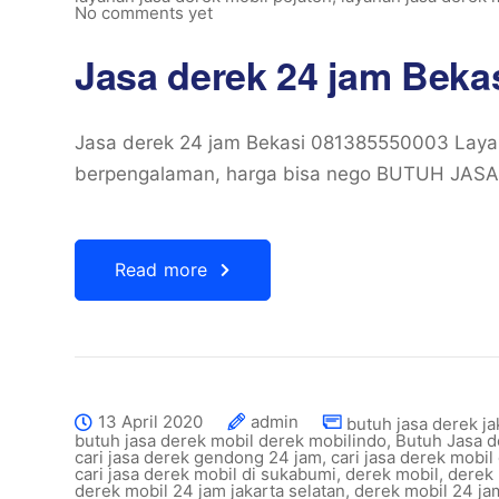
No comments yet
Jasa derek 24 jam Beka
Jasa derek 24 jam Bekasi 081385550003 Layana
berpengalaman, harga bisa nego BUTUH JASA
Read more
13 April 2020
admin
butuh jasa derek ja
butuh jasa derek mobil derek mobilindo
,
Butuh Jasa 
cari jasa derek gendong 24 jam
,
cari jasa derek mobil
cari jasa derek mobil di sukabumi
,
derek mobil
,
derek 
derek mobil 24 jam jakarta selatan
,
derek mobil 24 ja