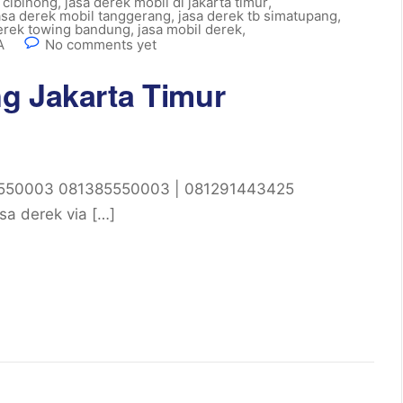
 cibinong
,
jasa derek mobil di jakarta timur
,
asa derek mobil tanggerang
,
jasa derek tb simatupang
,
erek towing bandung
,
jasa mobil derek
,
A
No comments yet
g Jakarta Timur
85550003 081385550003 | 081291443425
sa derek via […]