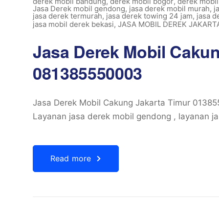
derek mobil bandung
,
derek mobil bogor
,
derek mobil
Jasa Derek mobil gendong
,
jasa derek mobil murah
,
j
jasa derek termurah
,
jasa derek towing 24 jam
,
jasa d
jasa mobil derek bekasi
,
JASA MOBIL DEREK JAKART
Jasa Derek Mobil Cakun
081385550003
Jasa Derek Mobil Cakung Jakarta Timur 013
Layanan jasa derek mobil gendong , layanan ja
Read more