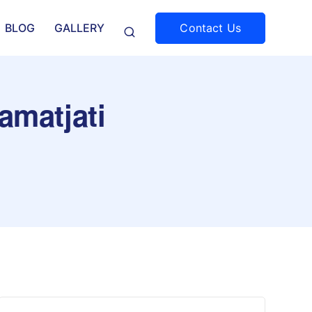
Contact Us
BLOG
GALLERY
amatjati