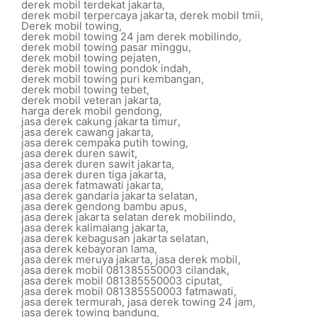
derek mobil terdekat jakarta
,
derek mobil terpercaya jakarta
,
derek mobil tmii
,
Derek mobil towing
,
derek mobil towing 24 jam derek mobilindo
,
derek mobil towing pasar minggu
,
derek mobil towing pejaten
,
derek mobil towing pondok indah
,
derek mobil towing puri kembangan
,
derek mobil towing tebet
,
derek mobil veteran jakarta
,
harga derek mobil gendong
,
jasa derek cakung jakarta timur
,
jasa derek cawang jakarta
,
jasa derek cempaka putih towing
,
jasa derek duren sawit
,
jasa derek duren sawit jakarta
,
jasa derek duren tiga jakarta
,
jasa derek fatmawati jakarta
,
jasa derek gandaria jakarta selatan
,
jasa derek gendong bambu apus
,
jasa derek jakarta selatan derek mobilindo
,
jasa derek kalimalang jakarta
,
jasa derek kebagusan jakarta selatan
,
jasa derek kebayoran lama
,
jasa derek meruya jakarta
,
jasa derek mobil
,
jasa derek mobil 081385550003 cilandak
,
jasa derek mobil 081385550003 ciputat
,
jasa derek mobil 081385550003 fatmawati
,
jasa derek termurah
,
jasa derek towing 24 jam
,
jasa derek towing bandung
,