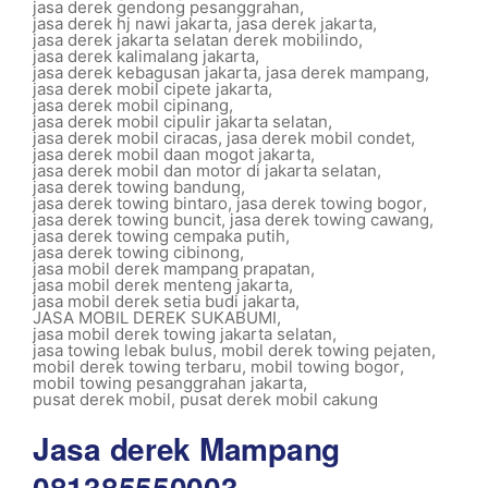
jasa derek gendong pesanggrahan
,
jasa derek hj nawi jakarta
,
jasa derek jakarta
,
jasa derek jakarta selatan derek mobilindo
,
jasa derek kalimalang jakarta
,
jasa derek kebagusan jakarta
,
jasa derek mampang
,
jasa derek mobil cipete jakarta
,
jasa derek mobil cipinang
,
jasa derek mobil cipulir jakarta selatan
,
jasa derek mobil ciracas
,
jasa derek mobil condet
,
jasa derek mobil daan mogot jakarta
,
jasa derek mobil dan motor di jakarta selatan
,
jasa derek towing bandung
,
jasa derek towing bintaro
,
jasa derek towing bogor
,
jasa derek towing buncit
,
jasa derek towing cawang
,
jasa derek towing cempaka putih
,
jasa derek towing cibinong
,
jasa mobil derek mampang prapatan
,
jasa mobil derek menteng jakarta
,
jasa mobil derek setia budi jakarta
,
JASA MOBIL DEREK SUKABUMI
,
jasa mobil derek towing jakarta selatan
,
jasa towing lebak bulus
,
mobil derek towing pejaten
,
mobil derek towing terbaru
,
mobil towing bogor
,
mobil towing pesanggrahan jakarta
,
pusat derek mobil
,
pusat derek mobil cakung
Jasa derek Mampang
081385550003