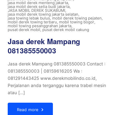
jasa mobil derek menteng jakarta
,
jasa mobil derek setia budi jakarta
,
JASA MOBIL DEREK SUKABUMI
,
jasa mobil derek towing jakarta selatan
,
jasa towing lebak bulus
,
mobil derek towing pejaten
,
mobil derek towing terbaru
,
mobil towing bogor
,
mobil towing pesanggrahan jakarta
,
pusat derek mobil
,
pusat derek mobil cakung
Jasa derek Mampang
081385550003
Jasa derek Mampang 081385550003 Contact :
081385550003 | 08159616205 Wa :
081291443425 www.derekmobilindo.co.id,
Perjalanan anda terganggu karena trabel mesin
atau […]
Read more