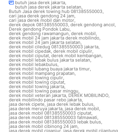
butuh jasa derek jakarta
,
butuh jasa derek jakarta selatan
,
Butuh Jasa derek towing hub 081385550003
,
cari jasa derek gendong 24 jam
,
cari jasa derek mobil dan motor
,
derek depok 081385550003
,
derek gendong ancol
,
Derek gendong Pondok Labu
,
derek gendong rawamangun
,
derek mobil
,
derek mobil 24 jam jakarta derek mobilindo
,
derek mobil 24 jam jakarta selatan
,
derek mobil ciledug 081385550003 jakarta
,
derek mobil cipedak
,
derek mobil cipulir
,
derek mobil ciputat
,
derek mobil kembangan
,
derek mobil lebak bulus jakarta selatan
,
derek mobil lebakbulus
,
derek mobil lubang buaya jakarta timur
,
derek mobil mampang prapatan
,
derek mobil towing cipulir
,
derek mobil towing ciputat
,
derek mobil towing jakarta
,
derek mobil towing pasar minggu
,
derek mobil veteran jakarta
,
DEREK MOBILINDO
,
derek mobilindo pasar rebo jakarta
,
jasa derek cipete
,
jasa derek lebak bulus
,
jasa derek meruya jakarta
,
jasa derek mobil
,
jasa derek mobil 081385550003 ciputat
,
jasa derek mobil 081385550003 fatmawati
,
jasa derek mobil 081385550003 lebak bulus
,
jasa derek mobil cibinong 24 jam
,
jasa derek mobil ciganjur
,
jasa derek mobil cijantung