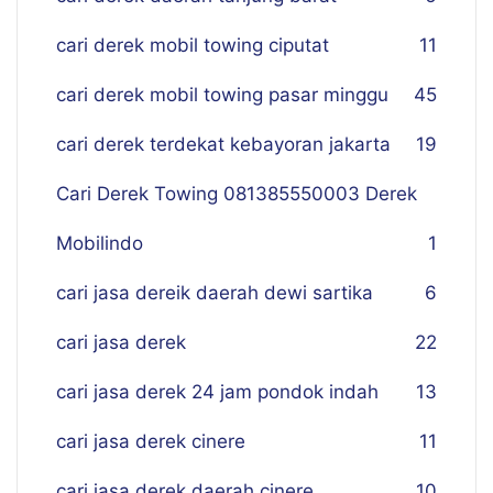
cari derek mobil towing ciputat
11
cari derek mobil towing pasar minggu
45
cari derek terdekat kebayoran jakarta
19
Cari Derek Towing 081385550003 Derek
Mobilindo
1
cari jasa dereik daerah dewi sartika
6
cari jasa derek
22
cari jasa derek 24 jam pondok indah
13
cari jasa derek cinere
11
cari jasa derek daerah cinere
10