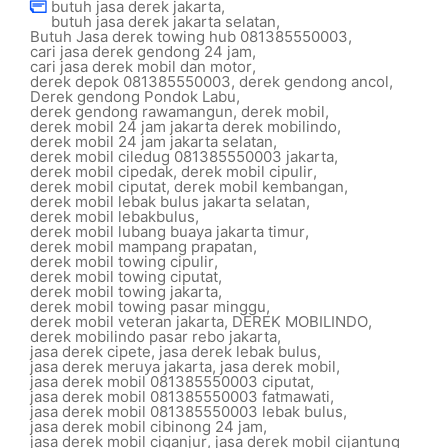
butuh jasa derek jakarta
,
butuh jasa derek jakarta selatan
,
Butuh Jasa derek towing hub 081385550003
,
cari jasa derek gendong 24 jam
,
cari jasa derek mobil dan motor
,
derek depok 081385550003
,
derek gendong ancol
,
Derek gendong Pondok Labu
,
derek gendong rawamangun
,
derek mobil
,
derek mobil 24 jam jakarta derek mobilindo
,
derek mobil 24 jam jakarta selatan
,
derek mobil ciledug 081385550003 jakarta
,
derek mobil cipedak
,
derek mobil cipulir
,
derek mobil ciputat
,
derek mobil kembangan
,
derek mobil lebak bulus jakarta selatan
,
derek mobil lebakbulus
,
derek mobil lubang buaya jakarta timur
,
derek mobil mampang prapatan
,
derek mobil towing cipulir
,
derek mobil towing ciputat
,
derek mobil towing jakarta
,
derek mobil towing pasar minggu
,
derek mobil veteran jakarta
,
DEREK MOBILINDO
,
derek mobilindo pasar rebo jakarta
,
jasa derek cipete
,
jasa derek lebak bulus
,
jasa derek meruya jakarta
,
jasa derek mobil
,
jasa derek mobil 081385550003 ciputat
,
jasa derek mobil 081385550003 fatmawati
,
jasa derek mobil 081385550003 lebak bulus
,
jasa derek mobil cibinong 24 jam
,
jasa derek mobil ciganjur
,
jasa derek mobil cijantung