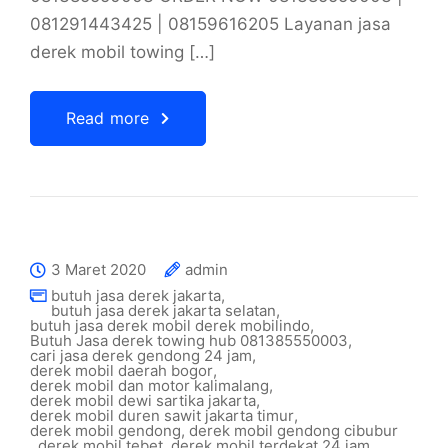
081291443425 | 08159616205 Layanan jasa
derek mobil towing […]
Read more
3 Maret 2020
admin
butuh jasa derek jakarta
,
butuh jasa derek jakarta selatan
,
butuh jasa derek mobil derek mobilindo
,
Butuh Jasa derek towing hub 081385550003
,
cari jasa derek gendong 24 jam
,
derek mobil daerah bogor
,
derek mobil dan motor kalimalang
,
derek mobil dewi sartika jakarta
,
derek mobil duren sawit jakarta timur
,
derek mobil gendong
,
derek mobil gendong cibubur
,
derek mobil tebet
,
derek mobil terdekat 24 jam
,