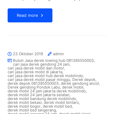
Read more
23 Oktober 2019
admin
Butuh Jasa derek towing hub 081385550003
,
cari jasa derek gendong 24 jam
,
cari jasa derek mobil dan motor
,
cari jasa derek mobil di jakarta
,
cari jasa derek mobil hub derek mobilindo
,
cari jasa derek mobil pasar minggu
,
Derek depok
,
derek depok 081385550003
,
derek gendong ancol
,
Derek gendong Pondok Labu
,
derek mobil
,
derek mobil 24 jam jakarta derek mobilindo
,
derek mobil 24 jam jakarta selatan
,
derek mobil bandung derek mobilindo
,
derek mobil bekasi
,
derek mobil bintaro
,
derek mobil bogor
,
derek mobil bsd
,
derek mobil bsd tangerang
,
derek mobil cawang 24 jam
,
derek mobil ciawi
,