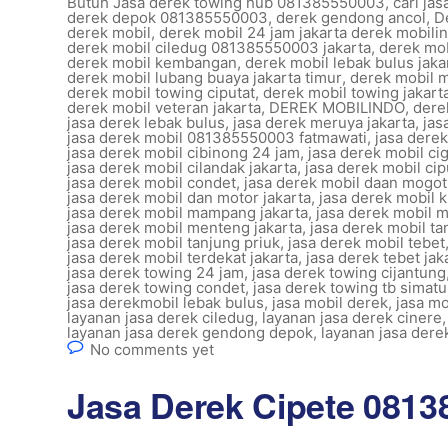
Butuh Jasa derek towing hub 081385550003
,
cari ja
derek depok 081385550003
,
derek gendong ancol
,
D
derek mobil
,
derek mobil 24 jam jakarta derek mobili
derek mobil ciledug 081385550003 jakarta
,
derek mob
derek mobil kembangan
,
derek mobil lebak bulus jaka
derek mobil lubang buaya jakarta timur
,
derek mobil 
derek mobil towing ciputat
,
derek mobil towing jakart
derek mobil veteran jakarta
,
DEREK MOBILINDO
,
dere
jasa derek lebak bulus
,
jasa derek meruya jakarta
,
jas
jasa derek mobil 081385550003 fatmawati
,
jasa dere
jasa derek mobil cibinong 24 jam
,
jasa derek mobil ci
jasa derek mobil cilandak jakarta
,
jasa derek mobil cipu
jasa derek mobil condet
,
jasa derek mobil daan mogot 
jasa derek mobil dan motor jakarta
,
jasa derek mobil k
jasa derek mobil mampang jakarta
,
jasa derek mobil 
jasa derek mobil menteng jakarta
,
jasa derek mobil t
jasa derek mobil tanjung priuk
,
jasa derek mobil tebet
jasa derek mobil terdekat jakarta
,
jasa derek tebet jak
jasa derek towing 24 jam
,
jasa derek towing cijantung
jasa derek towing condet
,
jasa derek towing tb simatu
jasa derekmobil lebak bulus
,
jasa mobil derek
,
jasa mo
layanan jasa derek ciledug
,
layanan jasa derek cinere
layanan jasa derek gendong depok
,
layanan jasa dere
No comments yet
Jasa Derek Cipete 081