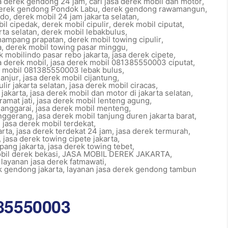
sa derek gendong 24 jam
,
cari jasa derek mobil dan motor
,
erek gendong Pondok Labu
,
derek gendong rawamangun
,
ndo
,
derek mobil 24 jam jakarta selatan
,
il cipedak
,
derek mobil cipulir
,
derek mobil ciputat
,
rta selatan
,
derek mobil lebakbulus
,
mampang prapatan
,
derek mobil towing cipulir
,
a
,
derek mobil towing pasar minggu
,
k mobilindo pasar rebo jakarta
,
jasa derek cipete
,
a derek mobil
,
jasa derek mobil 081385550003 ciputat
,
k mobil 081385550003 lebak bulus
,
ganjur
,
jasa derek mobil cijantung
,
lir jakarta selatan
,
jasa derek mobil ciracas
,
jakarta
,
jasa derek mobil dan motor di jakarta selatan
,
ramat jati
,
jasa derek mobil lenteng agung
,
manggarai
,
jasa derek mobil menteng
,
anggerang
,
jasa derek mobil tanjung duren jakarta barat
,
,
jasa derek mobil terdekat
,
arta
,
jasa derek terdekat 24 jam
,
jasa derek termurah
,
,
jasa derek towing cipete jakarta
,
pang jakarta
,
jasa derek towing tebet
,
bil derek bekasi
,
JASA MOBIL DEREK JAKARTA
,
,
layanan jasa derek fatmawati
,
k gendong jakarta
,
layanan jasa derek gendong tambun
385550003