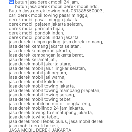
butuh jasa derek mobil 24 jam
,
butuh jasa derek mobil derek mobilindo
,
Butuh Jasa derek towing hub 081385550003
,
cari derek mobil towing pasar minggu
,
derek mobil pasar minggu jakarta
,
derek mobil pejaten jakarta selatan
,
derek mobil permata hijau
,
derek mobil pondok indah
,
derek mobil pondok indah jakarta
,
jasa derek kelapa gading
,
jasa derek kemang
,
jasa derek kemang jakarta selatan
,
jasa derek kemayoran jakarta
,
jasa derek kembangan jakarta barat
,
jasa derek keramat jati
,
jasa derek mobil jakarta utara
,
jasa derek mobil jalur lingkar selatan
,
jasa derek mobil jati negara
,
jasa derek mobil jati warna
,
jasa derek mobil kalideres
,
jasa derek mobil towing jakarta
,
jasa derek mobil towing mampang prapatan
,
jasa derek mobil towing serang
,
jasa derek mobil towing tebet
,
jasa derek mobildan motor cengkareng
,
jasa derek mobilindo 24 jam jakarta
,
jasa derek towing tb simatupang jakarta
,
jasa derek towing tebet
,
jasa derekmobil lebak bulus
,
jasa mobil derek
,
jasa mobil derek bekasi
,
JASA MOBIL DEREK JAKARTA
,