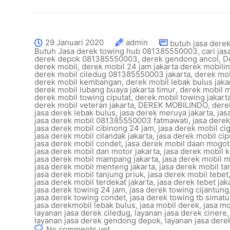
29 Januari 2020
admin
butuh jasa derek
Butuh Jasa derek towing hub 081385550003
,
cari ja
derek depok 081385550003
,
derek gendong ancol
,
D
derek mobil
,
derek mobil 24 jam jakarta derek mobili
derek mobil ciledug 081385550003 jakarta
,
derek mob
derek mobil kembangan
,
derek mobil lebak bulus jaka
derek mobil lubang buaya jakarta timur
,
derek mobil 
derek mobil towing ciputat
,
derek mobil towing jakart
derek mobil veteran jakarta
,
DEREK MOBILINDO
,
dere
jasa derek lebak bulus
,
jasa derek meruya jakarta
,
jas
jasa derek mobil 081385550003 fatmawati
,
jasa dere
jasa derek mobil cibinong 24 jam
,
jasa derek mobil ci
jasa derek mobil cilandak jakarta
,
jasa derek mobil cipu
jasa derek mobil condet
,
jasa derek mobil daan mogot 
jasa derek mobil dan motor jakarta
,
jasa derek mobil k
jasa derek mobil mampang jakarta
,
jasa derek mobil 
jasa derek mobil menteng jakarta
,
jasa derek mobil t
jasa derek mobil tanjung priuk
,
jasa derek mobil tebet
jasa derek mobil terdekat jakarta
,
jasa derek tebet jak
jasa derek towing 24 jam
,
jasa derek towing cijantung
jasa derek towing condet
,
jasa derek towing tb simatu
jasa derekmobil lebak bulus
,
jasa mobil derek
,
jasa mo
layanan jasa derek ciledug
,
layanan jasa derek cinere
layanan jasa derek gendong depok
,
layanan jasa dere
No comments yet