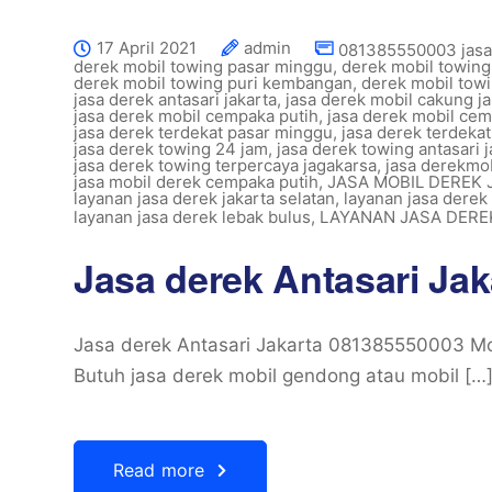
17 April 2021
admin
081385550003 jasa
derek mobil towing pasar minggu
,
derek mobil towing
derek mobil towing puri kembangan
,
derek mobil towi
jasa derek antasari jakarta
,
jasa derek mobil cakung ja
jasa derek mobil cempaka putih
,
jasa derek mobil cem
jasa derek terdekat pasar minggu
,
jasa derek terdekat
jasa derek towing 24 jam
,
jasa derek towing antasari j
jasa derek towing terpercaya jagakarsa
,
jasa derekmob
jasa mobil derek cempaka putih
,
JASA MOBIL DEREK
layanan jasa derek jakarta selatan
,
layanan jasa dere
layanan jasa derek lebak bulus
,
LAYANAN JASA DER
Jasa derek Antasari Ja
Jasa derek Antasari Jakarta 081385550003 Mob
Butuh jasa derek mobil gendong atau mobil […
Read more