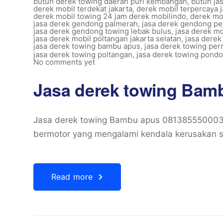
butuh derek towing daerah puri kembangan
,
butuh ja
derek mobil terdekat jakarta
,
derek mobil terpercaya j
derek mobil towing 24 jam derek mobilindo
,
derek mo
jasa derek gendong palmerah
,
jasa derek gendong pe
jasa derek gendong towing lebak bulus
,
jasa derek mo
jasa derek mobil poltangan jakarta selatan
,
jasa derek
jasa derek towing bambu apus
,
jasa derek towing per
jasa derek towing poltangan
,
jasa derek towing pondo
No comments yet
Jasa derek towing Bam
Jasa derek towing Bambu apus 081385550003
bermotor yang mengalami kendala kerusakan sa
Read more