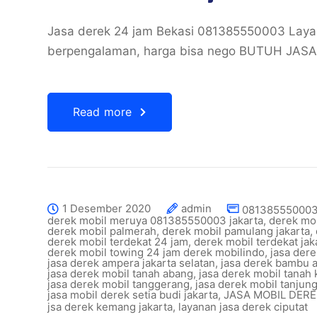
Jasa derek 24 jam Bekasi 081385550003 Layana
berpengalaman, harga bisa nego BUTUH JASA
Read more
1 Desember 2020
admin
081385550003 
derek mobil meruya 081385550003 jakarta
,
derek mob
derek mobil palmerah
,
derek mobil pamulang jakarta
,
derek mobil terdekat 24 jam
,
derek mobil terdekat jak
derek mobil towing 24 jam derek mobilindo
,
jasa dere
jasa derek ampera jakarta selatan
,
jasa derek bambu a
jasa derek mobil tanah abang
,
jasa derek mobil tanah 
jasa derek mobil tanggerang
,
jasa derek mobil tanjung
jasa mobil derek setia budi jakarta
,
JASA MOBIL DER
jsa derek kemang jakarta
,
layanan jasa derek ciputat