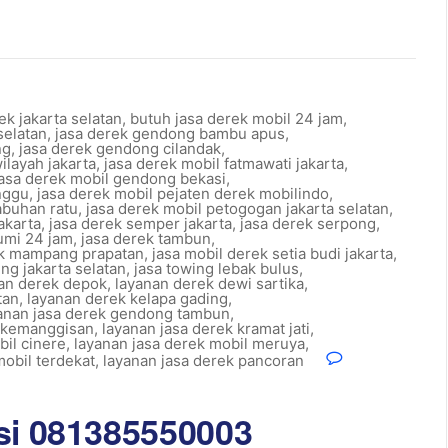
ek jakarta selatan
,
butuh jasa derek mobil 24 jam
,
selatan
,
jasa derek gendong bambu apus
,
ng
,
jasa derek gendong cilandak
,
ilayah jakarta
,
jasa derek mobil fatmawati jakarta
,
jasa derek mobil gendong bekasi
,
nggu
,
jasa derek mobil pejaten derek mobilindo
,
abuhan ratu
,
jasa derek mobil petogogan jakarta selatan
,
akarta
,
jasa derek semper jakarta
,
jasa derek serpong
,
umi 24 jam
,
jasa derek tambun
,
ek mampang prapatan
,
jasa mobil derek setia budi jakarta
,
ng jakarta selatan
,
jasa towing lebak bulus
,
an derek depok
,
layanan derek dewi sartika
,
tan
,
layanan derek kelapa gading
,
anan jasa derek gendong tambun
,
k kemanggisan
,
layanan jasa derek kramat jati
,
bil cinere
,
layanan jasa derek mobil meruya
,
mobil terdekat
,
layanan jasa derek pancoran
si 081385550003