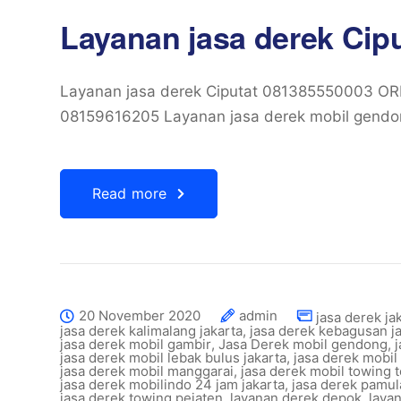
Layanan jasa derek Cip
Layanan jasa derek Ciputat 081385550003 
08159616205 Layanan jasa derek mobil gendon
Read more
20 November 2020
admin
jasa derek ja
jasa derek kalimalang jakarta
,
jasa derek kebagusan ja
jasa derek mobil gambir
,
Jasa Derek mobil gendong
,
j
jasa derek mobil lebak bulus jakarta
,
jasa derek mobil
jasa derek mobil manggarai
,
jasa derek mobil towing 
jasa derek mobilindo 24 jam jakarta
,
jasa derek pamu
jasa derek towing pejaten
,
layanan derek depok
,
laya