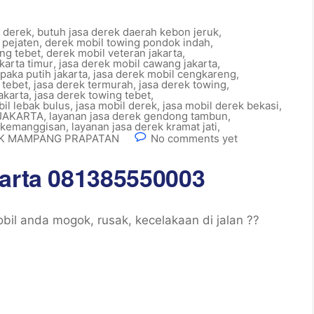
 derek
,
butuh jasa derek daerah kebon jeruk
,
 pejaten
,
derek mobil towing pondok indah
,
ng tebet
,
derek mobil veteran jakarta
,
karta timur
,
jasa derek mobil cawang jakarta
,
paka putih jakarta
,
jasa derek mobil cengkareng
,
 tebet
,
jasa derek termurah
,
jasa derek towing
,
akarta
,
jasa derek towing tebet
,
il lebak bulus
,
jasa mobil derek
,
jasa mobil derek bekasi
,
 JAKARTA
,
layanan jasa derek gendong tambun
,
k kemanggisan
,
layanan jasa derek kramat jati
,
EK MAMPANG PRAPATAN
No comments yet
karta 081385550003
il anda mogok, rusak, kecelakaan di jalan ??
]