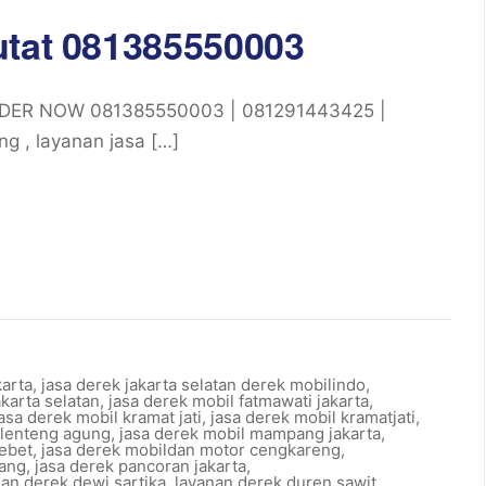
utat 081385550003
ORDER NOW 081385550003 | 081291443425 |
g , layanan jasa […]
karta
,
jasa derek jakarta selatan derek mobilindo
,
karta selatan
,
jasa derek mobil fatmawati jakarta
,
asa derek mobil kramat jati
,
jasa derek mobil kramatjati
,
 lenteng agung
,
jasa derek mobil mampang jakarta
,
tebet
,
jasa derek mobildan motor cengkareng
,
lang
,
jasa derek pancoran jakarta
,
nan derek dewi sartika
,
layanan derek duren sawit
,