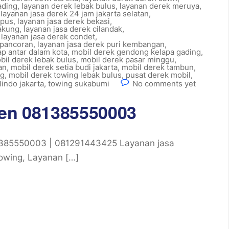
ading
,
layanan derek lebak bulus
,
layanan derek meruya
,
,
layanan jasa derek 24 jam jakarta selatan
,
apus
,
layanan jasa derek bekasi
,
cakung
,
layanan jasa derek cilandak
,
,
layanan jasa derek condet
,
 pancoran
,
layanan jasa derek puri kembangan
,
iap antar dalam kota
,
mobil derek gendong kelapa gading
,
bil derek lebak bulus
,
mobil derek pasar minggu
,
an
,
mobil derek setia budi jakarta
,
mobil derek tambun
,
ng
,
mobil derek towing lebak bulus
,
pusat derek mobil
,
indo jakarta
,
towing sukabumi
No comments yet
ten 081385550003
1385550003 | 081291443425 Layanan jasa
towing, Layanan […]