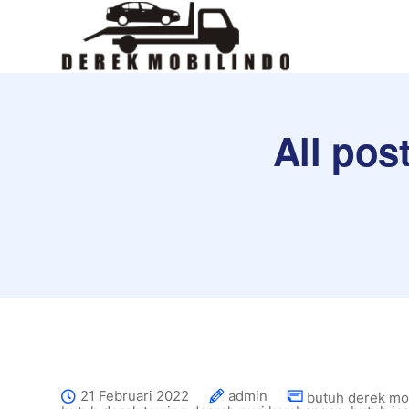
All pos
21 Februari 2022
admin
butuh derek mob