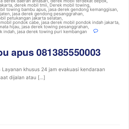
sa derek daerah antasari
,
derek mobil terdekat depok
,
akarta
,
derek mobil tmii
,
Derek mobil towing
,
bil towing bambu apus
,
jasa derek gendong kemanggisan
,
jaten
,
jasa derek gendong pesanggrahan
,
bil petukangan jakarta selatan
,
 mobil pondok cabe
,
jasa derek mobil pondok indah jakarta
,
mata hijau
,
jasa derek towing pesanggrahan
,
k indah
,
jasa derek towing puri kembangan
bu apus 081385550003
 Layanan khusus 24 jam evakuasi kendaraan
at dijalan atau […]