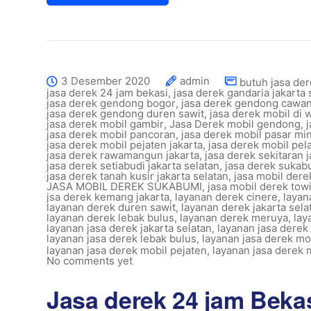
3 Desember 2020
admin
butuh jasa der
jasa derek 24 jam bekasi
,
jasa derek gandaria jakarta 
jasa derek gendong bogor
,
jasa derek gendong cawa
jasa derek gendong duren sawit
,
jasa derek mobil di w
jasa derek mobil gambir
,
Jasa Derek mobil gendong
,
jasa derek mobil pancoran
,
jasa derek mobil pasar mi
jasa derek mobil pejaten jakarta
,
jasa derek mobil pel
jasa derek rawamangun jakarta
,
jasa derek sekitaran j
jasa derek setiabudi jakarta selatan
,
jasa derek sukab
jasa derek tanah kusir jakarta selatan
,
jasa mobil der
JASA MOBIL DEREK SUKABUMI
,
jasa mobil derek towi
jsa derek kemang jakarta
,
layanan derek cinere
,
layan
layanan derek duren sawit
,
layanan derek jakarta sela
layanan derek lebak bulus
,
layanan derek meruya
,
lay
layanan jasa derek jakarta selatan
,
layanan jasa dere
layanan jasa derek lebak bulus
,
layanan jasa derek mo
layanan jasa derek mobil pejaten
,
layanan jasa derek 
No comments yet
Jasa derek 24 jam Beka