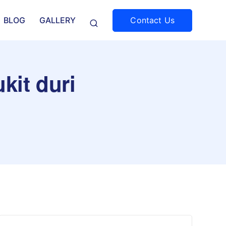
Contact Us
BLOG
GALLERY
kit duri