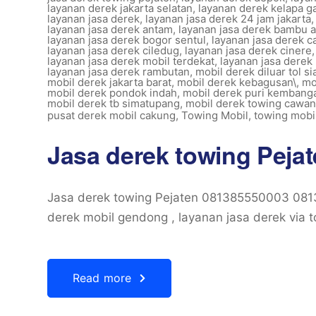
layanan derek jakarta selatan
,
layanan derek kelapa g
layanan jasa derek
,
layanan jasa derek 24 jam jakarta
layanan jasa derek antam
,
layanan jasa derek bambu 
layanan jasa derek bogor sentul
,
layanan jasa derek 
layanan jasa derek ciledug
,
layanan jasa derek cinere
layanan jasa derek mobil terdekat
,
layanan jasa derek
layanan jasa derek rambutan
,
mobil derek diluar tol s
mobil derek jakarta barat
,
mobil derek kebagusan\
,
mo
mobil derek pondok indah
,
mobil derek puri kembang
mobil derek tb simatupang
,
mobil derek towing cawa
pusat derek mobil cakung
,
Towing Mobil
,
towing mobil
Jasa derek towing Peja
Jasa derek towing Pejaten 081385550003 08
derek mobil gendong , layanan jasa derek via 
Read more