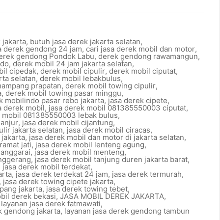
 jakarta
,
butuh jasa derek jakarta selatan
,
sa derek gendong 24 jam
,
cari jasa derek mobil dan motor
,
erek gendong Pondok Labu
,
derek gendong rawamangun
,
ndo
,
derek mobil 24 jam jakarta selatan
,
il cipedak
,
derek mobil cipulir
,
derek mobil ciputat
,
rta selatan
,
derek mobil lebakbulus
,
mampang prapatan
,
derek mobil towing cipulir
,
a
,
derek mobil towing pasar minggu
,
k mobilindo pasar rebo jakarta
,
jasa derek cipete
,
a derek mobil
,
jasa derek mobil 081385550003 ciputat
,
k mobil 081385550003 lebak bulus
,
ganjur
,
jasa derek mobil cijantung
,
lir jakarta selatan
,
jasa derek mobil ciracas
,
jakarta
,
jasa derek mobil dan motor di jakarta selatan
,
ramat jati
,
jasa derek mobil lenteng agung
,
manggarai
,
jasa derek mobil menteng
,
anggerang
,
jasa derek mobil tanjung duren jakarta barat
,
,
jasa derek mobil terdekat
,
arta
,
jasa derek terdekat 24 jam
,
jasa derek termurah
,
,
jasa derek towing cipete jakarta
,
pang jakarta
,
jasa derek towing tebet
,
bil derek bekasi
,
JASA MOBIL DEREK JAKARTA
,
,
layanan jasa derek fatmawati
,
k gendong jakarta
,
layanan jasa derek gendong tambun