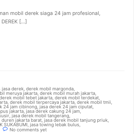
n mobil derek siaga 24 jam profesional,
 DEREK […]
jasa derek
,
derek mobil margonda
,
il meruya jakarta
,
derek mobil murah jakarta
,
derek mobil tebet jakarta
,
derek mobil terdekat
,
arta
,
derek mobil terpercaya jakarta
,
derek mobil tmii
,
k 24 jam cibinong
,
jasa derek 24 jam ciputat
,
pus jakarta
,
jasa derek cakung 24 jam
,
kusir
,
jasa derek mobil tangerang
,
 duren jakarta barat
,
jasa derek mobil tanjung priuk
,
EK SUKABUMI
,
jasa towing lebak bulus
,
No comments yet