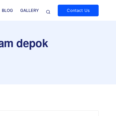
Contact Us
BLOG
GALLERY
 jam depok