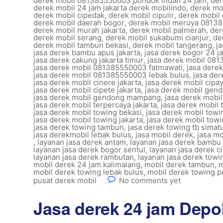
derek mobil 081385550003 pondok indah 24 jam
,
der
derek mobil 24 jam jakarta derek mobilindo
,
derek mob
derek mobil cipedak
,
derek mobil cipulir
,
derek mobil 
derek mobil daerah bogor
,
derek mobil meruya 08138
derek mobil murah jakarta
,
derek mobil palmerah
,
der
derek mobil serang
,
derek mobil sukabumi cianjur
,
de
derek mobil tambun bekasi
,
derek mobil tangerang
,
j
jasa derek bambu apus jakarta
,
jasa derek bogor 24 j
jasa derek cakung jakarta timur
,
jasa derek mobil 081
jasa derek mobil 081385550003 fatmawati
,
jasa dere
jasa derek mobil 081385550003 lebak bulus
,
jasa der
jasa derek mobil cinere jakarta
,
jasa derek mobil cipa
jasa derek mobil cipete jakarta
,
jasa derek mobil gend
jasa derek mobil gendong mampang
,
jasa derek mobi
jasa derek mobil terpercaya jakarta
,
jasa derek mobil 
jasa derek mobil towing bekasi
,
jasa derek mobil towi
jasa derek mobil towing jakarta
,
jasa derek mobil to
jasa derek towing tambun
,
jasa derek towing tb simat
jasa derekmobil lebak bulus
,
jasa mobil derek
,
jasa mo
,
layanan jasa derek antam
,
layanan jasa derek bambu
layanan jasa derek bogor sentul
,
layanan jasa derek c
layanan jasa derek rambutan
,
layanan jasa derek towin
mobil derek 24 jam kalimalang
,
mobil derek tambun
,
m
mobil derek towing lebak bulus
,
mobil derek towing p
pusat derek mobil
No comments yet
Jasa derek 24 jam Dep