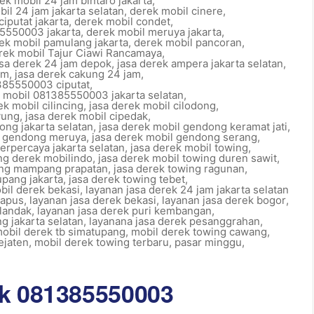
ek mobil 24 jam bintaro jakarta
,
il 24 jam jakarta selatan
,
derek mobil cinere
,
ciputat jakarta
,
derek mobil condet
,
5550003 jakarta
,
derek mobil meruya jakarta
,
ek mobil pamulang jakarta
,
derek mobil pancoran
,
rek mobil Tajur Ciawi Rancamaya
,
asa derek 24 jam depok
,
jasa derek ampera jakarta selatan
,
am
,
jasa derek cakung 24 jam
,
385550003 ciputat
,
k mobil 081385550003 jakarta selatan
,
ek mobil cilincing
,
jasa derek mobil cilodong
,
yung
,
jasa derek mobil cipedak
,
ong jakarta selatan
,
jasa derek mobil gendong keramat jati
,
l gendong meruya
,
jasa derek mobil gendong serang
,
terpercaya jakarta selatan
,
jasa derek mobil towing
,
ng derek mobilindo
,
jasa derek mobil towing duren sawit
,
wing mampang prapatan
,
jasa derek towing ragunan
,
upang jakarta
,
jasa derek towing tebet
,
bil derek bekasi
,
layanan jasa derek 24 jam jakarta selatan
 apus
,
layanan jasa derek bekasi
,
layanan jasa derek bogor
,
ilandak
,
layanan jasa derek puri kembangan
,
g jakarta selatan
,
layanana jasa derek pesanggrahan
,
obil derek tb simatupang
,
mobil derek towing cawang
,
ejaten
,
mobil derek towing terbaru
,
pasar minggu
,
ok 081385550003