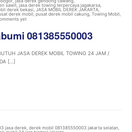
 bogor
,
jasa derek gendong cawang
,
en sawit
,
jasa derek towing terpercaya jagakarsa
,
bil derek bekasi
,
JASA MOBIL DEREK JAKARTA
,
usat derek mobil
,
pusat derek mobil cakung
,
Towing Mobil
,
omments yet
abumi 081385550003
 BUTUH JASA DEREK MOBIL TOWING 24 JAM /
DA […]
3 jasa derek
,
derek mobil 081385550003 jakarta selatan
,