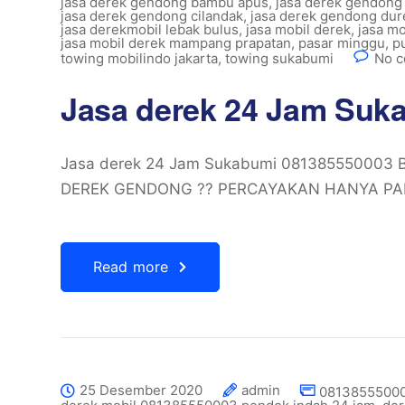
jasa derek gendong bambu apus
,
jasa derek gendong
jasa derek gendong cilandak
,
jasa derek gendong dur
jasa derekmobil lebak bulus
,
jasa mobil derek
,
jasa mo
jasa mobil derek mampang prapatan
,
pasar minggu
,
p
towing mobilindo jakarta
,
towing sukabumi
No c
Jasa derek 24 Jam Suk
Jasa derek 24 Jam Sukabumi 081385550003
DEREK GENDONG ?? PERCAYAKAN HANYA PA
Read more
25 Desember 2020
admin
08138555000