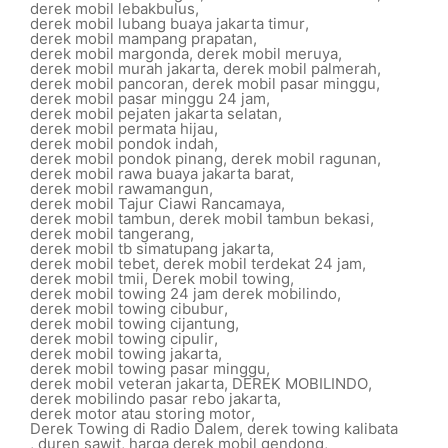
derek mobil lebakbulus
,
derek mobil lubang buaya jakarta timur
,
derek mobil mampang prapatan
,
derek mobil margonda
,
derek mobil meruya
,
derek mobil murah jakarta
,
derek mobil palmerah
,
derek mobil pancoran
,
derek mobil pasar minggu
,
derek mobil pasar minggu 24 jam
,
derek mobil pejaten jakarta selatan
,
derek mobil permata hijau
,
derek mobil pondok indah
,
derek mobil pondok pinang
,
derek mobil ragunan
,
derek mobil rawa buaya jakarta barat
,
derek mobil rawamangun
,
derek mobil Tajur Ciawi Rancamaya
,
derek mobil tambun
,
derek mobil tambun bekasi
,
derek mobil tangerang
,
derek mobil tb simatupang jakarta
,
derek mobil tebet
,
derek mobil terdekat 24 jam
,
derek mobil tmii
,
Derek mobil towing
,
derek mobil towing 24 jam derek mobilindo
,
derek mobil towing cibubur
,
derek mobil towing cijantung
,
derek mobil towing cipulir
,
derek mobil towing jakarta
,
derek mobil towing pasar minggu
,
derek mobil veteran jakarta
,
DEREK MOBILINDO
,
derek mobilindo pasar rebo jakarta
,
derek motor atau storing motor
,
Derek Towing di Radio Dalem
,
derek towing kalibata
,
duren sawit
,
harga derek mobil gendong
,