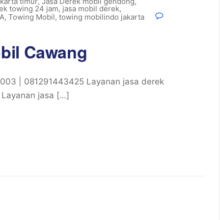
akarta timur
,
Jasa Derek mobil gendong
,
rek towing 24 jam
,
jasa mobil derek
,
TA
,
Towing Mobil
,
towing mobilindo jakarta
bil Cawang
03 | 081291443425 Layanan jasa derek
, Layanan jasa […]