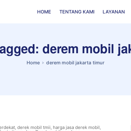
HOME
TENTANG KAMI
LAYANAN
tagged: derem mobil ja
Home
derem mobil jakarta timur
erdekat
,
derek mobil tmii
,
harga jasa derek mobil
,