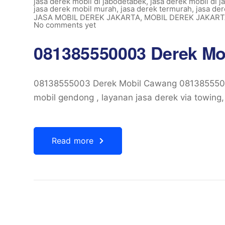
jasa derek mobil di jabodetabek
,
jasa derek mobil di j
jasa derek mobil murah
,
jasa derek termurah
,
jasa de
JASA MOBIL DEREK JAKARTA
,
MOBIL DEREK JAKAR
No comments yet
081385550003 Derek Mo
08138555003 Derek Mobil Cawang 0813855500
mobil gendong , layanan jasa derek via towing
Read more