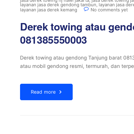
jasa derek towing hj nawi jakarta
,
jasa derek towing ja
layanan jasa derek gendong tambun
,
layanan jasa de
layanan jasa derek kemang
No comments yet
Derek towing atau gend
081385550003
Derek towing atau gendong Tanjung barat 081
atau mobil gendong resmi, termurah, dan terp
Read more