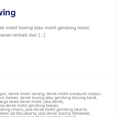
wing
k mobil towing atau mobil gendong resmi,
yanan terbaik dan […]
gun
,
derek mobil serang
,
derek mobil sukabumi cianjur
,
bun bekasi
,
derek towing atau gendong tanjung barat
,
arga sewa derek mobil
,
jasa derek
,
asa derek mobil gendong bekasi
,
ndong cinere
,
jasa derek mobil gendong jakarta
,
dewi sartika jakarta
,
jasa derek towing fatmawati
,