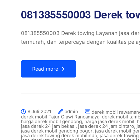
081385550003 Derek to
081385550003 Derek towing Layanan jasa dere
termurah, dan terpercaya dengan kualitas pela
Read more
8 Juli 2021
admin
derek mobil rawaman
derek mobil Tajur Ciawi Rancamaya
,
derek mobil tam
harga derek mobil gendong
,
harga jasa derek mobil
,
h
jasa derek 24 jam bekasi
,
jasa derek 24 jam bintaro
,
j
jasa derek mobil gendong bogor
,
jasa derek mobil ge
jasa derek towing derek mobilindo
,
jasa derek towing 