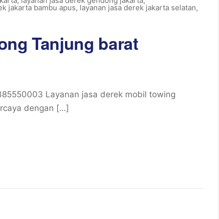
karta
,
layanan jasa derek gendong jakarta
,
rek jakarta bambu apus
,
layanan jasa derek jakarta selatan
,
ong Tanjung barat
385550003 Layanan jasa derek mobil towing
ercaya dengan […]