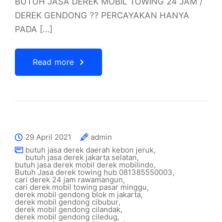
BUTUH JASA DEREK MOBIL TOWING 24 JAM /
DEREK GENDONG ?? PERCAYAKAN HANYA
PADA […]
Read more
29 April 2021
admin
butuh jasa derek daerah kebon jeruk
,
butuh jasa derek jakarta selatan
,
butuh jasa derek mobil derek mobilindo
,
Butuh Jasa derek towing hub 081385550003
,
cari derek 24 jam rawamangun
,
cari derek mobil towing pasar minggu
,
derek mobil gendong blok m jakarta
,
derek mobil gendong cibubur
,
derek mobil gendong cilandak
,
derek mobil gendong ciledug
,