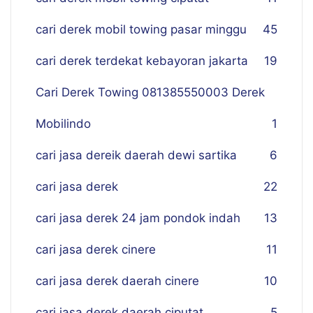
cari derek mobil towing pasar minggu
45
cari derek terdekat kebayoran jakarta
19
Cari Derek Towing 081385550003 Derek
Mobilindo
1
cari jasa dereik daerah dewi sartika
6
cari jasa derek
22
cari jasa derek 24 jam pondok indah
13
cari jasa derek cinere
11
cari jasa derek daerah cinere
10
cari jasa derek daerah ciputat
5