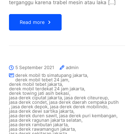
terganggu karena trabel mesin atau laka […]
Read more
5 September 2021
admin
derek mobil tb simatupang jakarta
,
derek mobil tebet 24 jam
,
derek mobil tebet jakarta
,
derek mobil terdekat 24 jam jakarta
,
derek towing jati asih bekasi
,
jasa derek ciputat jakarta
,
jasa derek citeureup
,
jasa derek condet
,
jasa derek daerah cempaka putih
,
jasa derek depok
,
jasa derek derek mobilindo
,
jasa derek dewi sartika jakarta
,
jasa derek duren sawit
,
jasa derek puri kembangan
,
jasa derek ragunan jakarta selatan
,
jasa derek rambutan jakarta
,
jasa derek rawamangun jakarta
,
jasa derek sekitaran jakarta
,