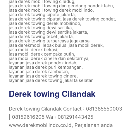
jasa derek mobil towing ciledug
,
jasa derek mobil towing dan gendong pondok labu
,
jasa derek mobil towing derek mobilindo
,
jasa derek towing cipete jakarta
,
jasa derek towing ciputat
,
jasa derek towing condet
,
jasa derek towing derek mobilindo
,
jasa derek towing dewi sartika
,
jasa derek towing dewi sartika jakarta
,
jasa derek towing tebet jakarta
,
jasa derek towing terpercaya jagakarsa
,
jasa derekmobil lebak bulus
,
jasa mobil derek
,
jasa mobil derek bekasi
,
jasa mobil derek cempaka putih
,
jasa mobil derek cinere dan sekitarnya
,
layanan jasa derek pondok indah
,
layanan jasa derek puri kembangan
,
layanan jasa derek rambutan
,
layanan jasa derek towing cinere
,
layanan jasa derek towing jakarta selatan
Derek towing Cilandak
Derek towing Cilandak Contact : 081385550003
| 08159616205 Wa : 081291443425
www.derekmobilindo.co.id, Perjalanan anda