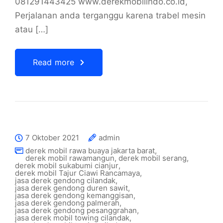
081291443425 www.derekmobilindo.co.id,
Perjalanan anda terganggu karena trabel mesin
atau […]
Read more
7 Oktober 2021
admin
derek mobil rawa buaya jakarta barat
,
derek mobil rawamangun
,
derek mobil serang
,
derek mobil sukabumi cianjur
,
derek mobil Tajur Ciawi Rancamaya
,
jasa derek gendong cilandak
,
jasa derek gendong duren sawit
,
jasa derek gendong kemanggisan
,
jasa derek gendong palmerah
,
jasa derek gendong pesanggrahan
,
jasa derek mobil towing cilandak
,