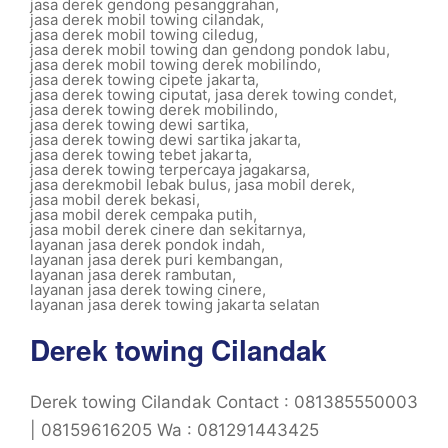
jasa derek gendong pesanggrahan
,
jasa derek mobil towing cilandak
,
jasa derek mobil towing ciledug
,
jasa derek mobil towing dan gendong pondok labu
,
jasa derek mobil towing derek mobilindo
,
jasa derek towing cipete jakarta
,
jasa derek towing ciputat
,
jasa derek towing condet
,
jasa derek towing derek mobilindo
,
jasa derek towing dewi sartika
,
jasa derek towing dewi sartika jakarta
,
jasa derek towing tebet jakarta
,
jasa derek towing terpercaya jagakarsa
,
jasa derekmobil lebak bulus
,
jasa mobil derek
,
jasa mobil derek bekasi
,
jasa mobil derek cempaka putih
,
jasa mobil derek cinere dan sekitarnya
,
layanan jasa derek pondok indah
,
layanan jasa derek puri kembangan
,
layanan jasa derek rambutan
,
layanan jasa derek towing cinere
,
layanan jasa derek towing jakarta selatan
Derek towing Cilandak
Derek towing Cilandak Contact : 081385550003
| 08159616205 Wa : 081291443425