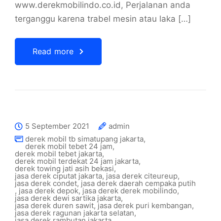
www.derekmobilindo.co.id, Perjalanan anda
terganggu karena trabel mesin atau laka […]
Read more
5 September 2021
admin
derek mobil tb simatupang jakarta
,
derek mobil tebet 24 jam
,
derek mobil tebet jakarta
,
derek mobil terdekat 24 jam jakarta
,
derek towing jati asih bekasi
,
jasa derek ciputat jakarta
,
jasa derek citeureup
,
jasa derek condet
,
jasa derek daerah cempaka putih
,
jasa derek depok
,
jasa derek derek mobilindo
,
jasa derek dewi sartika jakarta
,
jasa derek duren sawit
,
jasa derek puri kembangan
,
jasa derek ragunan jakarta selatan
,
jasa derek rambutan jakarta
,