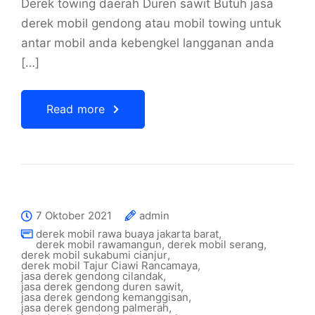
Derek towing daerah Duren sawit Butuh jasa
derek mobil gendong atau mobil towing untuk
antar mobil anda kebengkel langganan anda
[…]
Read more
7 Oktober 2021
admin
derek mobil rawa buaya jakarta barat
,
derek mobil rawamangun
,
derek mobil serang
,
derek mobil sukabumi cianjur
,
derek mobil Tajur Ciawi Rancamaya
,
jasa derek gendong cilandak
,
jasa derek gendong duren sawit
,
jasa derek gendong kemanggisan
,
jasa derek gendong palmerah
,